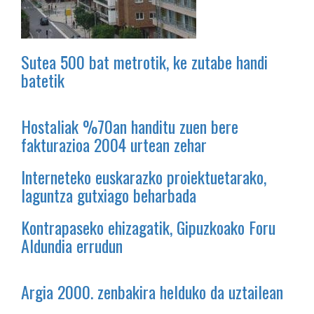
Sutea 500 bat metrotik, ke zutabe handi
batetik
Hostaliak %70an handitu zuen bere
fakturazioa 2004 urtean zehar
Interneteko euskarazko proiektuetarako,
laguntza gutxiago beharbada
Kontrapaseko ehizagatik, Gipuzkoako Foru
Aldundia errudun
Argia 2000. zenbakira helduko da uztailean