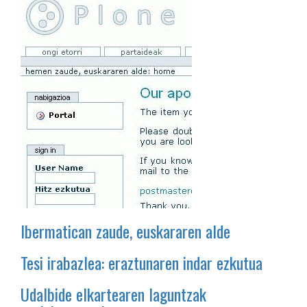
Ibermatican zaude, euskararen alde
Tesi irabazlea: eraztunaren indar ezkutua
Udalbide elkartearen laguntzak