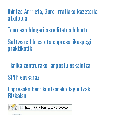
Ihintza Arrrieta, Gure Irratiako kazetaria
atxilotua
Tourrean blogari akreditatua bihurtu!
Software librea eta enpresa, ikuspegi
praktikotik
Tknika zentrurako lanpostu eskaintza
SPIP euskaraz
Enpresako berrikuntzarako laguntzak
Bizkaian