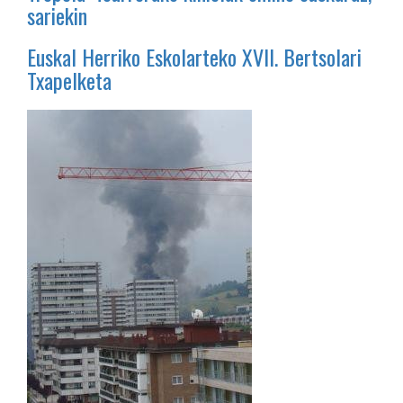
sariekin
Euskal Herriko Eskolarteko XVII. Bertsolari
Txapelketa