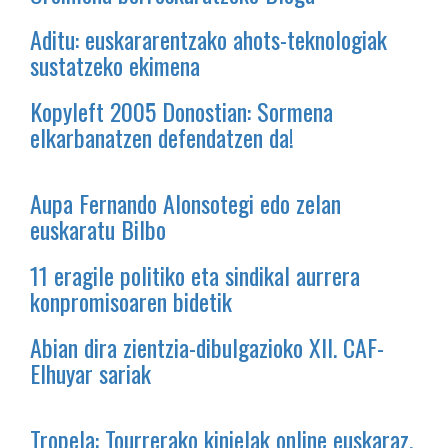
Aditu: euskararentzako ahots-teknologiak
sustatzeko ekimena
Kopyleft 2005 Donostian: Sormena
elkarbanatzen defendatzen da!
Aupa Fernando Alonsotegi edo zelan
euskaratu Bilbo
11 eragile politiko eta sindikal aurrera
konpromisoaren bidetik
Abian dira zientzia-dibulgazioko XII. CAF-
Elhuyar sariak
Tropela: Tourrerako kinielak online euskaraz,