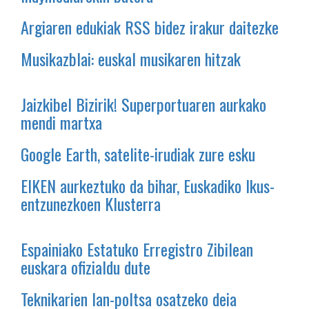
Argiaren edukiak RSS bidez irakur daitezke
Musikazblai: euskal musikaren hitzak
Jaizkibel Bizirik! Superportuaren aurkako
mendi martxa
Google Earth, satelite-irudiak zure esku
EIKEN aurkeztuko da bihar, Euskadiko Ikus-
entzunezkoen Klusterra
Espainiako Estatuko Erregistro Zibilean
euskara ofizialdu dute
Teknikarien lan-poltsa osatzeko deia