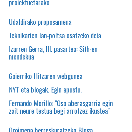
proiektuetarako
Udaldirako proposamena
Teknikarien lan-poltsa osatzeko deia
Izarren Gerra, III. pasartea: Sith-en
mendekua
Goierriko Hitzaren webgunea
NYT eta blogak. Egin apustu!
Fernando Morillo: "Oso aberasgarria egin
zait neure testua begi arrotzez ikustea"
Oroimena berreskuratzeko Bloga