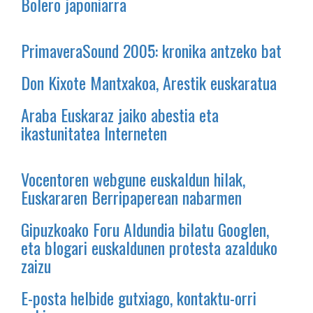
Bolero japoniarra
PrimaveraSound 2005: kronika antzeko bat
Don Kixote Mantxakoa, Arestik euskaratua
Araba Euskaraz jaiko abestia eta
ikastunitatea Interneten
Vocentoren webgune euskaldun hilak,
Euskararen Berripaperean nabarmen
Gipuzkoako Foru Aldundia bilatu Googlen,
eta blogari euskaldunen protesta azalduko
zaizu
E-posta helbide gutxiago, kontaktu-orri