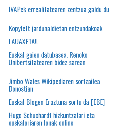
IVAPek errealitatearen zentzua galdu du
Kopyleft jardunaldietan entzundakoak
LAUAXETA!!
Euskal gaien datubasea, Renoko
Unibertsitatearen bidez sarean
Jimbo Wales Wikipediaren sortzailea
Donostian
Euskal Blogen Eraztuna sortu da [EBE]
Hugo Schuchardt hizkuntzalari eta
euskalariaren lanak online