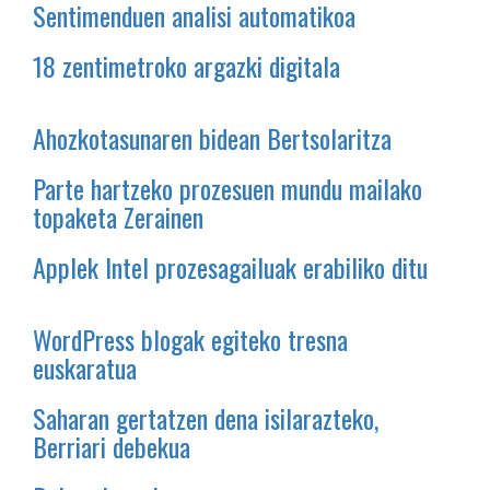
Sentimenduen analisi automatikoa
18 zentimetroko argazki digitala
Ahozkotasunaren bidean Bertsolaritza
Parte hartzeko prozesuen mundu mailako
topaketa Zerainen
Applek Intel prozesagailuak erabiliko ditu
WordPress blogak egiteko tresna
euskaratua
Saharan gertatzen dena isilarazteko,
Berriari debekua