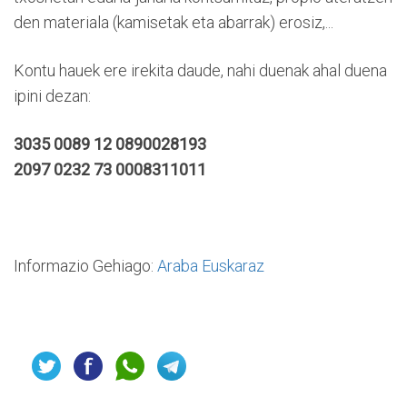
den materiala (kamisetak eta abarrak) erosiz,...
Kontu hauek ere irekita daude, nahi duenak ahal duena
ipini dezan:
3035 0089 12 0890028193
2097 0232 73 0008311011
Informazio Gehiago:
Araba Euskaraz