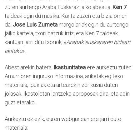
zuten aurtengo Araba Euskaraz jaiko abestia.
Ken 7
taldeak egin du musika. Kanta zuzen eta bizia omen
da.
Jose Luis Zumeta
margolariak egin du aurtengo
jaiko kartela, txori batzuk irriz, eta Ken 7 taldeak
kantuan jarri ditu txoriok, «
Arabak euskararen bideari
ekiteko
».
Abestiarekin batera,
ikastunitatea
ere aurkeztu zuten:
Amurrioren inguruko informazioa, ariketak egiteko
materiala, ipuinak eta artearekin zerikusia duten
jolasak. Ikastoletan lantzeko aproposak dira, eta adin
guztietarako.
Aurkeztu ez ezik, euren webgunean ere jarri dute
materiala: