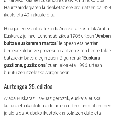
birtarteko ikasleei zuzendu ez ezik, Amurrioko Udal
Haurtzaindegiaren kudeaketaz ere arduratzen da. 424
ikasle eta 40 irakasle ditu.
Hirugarrenez antolatuko du Aresketa Ikastolak Araba
Euskaraz jai hau. Lehendabizikoa 1986.urtean "
Araban
bultza euskararen martxa
" lelopean eta herrian
berreuskalduntze prozesuan aritzen ziren beste talde
batzuekin batera egin zuen. Bigarrenak "
Euskara
guztiona, guztiz ona
" zuen leloa eta 1996. urtean
burutu zen itzelezko sargoripean.
Aurtengoa 25. edizioa
Araba Euskaraz, 1980az geroztik, euskara, euskal
kultura eta ikastolen alde urtero-urtero antolatzen den
jaialdia da. Arabako ikastolek antolatzen dute eta