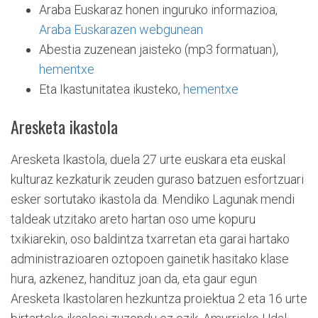
Araba Euskaraz honen inguruko informazioa,
Araba Euskarazen webgunean
Abestia zuzenean jaisteko (mp3 formatuan),
hementxe
Eta Ikastunitatea ikusteko,
hementxe
Aresketa ikastola
Aresketa Ikastola, duela 27 urte euskara eta euskal
kulturaz kezkaturik zeuden guraso batzuen esfortzuari
esker sortutako ikastola da. Mendiko Lagunak mendi
taldeak utzitako areto hartan oso ume kopuru
txikiarekin, oso baldintza txarretan eta garai hartako
administrazioaren oztopoen gainetik hasitako klase
hura, azkenez, handituz joan da, eta gaur egun
Aresketa Ikastolaren hezkuntza proiektua 2 eta 16 urte