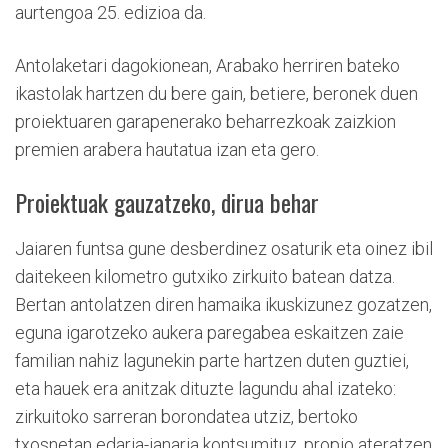
aurtengoa 25. edizioa da.
Antolaketari dagokionean, Arabako herriren bateko
ikastolak hartzen du bere gain, betiere, beronek duen
proiektuaren garapenerako beharrezkoak zaizkion
premien arabera hautatua izan eta gero.
Proiektuak gauzatzeko, dirua behar
Jaiaren funtsa gune desberdinez osaturik eta oinez ibil
daitekeen kilometro gutxiko zirkuito batean datza.
Bertan antolatzen diren hamaika ikuskizunez gozatzen,
eguna igarotzeko aukera paregabea eskaitzen zaie
familian nahiz lagunekin parte hartzen duten guztiei,
eta hauek era anitzak dituzte lagundu ahal izateko:
zirkuitoko sarreran borondatea utziz, bertoko
txosnetan edaria-janaria kontsumituz, propio ateratzen