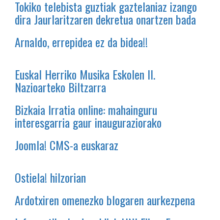
Tokiko telebista guztiak gaztelaniaz izango
dira Jaurlaritzaren dekretua onartzen bada
Arnaldo, errepidea ez da bidea!!
Euskal Herriko Musika Eskolen II.
Nazioarteko Biltzarra
Bizkaia Irratia online: mahainguru
interesgarria gaur inauguraziorako
Joomla! CMS-a euskaraz
Ostiela! hilzorian
Ardotxiren omenezko blogaren aurkezpena