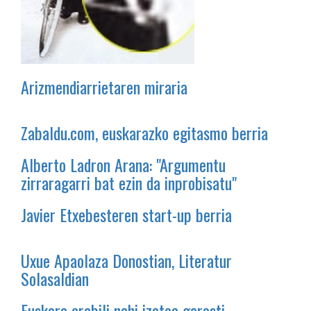
Arizmendiarrietaren miraria
Zabaldu.com, euskarazko egitasmo berria
Alberto Ladron Arana: "Argumentu
zirraragarri bat ezin da inprobisatu"
Javier Etxebesteren start-up berria
Uxue Apaolaza Donostian, Literatur
Solasaldian
Euskara erabili nahi izatea garesti