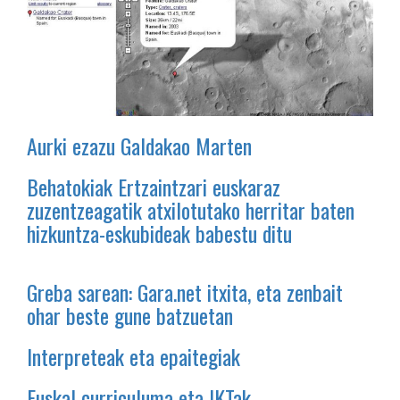
Aurki ezazu Galdakao Marten
Behatokiak Ertzaintzari euskaraz
zuzentzeagatik atxilotutako herritar baten
hizkuntza-eskubideak babestu ditu
Greba sarean: Gara.net itxita, eta zenbait
ohar beste gune batzuetan
Interpreteak eta epaitegiak
Euskal curriculuma eta IKTak