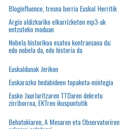
Bloginfluence, tresna berria Euskal Herritik
Argia aldizkariko elkarrizketen mp3-ak
entzuteko moduan
Nobela historikoa esatea kontraesana da;
edo nobela da, edo historia da
Euskaldunak Jerikon
Euskarazko hedabideen topaketa-mintegia
Eusko Jaurlaritzaren TTDaren dekretu
zirriborroa, EKTren ikuspuntutik
Behatokiaren, A Mesaren eta Observatoriren