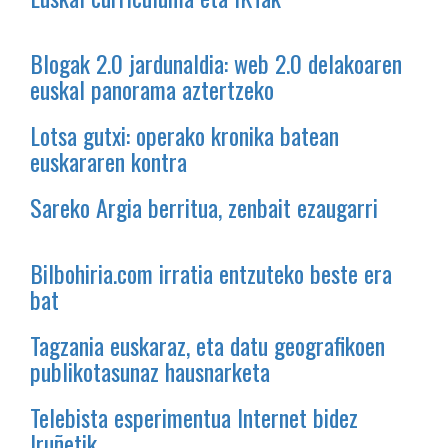
Blogak 2.0 jardunaldia: web 2.0 delakoaren
euskal panorama aztertzeko
Lotsa gutxi: operako kronika batean
euskararen kontra
Sareko Argia berritua, zenbait ezaugarri
Bilbohiria.com irratia entzuteko beste era
bat
Tagzania euskaraz, eta datu geografikoen
publikotasunaz hausnarketa
Telebista esperimentua Internet bidez
Iruñetik