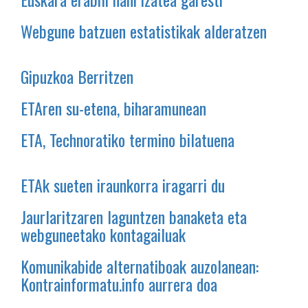
Webgune batzuen estatistikak alderatzen
Gipuzkoa Berritzen
ETAren su-etena, biharamunean
ETA, Technoratiko termino bilatuena
ETAk sueten iraunkorra iragarri du
Jaurlaritzaren laguntzen banaketa eta
webguneetako kontagailuak
Komunikabide alternatiboak auzolanean:
Kontrainformatu.info aurrera doa