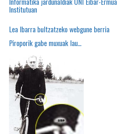
Informatika jardunaldiak UNI Eibar-Ermua
Institutuan
Lea Ibarra bultzatzeko webgune berria
Piroporik gabe muxuak lau...