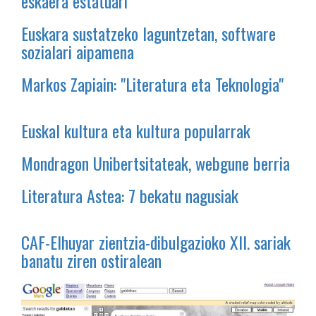
eskaera estatuari
Euskara sustatzeko laguntzetan, software
sozialari aipamena
Markos Zapiain: "Literatura eta Teknologia"
Euskal kultura eta kultura popularrak
Mondragon Unibertsitateak, webgune berria
Literatura Astea: 7 bekatu nagusiak
CAF-Elhuyar zientzia-dibulgazioko XII. sariak
banatu ziren ostiralean