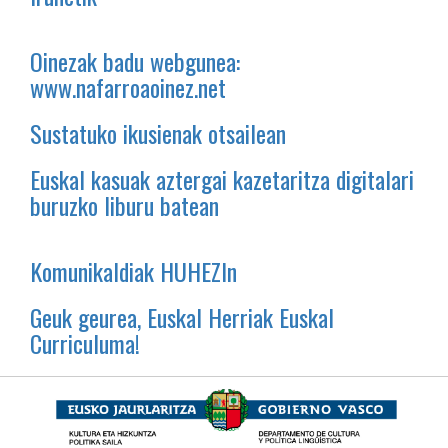
Oinezak badu webgunea:
www.nafarroaoinez.net
Sustatuko ikusienak otsailean
Euskal kasuak aztergai kazetaritza digitalari
buruzko liburu batean
Komunikaldiak HUHEZIn
Geuk geurea, Euskal Herriak Euskal
Curriculuma!