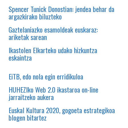
Spencer Tunick Donostian: jendea behar da
argazkirako biluzteko
Gaztelaniazko esamoldeak euskaraz:
ariketak sarean
Ikastolen Elkarteko udako hizkuntza
eskaintza
EiTB, edo nola egin erridikuloa
HUHEZIko Web 2.0 ikastaroa on-line
jarraitzeko aukera
Euskal Kultura 2020, gogoeta estrategikoa
blogen bitartez