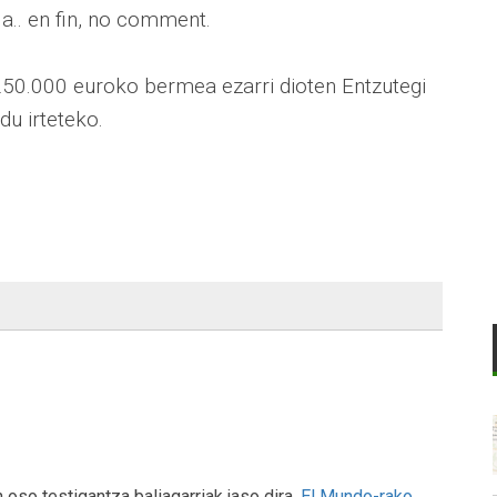
a.. en fin, no comment.
 250.000 euroko bermea ezarri dioten Entzutegi
du irteteko.
 oso testigantza baliagarriak jaso dira.
El Mundo-rako