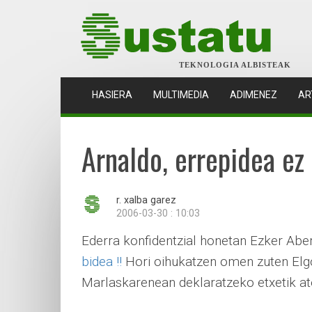
TEKNOLOGIA ALBISTEAK
(CURRENT)
HASIERA
MULTIMEDIA
ADIMENEZ
AR
Arnaldo, errepidea ez 
r. xalba garez
2006-03-30 : 10:03
Ederra konfidentzial honetan Ezker Aber
bidea !!
Hori oihukatzen omen zuten Elg
Marlaskarenean deklaratzeko etxetik at