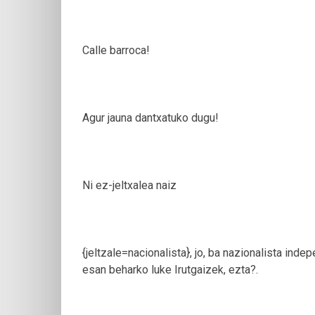
Calle barroca!
Agur jauna dantxatuko dugu!
Ni ez-jeltxalea naiz
{jeltzale=nacionalista}, jo, ba nazionalista inde
esan beharko luke Irutgaizek, ezta?.