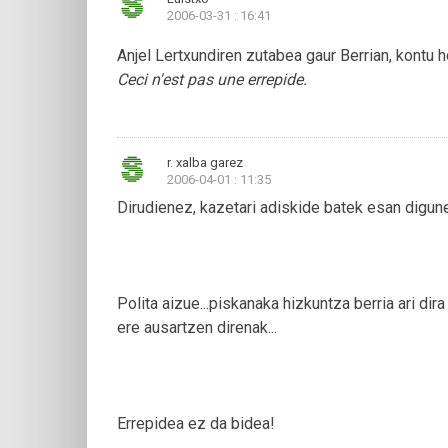
2006-03-31 : 16:41
Anjel Lertxundiren zutabea gaur Berrian, kontu 
Ceci n'est pas une errepide.
r. xalba garez
2006-04-01 : 11:35
Dirudienez, kazetari adiskide batek esan digune
Polita aizue...piskanaka hizkuntza berria ari di
ere ausartzen direnak...
Errepidea ez da bidea!