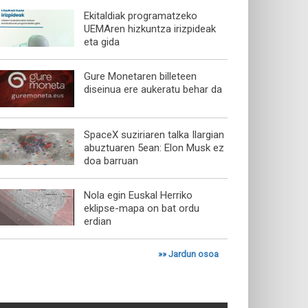
Ekitaldiak programatzeko
UEMAren hizkuntza irizpideak
eta gida
Gure Monetaren billeteen
diseinua ere aukeratu behar da
SpaceX suziriaren talka Ilargian
abuztuaren 5ean: Elon Musk ez
doa barruan
Nola egin Euskal Herriko
eklipse-mapa on bat ordu
erdian
»»
Jardun osoa