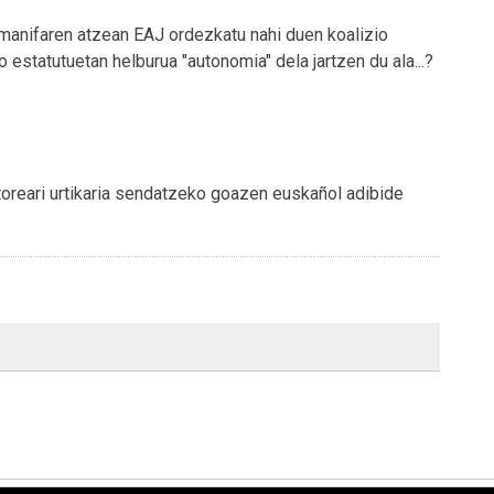
o manifaren atzean EAJ ordezkatu nahi duen koalizio
estatutuetan helburua "autonomia" dela jartzen du ala...?
ditoreari urtikaria sendatzeko goazen euskañol adibide