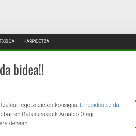
TXIBOA
HARPIDETZA
da bidea!!
tzaleari egotzi dioten konsigna.
Errepidea ez da
oibarren Batasunakoek Arnaldo Otegi
era denean...