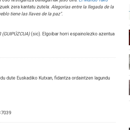
tzuek zera kantatu zutela:
Alegorías entre la llegada de la
blo tiene las llaves de la paz".
 (GUIPÚZCUA)
(sic). Elgoibar horri espainolezko azentua
ldu dute Euskadiko Kutxan, fidantza ordaintzen lagundu
037039