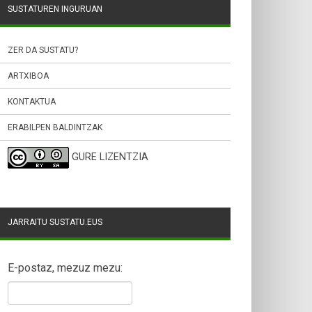
SUSTATUREN INGURUAN
ZER DA SUSTATU?
ARTXIBOA
KONTAKTUA
ERABILPEN BALDINTZAK
GURE LIZENTZIA
JARRAITU SUSTATU.EUS
E-postaz, mezuz mezu: