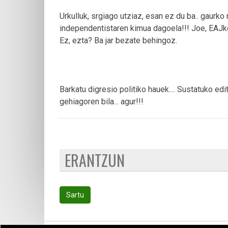
Urkulluk, srgiago utziaz, esan ez du ba.. gaurk
independentistaren kimua dagoela!!! Joe, EAJko 
Ez, ezta? Ba jar bezate behingoz.
Barkatu digresio politiko hauek.... Sustatuko e
gehiagoren bila... agur!!!
ERANTZUN
Sartu