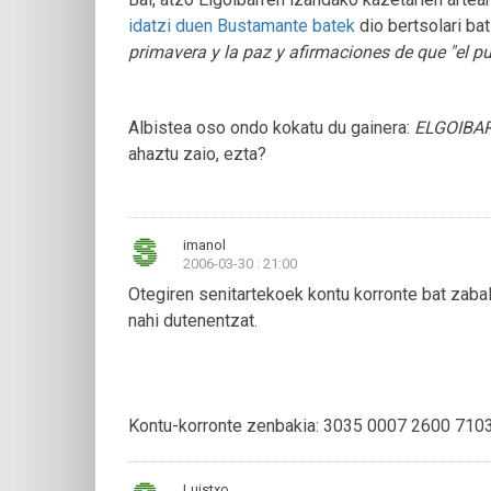
idatzi duen Bustamante batek
dio bertsolari ba
primavera y la paz y afirmaciones de que "el pue
Albistea oso ondo kokatu du gainera:
ELGOIBAR
ahaztu zaio, ezta?
imanol
2006-03-30 : 21:00
Otegiren senitartekoek kontu korronte bat zaba
nahi dutenentzat.
Kontu-korronte zenbakia: 3035 0007 2600 71
Luistxo