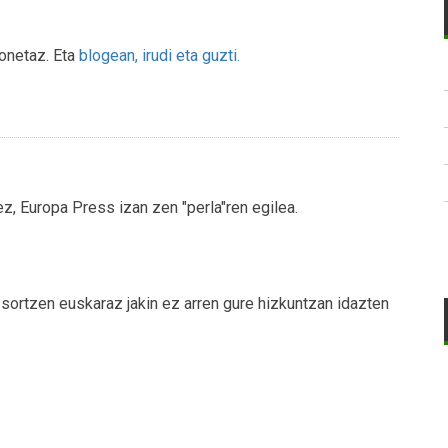
honetaz. Eta
blogean, irudi eta guzti.
z, Europa Press izan zen "perla"ren egilea.
ra sortzen euskaraz jakin ez arren gure hizkuntzan idazten