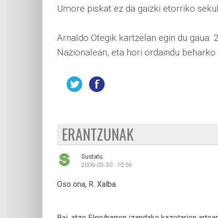
Umore piskat ez da gaizki etorriko sekul
Arnaldo Otegik kartzelan egin du gaua.
Nazionalean, eta hori ordaindu beharko 
ERANTZUNAK
Sustatu
2006-03-30 : 10:56
Oso ona, R. Xalba.
Bai, atzo Elgoibarren izandako kazetarien artean