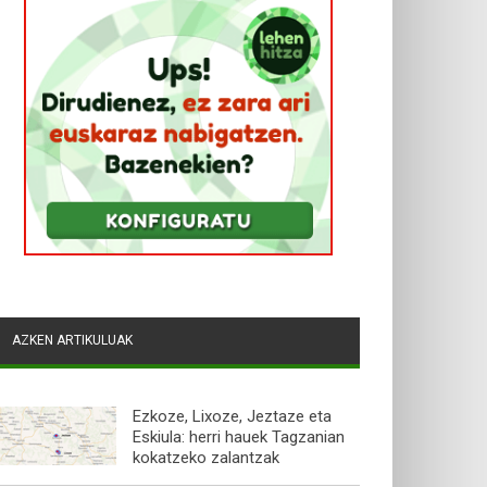
AZKEN ARTIKULUAK
Ezkoze, Lixoze, Jeztaze eta
Eskiula: herri hauek Tagzanian
kokatzeko zalantzak