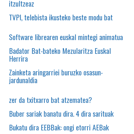
itzultzeaz
TVPI, telebista ikusteko beste modu bat
Software librearen euskal mintegi animatua
Badator Bat-bateko Mezularitza Euskal
Herrira
Zainketa aringarriei buruzko osasun-
jardunaldia
zer da txitxarro bat atzematea?
Buber sariak banatu dira. 4 dira sarituak
Bukatu dira EEBBak: ongi etorri AEBak