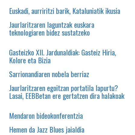
Euskadi, aurriritzi barik, Kataluniatik ikusia
Jaurlaritzaren laguntzak euskara
teknologiaren bidez sustatzeko
Gasteizko XII. Jardunaldiak: Gasteiz Hiria,
Kolore eta Bizia
Sarrionandiaren nobela berriaz
Jaurlaritzaren egoitzan portatila lapurtu?
Lasai, EEBBetan ere gertatzen dira halakoak
Mendaron bideokonferentzia
Hemen da Jazz Blues jaialdia