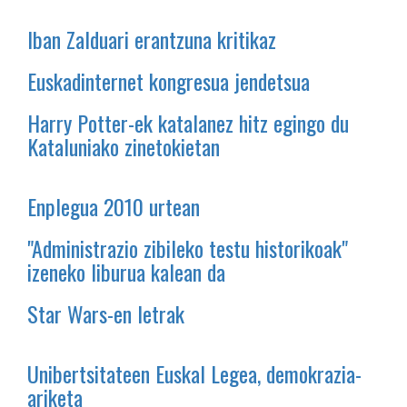
Iban Zalduari erantzuna kritikaz
Euskadinternet kongresua jendetsua
Harry Potter-ek katalanez hitz egingo du
Kataluniako zinetokietan
Enplegua 2010 urtean
"Administrazio zibileko testu historikoak"
izeneko liburua kalean da
Star Wars-en letrak
Unibertsitateen Euskal Legea, demokrazia-
ariketa