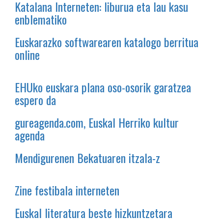
Katalana Interneten: liburua eta lau kasu
enblematiko
Euskarazko softwarearen katalogo berritua
online
EHUko euskara plana oso-osorik garatzea
espero da
gureagenda.com, Euskal Herriko kultur
agenda
Mendigurenen Bekatuaren itzala-z
Zine festibala interneten
Euskal literatura beste hizkuntzetara