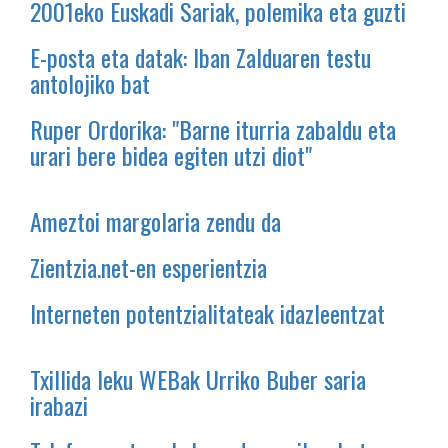
2001eko Euskadi Sariak, polemika eta guzti
E-posta eta datak: Iban Zalduaren testu
antolojiko bat
Ruper Ordorika: "Barne iturria zabaldu eta
urari bere bidea egiten utzi diot"
Ameztoi margolaria zendu da
Zientzia.net-en esperientzia
Interneten potentzialitateak idazleentzat
Txillida leku WEBak Urriko Buber saria
irabazi