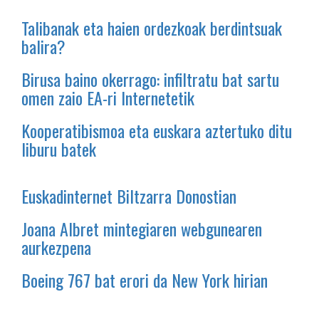
Talibanak eta haien ordezkoak berdintsuak
balira?
Birusa baino okerrago: infiltratu bat sartu
omen zaio EA-ri Internetetik
Kooperatibismoa eta euskara aztertuko ditu
liburu batek
Euskadinternet Biltzarra Donostian
Joana Albret mintegiaren webgunearen
aurkezpena
Boeing 767 bat erori da New York hirian