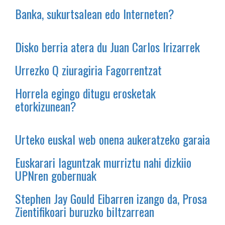
Banka, sukurtsalean edo Interneten?
Disko berria atera du Juan Carlos Irizarrek
Urrezko Q ziuragiria Fagorrentzat
Horrela egingo ditugu erosketak
etorkizunean?
Urteko euskal web onena aukeratzeko garaia
Euskarari laguntzak murriztu nahi dizkiio
UPNren gobernuak
Stephen Jay Gould Eibarren izango da, Prosa
Zientifikoari buruzko biltzarrean