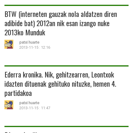
BTW (interneten gauzak nola aldatzen diren
adibide bat) 2012an nik esan izango nuke
2013ko Munduk
patxi huarte
2013-11-15 : 12:16
Ederra kronika. Nik, gehitzearren, Leontxok
idazten dituenak gehituko nituzke, hemen 4.
partidakoa
patxi huarte
2013-11-15 : 11:47