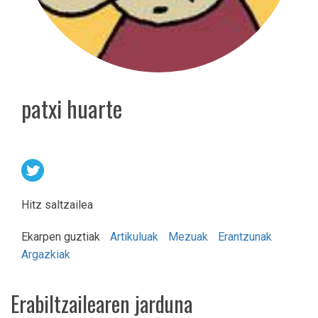
patxi huarte
Hitz saltzailea
Ekarpen guztiak
Artikuluak
Mezuak
Erantzunak
Argazkiak
Erabiltzailearen jarduna