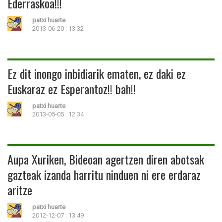
Ederraskoa!!!
patxi huarte
2013-06-20 : 13:32
Ez dit inongo inbidiarik ematen, ez daki ez
Euskaraz ez Esperantoz!! bah!!
patxi huarte
2013-05-05 : 12:34
Aupa Xuriken, Bideoan agertzen diren abotsak
gazteak izanda harritu ninduen ni ere erdaraz
aritze
patxi huarte
2012-12-07 : 13:49