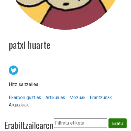
patxi huarte
Hitz saltzailea
Ekarpen guztiak
Artikuluak
Mezuak
Erantzunak
Argazkiak
Erabiltzailearen