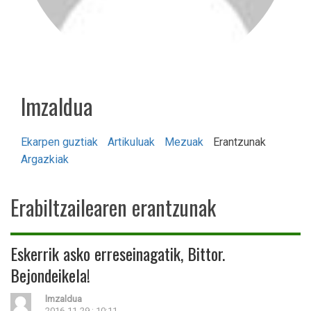
lmzaldua
Ekarpen guztiak
Artikuluak
Mezuak
Erantzunak
Argazkiak
Erabiltzailearen erantzunak
Eskerrik asko erreseinagatik, Bittor.
Bejondeikela!
lmzaldua
2016-11-29 : 10:11