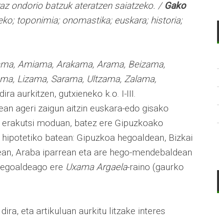
az ondorio batzuk ateratzen saiatzeko. /
Gako
reko; toponimia; onomastika; euskara; historia;
ama, Amiama, Arakama, Arama, Beizama,
ma, Lizama, Sarama, Ultzama, Zalama,
dira aurkitzen, gutxieneko k.o. I-III.
an ageri zaigun aitzin euskara-edo gisako
k erakutsi moduan, batez ere Gipuzkoako
e hipotetiko batean: Gipuzkoa hegoaldean, Bizkai
dean, Araba iparrean eta are hego-mendebaldean
 hegoaldeago ere
Uxama Argaela
-raino (gaurko
ira, eta artikuluan aurkitu litzake interes