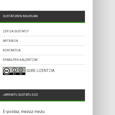
SUSTATUREN INGURUAN
ZER DA SUSTATU?
ARTXIBOA
KONTAKTUA
ERABILPEN BALDINTZAK
GURE LIZENTZIA
JARRAITU SUSTATU.EUS
E-postaz, mezuz mezu: