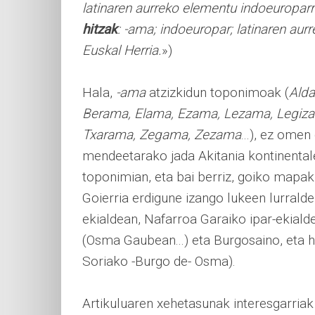
latinaren aurreko elementu indoeuroparr
hitzak
: -ama; indoeuropar; latinaren aur
Euskal Herria.
»)
Hala,
-ama
atzizkidun toponimoak (
Ald
Berama, Elama, Ezama, Lezama, Legiza
Txarama, Zegama, Zezama
...), ez omen 
mendeetarako jada Akitania kontinentale
toponimian, eta bai berriz, goiko mapa
Goierria erdigune izango lukeen lurrald
ekialdean, Nafarroa Garaiko ipar-ekial
(Osma Gaubean...) eta Burgosaino, eta
Soriako -Burgo de- Osma).
Artikuluaren xehetasunak interesgarriak d