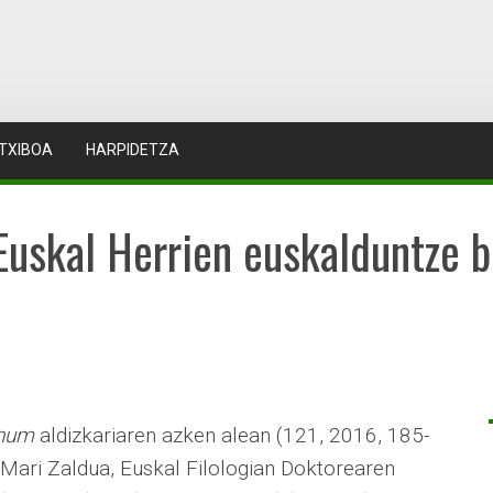
TXIBOA
HARPIDETZA
skal Herrien euskalduntze b
onum
aldizkariaren azken alean (121, 2016, 185-
s Mari Zaldua, Euskal Filologian Doktorearen