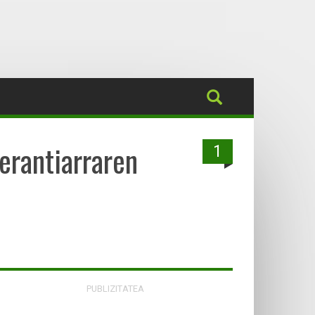
erantiarraren
1
PUBLIZITATEA