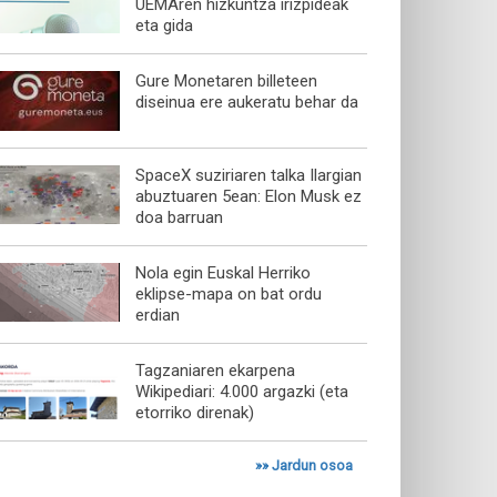
UEMAren hizkuntza irizpideak
eta gida
Gure Monetaren billeteen
diseinua ere aukeratu behar da
SpaceX suziriaren talka Ilargian
abuztuaren 5ean: Elon Musk ez
doa barruan
Nola egin Euskal Herriko
eklipse-mapa on bat ordu
erdian
Tagzaniaren ekarpena
Wikipediari: 4.000 argazki (eta
etorriko direnak)
»»
Jardun osoa