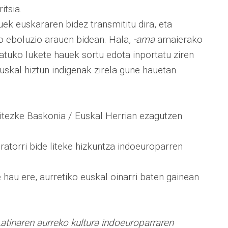
itsia.
ek euskararen bidez transmititu dira, eta
o eboluzio arauen bidean. Hala,
-ama
amaierako
atuko lukete hauek sortu edota inportatu ziren
euskal hiztun indigenak zirela gune hauetan.
tezke Baskonia / Euskal Herrian ezagutzen
ratorri bide liteke hizkuntza indoeuroparren
 hau ere, aurretiko euskal oinarri baten gainean
atinaren aurreko kultura indoeuroparraren