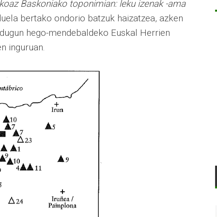
ekoaz Baskoniako toponimian: leku izenak -ama
 duela bertako ondorio batzuk haizatzea, azken
an dugun hego-mendebaldeko Euskal Herrien
en inguruan.