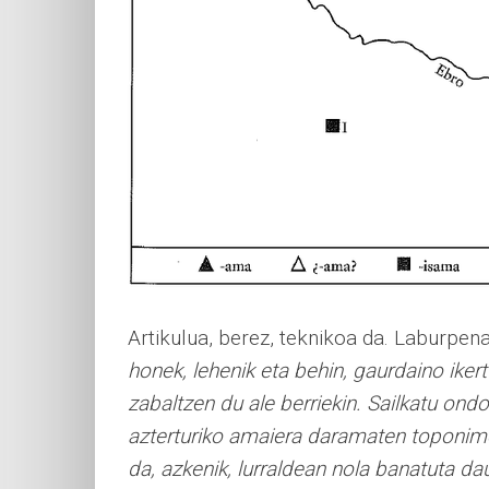
Artikulua, berez, teknikoa da. Laburpen
honek, lehenik eta behin, gaurdaino ike
zabaltzen du ale berriekin. Sailkatu ondo
azterturiko amaiera daramaten toponimoe
da, azkenik, lurraldean nola banatuta d