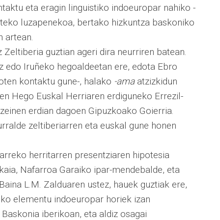
aktu eta eragin linguistiko indoeuropar nahiko -
nbateko luzapenekoa, bertako hizkuntza baskoniko
n artean.
Zeltiberia guztian ageri dira neurriren batean.
eiz edo Iruñeko hegoaldeetan ere, edota Ebro
moten kontaktu gune-, halako
-ama
atzizkidun
den Hego Euskal Herriaren erdiguneko Errezil-
, zeinen erdian dagoen Gipuzkoako Goierria.
urralde zeltiberiarren eta euskal gune honen
arreko herritarren presentziaren hipotesia
zkaia, Nafarroa Garaiko ipar-mendebalde, eta
aina L.M. Zalduaren ustez, hauek guztiak ere,
zeko elementu indoeuropar horiek izan
 Baskonia iberikoan, eta aldiz osagai