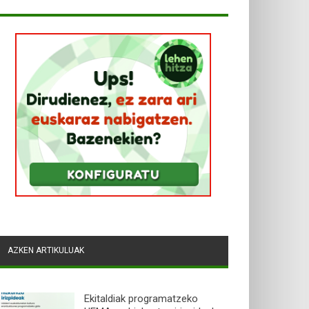
AZKEN ARTIKULUAK
Ekitaldiak programatzeko