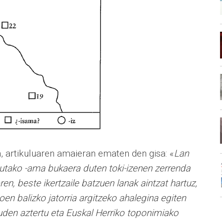
a, artikuluaren amaieran ematen den gisa: «
Lan
rtutako -ama bukaera duten toki-izenen zerrenda
ren, beste ikertzaile batzuen lanak aintzat hartuz,
n balizko jatorria argitzeko ahalegina egiten
auden aztertu eta Euskal Herriko toponimiako