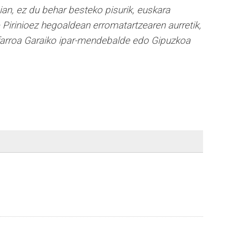
an, ez du behar besteko pisurik, euskara
 Pirinioez hegoaldean erromatartzearen aurretik,
Nafarroa Garaiko ipar-mendebalde edo Gipuzkoa