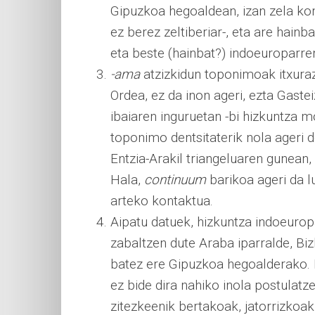
Gipuzkoa hegoaldean, izan zela kont
ez berez zeltiberiar-, eta are hai
eta beste (hainbat?) indoeuroparre
-ama
atzizkidun toponimoak itxuraz 
Ordea, ez da inon ageri, ezta Gast
ibaiaren inguruetan -bi hizkuntza 
toponimo dentsitaterik nola ageri 
Entzia-Arakil triangeluaren gunean
Hala,
continuum
barikoa ageri da l
arteko kontaktua.
Aipatu datuek, hizkuntza indoeurop
zabaltzen dute Araba iparralde, Bi
batez ere Gipuzkoa hegoalderako. B
ez bide dira nahiko inola postulat
zitezkeenik bertakoak, jatorrizkoak