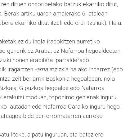
en dituen ondorioetako batzuk ekarriko ditut,
k. Berak artikuluaren amaierako 6. atalean
bera ekarriko ditut itzuli edo erdi-itzuliak). Hala:
tak ez du inola iradokitzen aurretiko
io gunerik ez Araba, ez Nafarroa hegoaldeetan,
zizki honen erabilera iparralderago.
ik iragartzen
-ama
atzizkia halako indarrez (edo
ntza zeltiberiarrik Baskonia hegoaldean, nola
, Bizkaia, Gipuzkoa hegoalde edo Nafarroa
 erakutsi moduan, toponimo gehienak inguru
ako lautadan edo Nafarroa Garaiko inguru hego-
tatuagoa bide den erromatarren aurreko
tu liteke, aipatu inguruan, eta batez ere