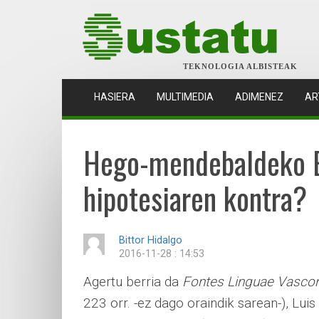
TEKNOLOGIA ALBISTEAK
(CURRENT)
HASIERA
MULTIMEDIA
ADIMENEZ
AR
Hego-mendebaldeko Eu
hipotesiaren kontra?
Bittor Hidalgo
2016-11-28 : 14:53
Agertu berria da
Fontes Linguae Vasc
223 orr. -ez dago oraindik sarean-), Lui