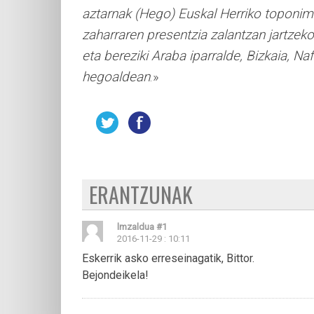
aztarnak (Hego) Euskal Herriko toponimi
zaharraren presentzia zalantzan jartzeko
eta bereziki Araba iparralde, Bizkaia, 
hegoaldean
.»
ERANTZUNAK
lmzaldua
#1
2016-11-29 : 10:11
Eskerrik asko erreseinagatik, Bittor.
Bejondeikela!