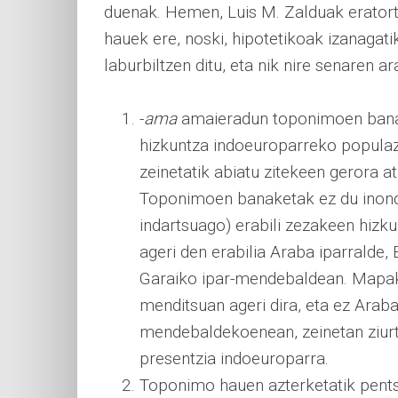
duenak. Hemen, Luis M. Zalduak eratortz
hauek ere, noski, hipotetikoak izanagati
laburbiltzen ditu, eta nik nire senaren ara
-
ama
amaieradun toponimoen banake
hizkuntza indoeuroparreko populaz
zeinetatik abiatu zitekeen gerora at
Toponimoen banaketak ez du inond
indartsuago) erabili zezakeen hizku
ageri den erabilia Araba iparralde
Garaiko ipar-mendebaldean. Mapak
menditsuan ageri dira, eta ez Arab
mendebaldekoenean, zeinetan ziur
presentzia indoeuroparra.
Toponimo hauen azterketatik pentsa