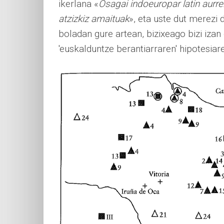
ikerlana «
Osagai indoeuropar latin aurr
atzizkiz amaituak
», eta uste dut merezi
boladan gure artean, bizixeago bizi iz
'euskalduntze berantiarraren' hipotesiar