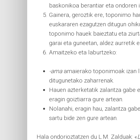
baskonikoa berantiar eta ondoren ir
Gainera, geroztik ere, toponimo hau
euskararen ezagutzen ditugun ohik
toponimo hauek baieztatu eta ziurt
garai eta guneetan, aldez aurretik 
Amaitzeko eta laburtzeko:
-ama
amaierako toponimoak izan li
ditugunetako zaharrenak.
Hauen azterketatik zalantza gabe e
eragin goiztiarra gure artean.
Nolanahi, eragin hau, zalantza gabe
sartu bide zen gure artean.
Hala ondorioztatzen du L.M. Zalduak: «
L