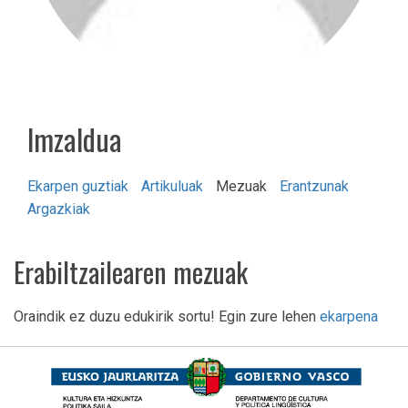
lmzaldua
Ekarpen guztiak
Artikuluak
Mezuak
Erantzunak
Argazkiak
Erabiltzailearen mezuak
Oraindik ez duzu edukirik sortu! Egin zure lehen
ekarpena