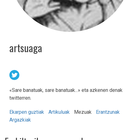
artsuaga
«Sare banatuak, sare banatuak...» eta azkenen denak
twitterren.
Ekarpen guztiak
Artikuluak
Mezuak
Erantzunak
Argazkiak