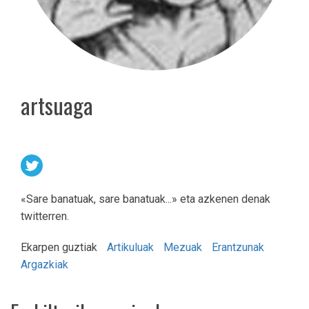
artsuaga
«Sare banatuak, sare banatuak...» eta azkenen denak
twitterren.
Ekarpen guztiak
Artikuluak
Mezuak
Erantzunak
Argazkiak