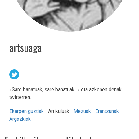
artsuaga
«Sare banatuak, sare banatuak...» eta azkenen denak
twitterren.
Ekarpen guztiak
Artikuluak
Mezuak
Erantzunak
Argazkiak