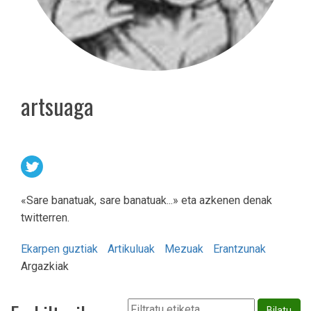
artsuaga
«Sare banatuak, sare banatuak...» eta azkenen denak
twitterren.
Ekarpen guztiak
Artikuluak
Mezuak
Erantzunak
Argazkiak