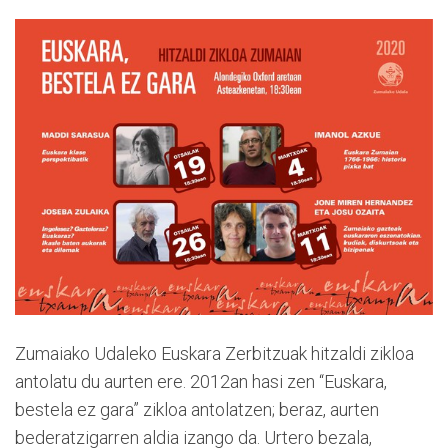
Zumaiako Udaleko Euskara Zerbitzuak hitzaldi zikloa
antolatu du aurten ere. 2012an hasi zen “Euskara,
bestela ez gara” zikloa antolatzen; beraz, aurten
bederatzigarren aldia izango da. Urtero bezala,