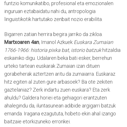
funtzio komunikatibo, profesional eta emozionalen
inguruan eztabaidatu nahi du, antropologia
linguistikotik hartutako zenbait nozio erabilita.
Bigarren zatian herrira begira jarriko da zikloa.
Martxoaren 4an
, Imanol Azkuek
Euskara Zumaian
1766-1966: historia pixka bat, istorio batzuk
hitzaldia
eskainiko digu. Udalaren beka bati esker, berrehun
urteko tartean euskarak Zumaian izan dituen
gorabeherak aztertzen aritu da zumaiarra. Euskaraz
hitz egiten al zuten gure arbasoek? Ba ote zekiten
gaztelaniaz? Zerk indartu zuen euskara? Eta zerk
ahuldu? Galdera horiei eta gehiagori erantzuten
ahalegindu da, iluntasunean adibide argigarri batzuk
emanda. Iragana ezagututa, hobeto ekin ahal izango
baitzaie etorkizuneko erronkei.