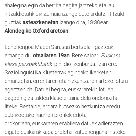
ahalegina egin da herrira begira jartzeko eta lau
hitzaldietatik bik Zumaia izango dute ardatz. Hitzaldi
guztiak
asteazkenetan
izango dira, 18:30ean
Alondegiko
Oxford aretoan.
Lehenengoa Maddi Sarasua bertsolari gazteak
emango du,
otsailaren 19an
. Bere saioari
Euskara
klase perspektibatik
ipini dio izenburua. Izan ere,
Soziolinguistika Klusterrak egindako ikerketen
emaitzetan, errentaren eta hizkuntzaren arteko lotura
agertzen da. Datuei begira, euskararekin lotuen
dagoen giza taldea klase ertaina dela ondoriozta
liteke. Bestalde, erdara hutsezko hezkuntza eredu
publikoetako haurren profilek edota,
orokorrean, euskararen erabilera datuek adierazten
digute euskarak kapa proletarizatuenengana iristeko