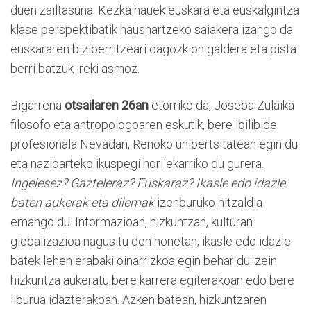
duen zailtasuna. Kezka hauek euskara eta euskalgintza
klase perspektibatik hausnartzeko saiakera izango da
euskararen biziberritzeari dagozkion galdera eta pista
berri batzuk ireki asmoz.
Bigarrena
otsailaren 26an
etorriko da, Joseba Zulaika
filosofo eta antropologoaren eskutik, bere ibilibide
profesionala Nevadan, Renoko unibertsitatean egin du
eta nazioarteko ikuspegi hori ekarriko du gurera.
Ingelesez? Gazteleraz? Euskaraz? Ikasle edo idazle
baten aukerak eta dilemak
izenburuko hitzaldia
emango du. Informazioan, hizkuntzan, kulturan
globalizazioa nagusitu den honetan, ikasle edo idazle
batek lehen erabaki oinarrizkoa egin behar du: zein
hizkuntza aukeratu bere karrera egiterakoan edo bere
liburua idazterakoan. Azken batean, hizkuntzaren