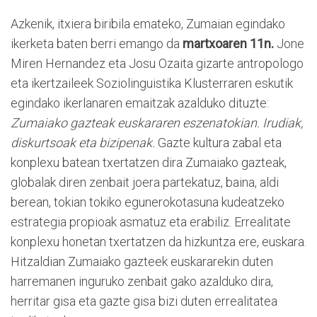
Azkenik, itxiera biribila emateko, Zumaian egindako
ikerketa baten berri emango da
martxoaren 11n.
Jone
Miren Hernandez eta Josu Ozaita gizarte antropologo
eta ikertzaileek Soziolinguistika Klusterraren eskutik
egindako ikerlanaren emaitzak azalduko dituzte:
Zumaiako gazteak euskararen eszenatokian. Irudiak,
diskurtsoak eta bizipenak.
Gazte kultura zabal eta
konplexu batean txertatzen dira Zumaiako gazteak,
globalak diren zenbait joera partekatuz, baina, aldi
berean, tokian tokiko egunerokotasuna kudeatzeko
estrategia propioak asmatuz eta erabiliz. Errealitate
konplexu honetan txertatzen da hizkuntza ere, euskara.
Hitzaldian Zumaiako gazteek euskararekin duten
harremanen inguruko zenbait gako azalduko dira,
herritar gisa eta gazte gisa bizi duten errealitatea