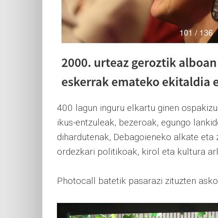
400 lagun inguru elkartu ginen ospakizu
ikus-entzuleak, bezeroak, egungo lankid
dihardutenak, Debagoieneko alkate eta 
ordezkari politikoak, kirol eta kultura 
Photocall batetik pasarazi zituzten asko,