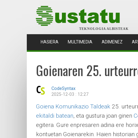
TEKNOLOGIA ALBISTEAK
(CURRENT)
HASIERA
MULTIMEDIA
ADIMENEZ
AR
Goienaren 25. urteur
CodeSyntax
2025-12-03 : 12:27
Goiena Komunikazio Taldeak
25. urteur
ekitaldi batean
, eta gustura joan ginen
C
egitera. Gure enpresaren adina ere horix
kontuetan Goienarekin. Haien historian 