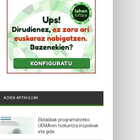
AZKEN ARTIKULUAK
Ekitaldiak programatzeko
UEMAren hizkuntza irizpideak
eta gida