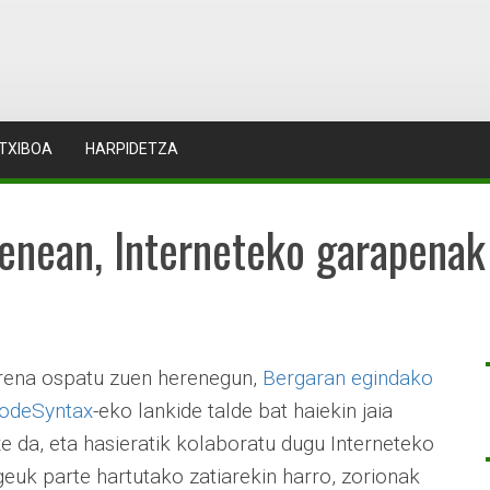
TXIBOA
HARPIDETZA
renean, Interneteko garapena
rena ospatu zuen herenegun,
Bergaran egindako
odeSyntax
-eko lankide talde bat haiekin jaia
e da, eta hasieratik kolaboratu dugu Interneteko
geuk parte hartutako zatiarekin harro, zorionak