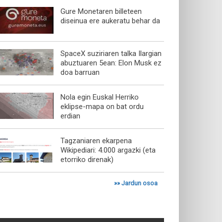
Gure Monetaren billeteen
diseinua ere aukeratu behar da
SpaceX suziriaren talka Ilargian
abuztuaren 5ean: Elon Musk ez
doa barruan
Nola egin Euskal Herriko
eklipse-mapa on bat ordu
erdian
Tagzaniaren ekarpena
Wikipediari: 4.000 argazki (eta
etorriko direnak)
»»
Jardun osoa