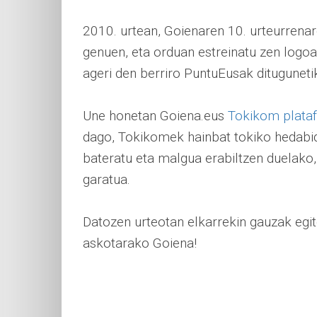
2010. urtean, Goienaren 10. urteurrena
genuen, eta orduan estreinatu zen logoa
ageri den berriro PuntuEusak ditugunet
Une honetan Goiena.eus
Tokikom plata
dago, Tokikomek hainbat tokiko hedabide
bateratu eta malgua erabiltzen duelako,
garatua.
Datozen urteotan elkarrekin gauzak egit
askotarako Goiena!