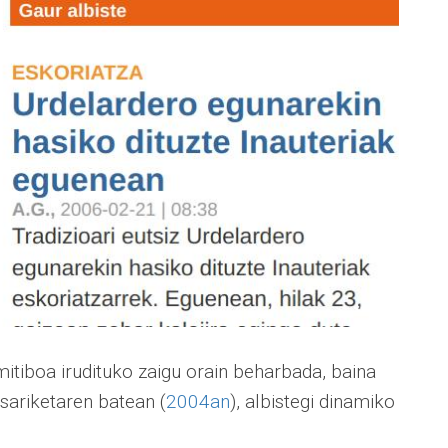
mitiboa irudituko zaigu orain beharbada, baina
sariketaren batean (
2004an
), albistegi dinamiko