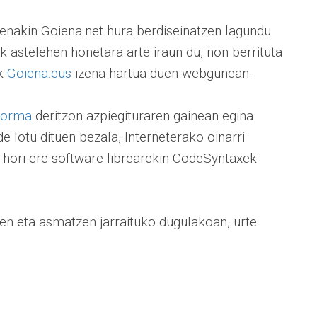
renakin Goiena.net hura berdiseinatzen lagundu
k astelehen honetara arte iraun du, non berrituta
ik
Goiena.eus
izena hartua duen webgunean.
forma
deritzon azpiegituraren gainean egina
 lotu dituen bezala, Interneterako oinarri
 hori ere software librearekin CodeSyntaxek
en eta asmatzen jarraituko dugulakoan, urte