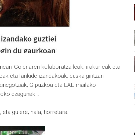
nean: Goienaren kolaboratzaileak, irakurleak eta
eak eta lankide izandakoak, euskalgintzan
zinegotziak, Gipuzkoa eta EAE mailako
arloko ezagunak…
 eta gu ere, hala, horretara: