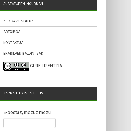
SUSTATUREN INGURUAN
ZER DA SUSTATU?
ARTXIBOA
KONTAKTUA
ERABILPEN BALDINTZAK
GURE LIZENTZIA
JARRAITU SUSTATU.EUS
E-postaz, mezuz mezu: