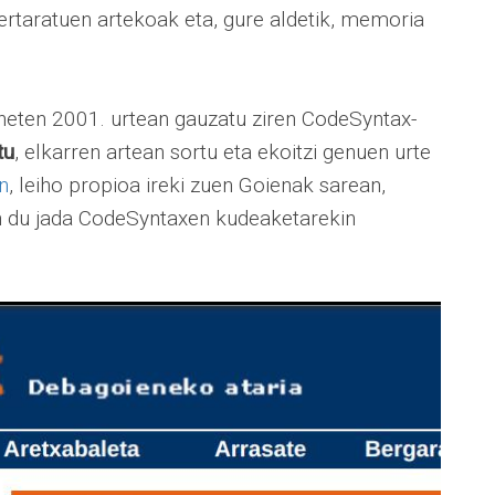
bertaratuen artekoak eta, gure aldetik, memoria
rneten 2001. urtean gauzatu ziren CodeSyntax-
tu
, elkarren artean sortu eta ekoitzi genuen urte
n
, leiho propioa ireki zuen Goienak sarean,
in du jada CodeSyntaxen kudeaketarekin