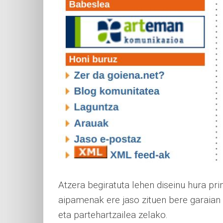
Atzera begiratuta lehen diseinu hura pri
aipamenak ere jaso zituen bere garaian 
eta partehartzailea zelako.