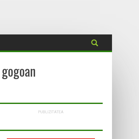
k gogoan
PUBLIZITATEA