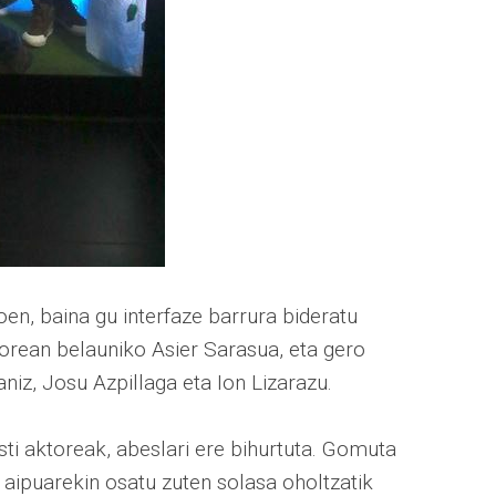
en, baina gu interfaze barrura bideratu
torean belauniko Asier Sarasua, eta gero
niz, Josu Azpillaga eta Ion Lizarazu.
ti aktoreak, abeslari ere bihurtuta. Gomuta
 aipuarekin osatu zuten solasa oholtzatik