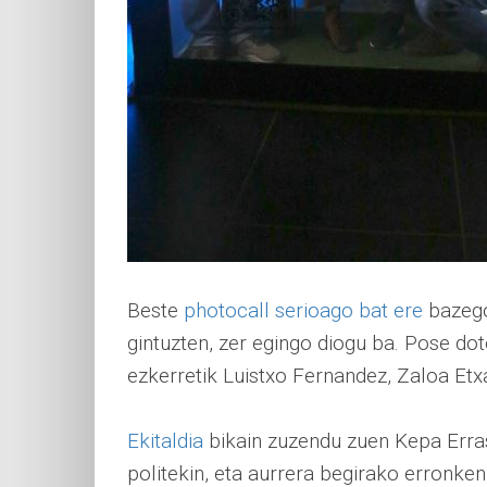
Beste
photocall serioago bat ere
bazego
gintuzten, zer egingo diogu ba. Pose do
ezkerretik Luistxo Fernandez, Zaloa Etxa
Ekitaldia
bikain zuzendu zuen Kepa Erras
politekin, eta aurrera begirako erronken