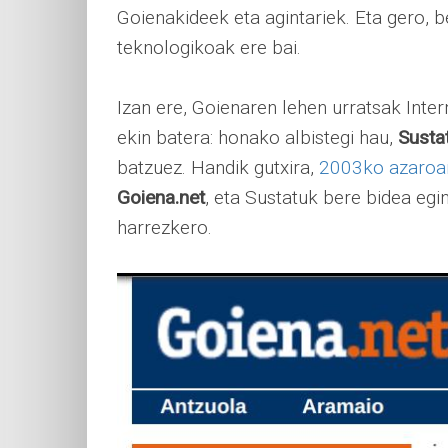
Goienakideek eta agintariek. Eta gero, 
teknologikoak ere bai.
Izan ere, Goienaren lehen urratsak Inte
ekin batera: honako albistegi hau,
Susta
batzuez. Handik gutxira,
2003ko azaroa
Goiena.net
, eta Sustatuk bere bidea eg
harrezkero.