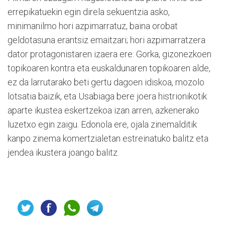
errepikatuekin egin direla sekuentzia asko,
minimanilmo hori azpimarratuz, baina orobat
geldotasuna erantsiz emaitzari; hori azpimarratzera
dator protagonistaren izaera ere: Gorka, gizonezkoen
topikoaren kontra eta euskaldunaren topikoaren alde,
ez da larrutarako beti gertu dagoen idiskoa, mozolo
lotsatia baizik, eta Usabiaga bere joera histrionikotik
aparte ikustea eskertzekoa izan arren, azkenerako
luzetxo egin zaigu. Edonola ere, ojala zinemalditik
kanpo zinema komertzialetan estreinatuko balitz eta
jendea ikustera joango balitz.