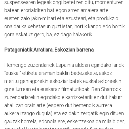
suspensearen legeak ongi betetzen ditu, momenturen
batean erorialdiren bat egon arren amaiera arte
eusten zaio jakin-minari eta ezusteari, eta produkzio
ona dauka xehetasun guztietan; hortik kanpo edo hortik
gora eskatuz gero, ba, ez dago halakorik.
Patagoniatik Arratiara, Eskozian barrena
Hemengo zuzendariek Espainia aldean egindako lanek
"euskal" etiketa eraman baldin badezakete, askoz
meritu gehiagorekin eskoziar batek euskal aktoreekin
gure lurrean eta euskaraz filmaturikoak. Ben Sharrock
zuzendariarekin egindako elkarrizketarik ez dut irakurri
ahal izan orain arte (espero dut hemendik aurrera
aukera izango dugula) eta ez dakit zergatik egin dituen
gauzak horrela; edonola ere, eskertzekoa da mila bider,