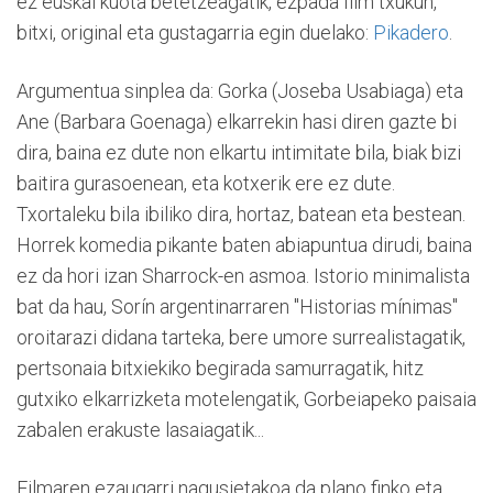
ez euskal kuota betetzeagatik, ezpada film txukun,
bitxi, original eta gustagarria egin duelako:
Pikadero
.
Argumentua sinplea da: Gorka (Joseba Usabiaga) eta
Ane (Barbara Goenaga) elkarrekin hasi diren gazte bi
dira, baina ez dute non elkartu intimitate bila, biak bizi
baitira gurasoenean, eta kotxerik ere ez dute.
Txortaleku bila ibiliko dira, hortaz, batean eta bestean.
Horrek komedia pikante baten abiapuntua dirudi, baina
ez da hori izan Sharrock-en asmoa. Istorio minimalista
bat da hau, Sorín argentinarraren "Historias mínimas"
oroitarazi didana tarteka, bere umore surrealistagatik,
pertsonaia bitxiekiko begirada samurragatik, hitz
gutxiko elkarrizketa motelengatik, Gorbeiapeko paisaia
zabalen erakuste lasaiagatik...
Filmaren ezaugarri nagusietakoa da plano finko eta