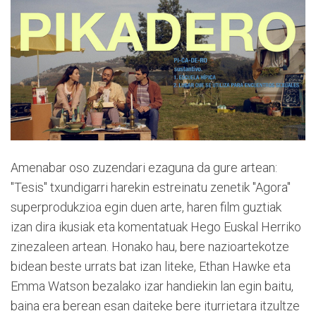
Amenabar oso zuzendari ezaguna da gure artean:
"Tesis" txundigarri harekin estreinatu zenetik "Agora"
superprodukzioa egin duen arte, haren film guztiak
izan dira ikusiak eta komentatuak Hego Euskal Herriko
zinezaleen artean. Honako hau, bere nazioartekotze
bidean beste urrats bat izan liteke, Ethan Hawke eta
Emma Watson bezalako izar handiekin lan egin baitu,
baina era berean esan daiteke bere iturrietara itzultze