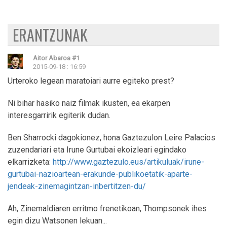
ERANTZUNAK
Aitor Abaroa
#1
2015-09-18 : 16:59
Urteroko legean maratoiari aurre egiteko prest?
Ni bihar hasiko naiz filmak ikusten, ea ekarpen
interesgarririk egiterik dudan.
Ben Sharrocki dagokionez, hona Gaztezulon Leire Palacios
zuzendariari eta Irune Gurtubai ekoizleari egindako
elkarrizketa:
http://www.gaztezulo.eus/artikuluak/irune-
gurtubai-nazioartean-erakunde-publikoetatik-aparte-
jendeak-zinemagintzan-inbertitzen-du/
Ah, Zinemaldiaren erritmo frenetikoan, Thompsonek ihes
egin dizu Watsonen lekuan...