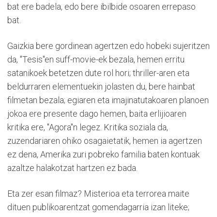
bat ere badela, edo bere ibilbide osoaren errepaso
bat.
Gaizkia bere gordinean agertzen edo hobeki sujeritzen
da, "Tesis"en suff-movie-ek bezala, hemen erritu
satanikoek betetzen dute rol hori; thriller-aren eta
beldurraren elementuekin jolasten du, bere hainbat
filmetan bezala; egiaren eta imajinatutakoaren planoen
jokoa ere presente dago hemen, baita erlijioaren
kritika ere, "Agora"n legez. Kritika soziala da,
zuzendariaren ohiko osagaietatik, hemen ia agertzen
ez dena, Amerika zuri pobreko familia baten kontuak
azaltze halakotzat hartzen ez bada.
Eta zer esan filmaz? Misterioa eta terrorea maite
dituen publikoarentzat gomendagarria izan liteke;