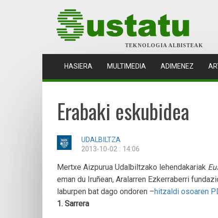
TEKNOLOGIA ALBISTEAK
(CURRENT)
HASIERA
MULTIMEDIA
ADIMENEZ
AR
Erabaki eskubidea
UDALBILTZA
2013-10-02 : 14:06
Mertxe Aizpurua Udalbiltzako lehendakariak
Eu
eman du Iruñean, Aralarren Ezkerraberri fundaz
laburpen bat dago ondoren –
hitzaldi osoaren 
1. Sarrera