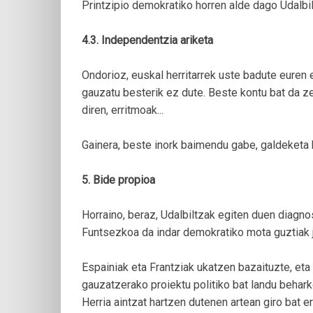
Printzipio demokratiko horren alde dago Udalbil
4.3. Independentzia ariketa
Ondorioz, euskal herritarrek uste badute euren
gauzatu besterik ez dute. Beste kontu bat da zer
diren, erritmoak...
Gainera, beste inork baimendu gabe, galdeketa b
5. Bide propioa
Horraino, beraz, Udalbiltzak egiten duen diagn
Funtsezkoa da indar demokratiko mota guztiak 
Espainiak eta Frantziak ukatzen bazaituzte, eta
gauzatzerako proiektu politiko bat landu beharko 
Herria aintzat hartzen dutenen artean giro bat e