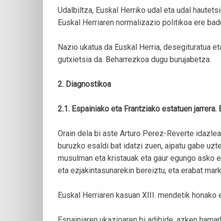
Udalbiltza, Euskal Herriko udal eta udal hautetsi
Euskal Herriaren normalizazio politikoa ere bad
Nazio ukatua da Euskal Herria, desegituratua eta
gutxietsia da. Beharrezkoa dugu burujabetza.
2. Diagnostikoa
2.1. Espainiako eta Frantziako estatuen jarrera.
Orain dela bi aste Arturo Perez-Reverte idazlea
buruzko esaldi bat idatzi zuen, aipatu gabe uzte
musulman eta kristauak eta gaur egungo asko ez
eta ezjakintasunarekin bereiztu, eta erabat marka
Euskal Herriaren kasuan XIII. mendetik honako e
Espainiaren ukazioaren bi adibide, azken hamar