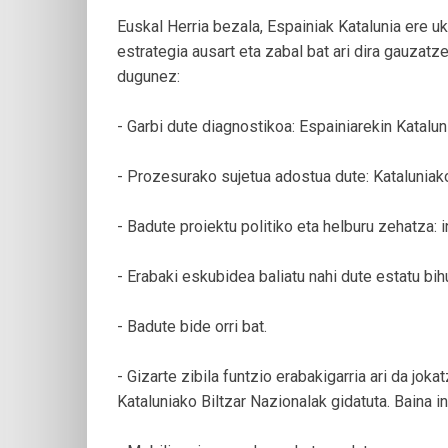
Euskal Herria bezala, Espainiak Katalunia ere u
estrategia ausart eta zabal bat ari dira gauzatz
dugunez:
- Garbi dute diagnostikoa: Espainiarekin Katalu
- Prozesurako sujetua adostua dute: Kataluniako 
- Badute proiektu politiko eta helburu zehatza:
- Erabaki eskubidea baliatu nahi dute estatu bih
- Badute bide orri bat.
- Gizarte zibila funtzio erabakigarria ari da joka
Kataluniako Biltzar Nazionalak gidatuta. Baina i