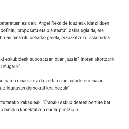
bateratuan ez dela, Angel Rekalde idazleak idatzi duen
efinitu, proposatu eta planteatu”, baina egia da, era
librean oinarritu beharko garela, erabakitzeko eskubidea
ki eskubideak suposatzen duen jauzia? Inoren aitortzarik
u mugarik”.
su baten oinarria ez da zertan izan autodeterminazio
, zilegitasun demokratikoa bezala”.
itateko irakasleak: “Erabaki eskubidearen bertute bat
ko batekin konektatzen duela: printzipio