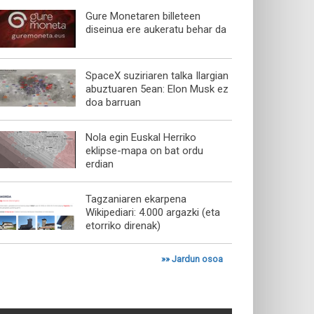
Gure Monetaren billeteen
diseinua ere aukeratu behar da
SpaceX suziriaren talka Ilargian
abuztuaren 5ean: Elon Musk ez
doa barruan
Nola egin Euskal Herriko
eklipse-mapa on bat ordu
erdian
Tagzaniaren ekarpena
Wikipediari: 4.000 argazki (eta
etorriko direnak)
»»
Jardun osoa