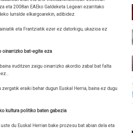
tza eta 2008an EAEko Galdeketa Legeari ezarritako
eko lurralde elkargoarekin, adibidez.
niatik eta Frantziatik ezer ez datorkigu, ukazioa ez
o oinarrizko bat-egite eza
baina iruditzen zaigu oinarrizko akordio zabal bat falta
ez...
 zergatik eraiki behar dugun Euskal Herria, baina ez dugu
o kultura politiko baten gabezia
 uste du Euskal Herrian bake prozesu bat abian dela eta