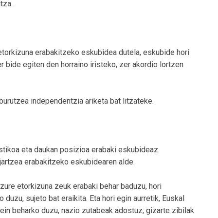
tza.
 etorkizuna erabakitzeko eskubidea dutela, eskubide hori
 bide egiten den horraino iristeko, zer akordio lortzen
urutzea independentzia ariketa bat litzateke.
ostikoa eta daukan posizioa erabaki eskubideaz.
jartzea erabakitzeko eskubidearen alde.
 zure etorkizuna zeuk erabaki behar baduzu, hori
duzu, sujeto bat eraikita. Eta hori egin aurretik, Euskal
rein beharko duzu, nazio zutabeak adostuz, gizarte zibilak