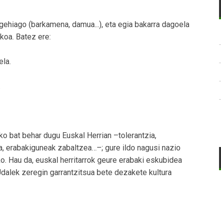
 gehiago (barkamena, damua...), eta egia bakarra dagoela
koa. Batez ere:
ela.
.
tiko bat behar dugu Euskal Herrian –tolerantzia,
ea, erabakiguneak zabaltzea…–; gure ildo nagusi nazio
ko. Hau da, euskal herritarrok geure erabaki eskubidea
Udalek zeregin garrantzitsua bete dezakete kultura