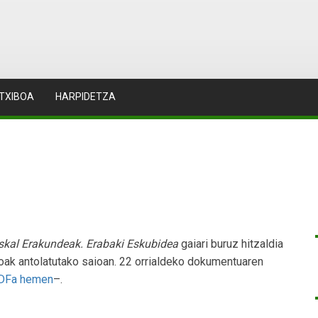
TXIBOA
HARPIDETZA
skal Erakundeak. Erabaki Eskubidea
gaiari buruz hitzaldia
ioak antolatutako saioan. 22 orrialdeko dokumentuaren
PDFa hemen
–.