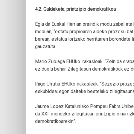
4.2. Galdeketa, printzipio demokratikoa
Egia da Euskal Herrian oraindik modu zabal eta 
moduan, “estatu propioaren aldeko prozesu bat d
berean, estatua lortzeko herritarren borondate 
gauzatuta.
Mario Zubiaga EHUko irakasleak: “Zein da eraba
ez duela behar. Zilegitasun demokratikoak ez d
Iñigo Urrutia EHUko irakasleak: “Sezezio proze
eskubidea; egon daiteke bestelako zilegitasuna
Jaume Lopez Kataluniako Pompeu Fabra Uniberts
da XXI. mendeko zilegitasun printzipio oinarriz
demokratikoarekin”.