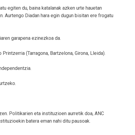
katu egiten du, baina katalanak azken urte hauetan
en. Aurtengo Diadan hara egin dugun bisitan ere frogatu
niaren garapena ezinezkoa da.
Printzerria (Tarragona, Bartzelona, Girona, Lleida).
 independentzia.
urtzeko.
tzen. Politikarien eta instituzioen aurretik doa, ANC
nstituzioekin batera eman nahi ditu pausoak.