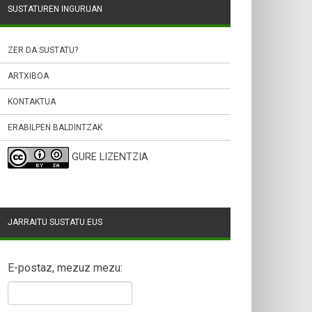
SUSTATUREN INGURUAN
ZER DA SUSTATU?
ARTXIBOA
KONTAKTUA
ERABILPEN BALDINTZAK
GURE LIZENTZIA
JARRAITU SUSTATU.EUS
E-postaz, mezuz mezu: