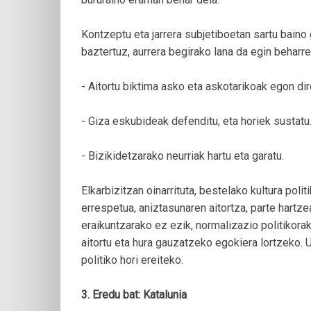
Kontzeptu eta jarrera subjetiboetan sartu baino
baztertuz, aurrera begirako lana da egin beharre
- Aitortu biktima asko eta askotarikoak egon dir
- Giza eskubideak defenditu, eta horiek sustatu
- Bizikidetzarako neurriak hartu eta garatu.
Elkarbizitzan oinarrituta, bestelako kultura poli
errespetua, aniztasunaren aitortza, parte hartz
eraikuntzarako ez ezik, normalizazio politikora
aitortu eta hura gauzatzeko egokiera lortzeko. 
politiko hori ereiteko.
3. Eredu bat: Katalunia