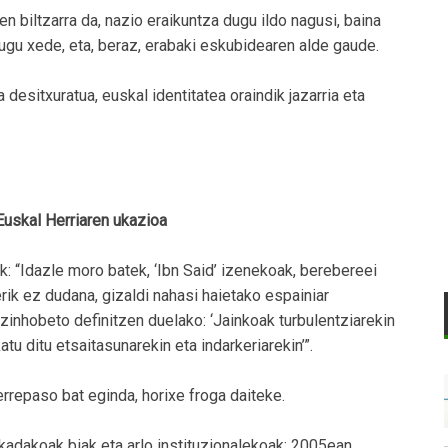
en biltzarra da, nazio eraikuntza dugu ildo nagusi, baina
ugu xede, eta, beraz, erabaki eskubidearen alde gaude.
 desitxuratua, euskal identitatea oraindik jazarria eta
 Euskal Herriaren ukazioa
k: “Idazle moro batek, ‘Ibn Said’ izenekoak, berebereei
rik ez dudana, gizaldi nahasi haietako espainiar
inhobeto definitzen duelako: ‘Jainkoak turbulentziarekin
tu ditu etsaitasunarekin eta indarkeriarekin’”.
rrepaso bat eginda, horixe froga daiteke.
kadakoak biak eta arlo instituzionalekoak: 2005ean