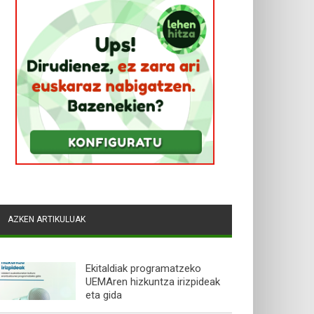
AZKEN ARTIKULUAK
Ekitaldiak programatzeko
UEMAren hizkuntza irizpideak
eta gida