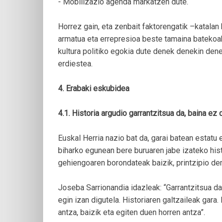
- Mobilizazio agenda markatzen dute.
Horrez gain, eta zenbait faktorengatik –katalan
armatua eta errepresioa beste tamaina batekoak 
kultura politiko egokia dute denek denekin dene
erdiestea.
4. Erabaki eskubidea
4.1. Historia argudio garrantzitsua da, baina e
Euskal Herria nazio bat da, garai batean estatu e
biharko egunean bere buruaren jabe izateko hist
gehiengoaren borondateak baizik, printzipio d
Joseba Sarrionandia idazleak: “Garrantzitsua da
egin izan digutela. Historiaren galtzaileak gara
antza, baizik eta egiten duen horren antza”.