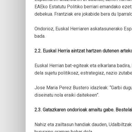
EAEko Estatutu Politiko berriari emandako eze
debekua. Frantziak ere jokabide bera du Iparrald
Ondorioz, Euskal Herriaren askatasunerako Espai
bada.
2.2. Euskal Herria aintzat hartzen dutenen artek
Euskal Herrian bat-egiteak eta elkarlana badira, 
dela sujetu politikoaz, estrategiaz, nazio zutabe
Jose Maria Perez Bustero idazleak: “Garbi dugu
diseinatu nola eraiki daitekeen”.
2.3. Gatazkaren ondorioak amaitu gabe. Bestelak
Nahiz eta zailtasun handiak dauden, Udalbiltzak
bururaino eraman behar dela.