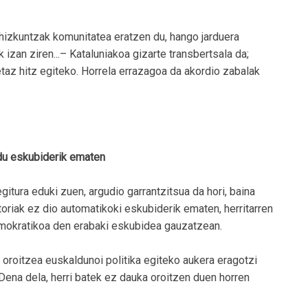
 hizkuntzak komunitatea eratzen du, hango jarduera
izan ziren...– Kataluniakoa gizarte transbertsala da;
taz hitz egiteko. Horrela errazagoa da akordio zabalak
z du eskubiderik ematen
gitura eduki zuen, argudio garrantzitsua da hori, baina
oriak ez dio automatikoki eskubiderik ematen, herritarren
emokratikoa den erabaki eskubidea gauzatzean.
 oroitzea euskaldunoi politika egiteko aukera eragotzi
. Dena dela, herri batek ez dauka oroitzen duen horren