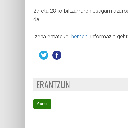
27 eta 28ko biltzarraren osagarri azar
da.
Izena emateko,
hemen
. Informazio geh
ERANTZUN
Sartu