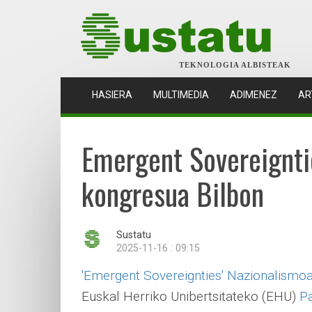
TEKNOLOGIA ALBISTEAK
(CURRENT)
HASIERA
MULTIMEDIA
ADIMENEZ
AR
Emergent Sovereigntie
kongresua Bilbon
Sustatu
2025-11-16 : 09:15
'Emergent Sovereignties' Nazionalismoa
Euskal Herriko Unibertsitateko (EHU)
Pa