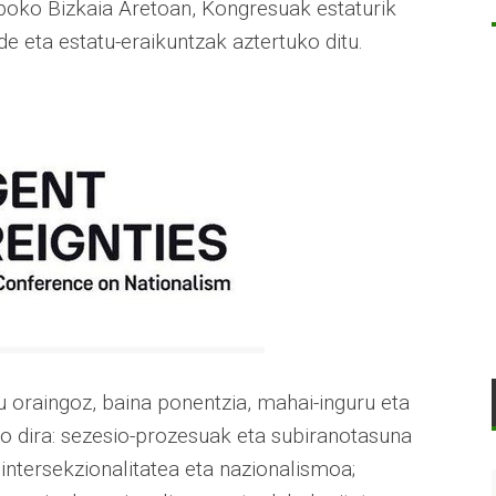
boko Bizkaia Aretoan, Kongresuak estaturik
e eta estatu-eraikuntzak aztertuko ditu.
 oraingoz, baina ponentzia, mahai-inguru eta
 dira: sezesio-prozesuak eta subiranotasuna
intersekzionalitatea eta nazionalismoa;