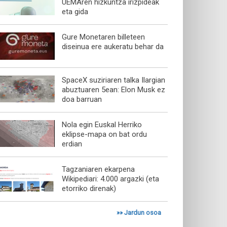
UEMAren hizkuntza irizpideak
eta gida
Gure Monetaren billeteen
diseinua ere aukeratu behar da
SpaceX suziriaren talka Ilargian
abuztuaren 5ean: Elon Musk ez
doa barruan
Nola egin Euskal Herriko
eklipse-mapa on bat ordu
erdian
Tagzaniaren ekarpena
Wikipediari: 4.000 argazki (eta
etorriko direnak)
»»
Jardun osoa