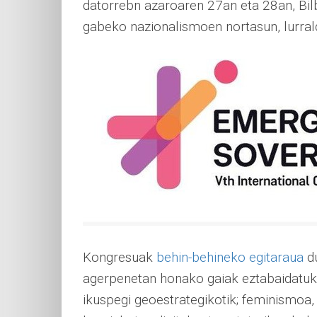
datorrebn azaroaren 27an eta 28an, Bil
gabeko nazionalismoen nortasun, lurrald
Kongresuak
behin-behineko egitaraua
du
agerpenetan honako gaiak eztabaidatuko
ikuspegi geoestrategikotik; feminismoa, 