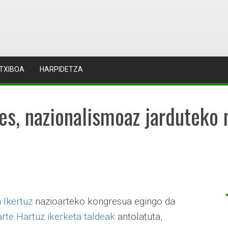
TXIBOA
HARPIDETZA
s, nazionalismoaz jarduteko 
 Ikertuz
nazioarteko kongresua egingo da
rte Hartuz ikerketa taldeak
antolatuta,