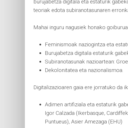
burujabetza digitala eta estaturik gabe
teoriak edota subiranotasunaren erronka
Mahai inguru nagusiek honako goiburuak
Feminismoak naziogintza eta estat
Burujabetza digitala estaturik gabe
Subiranotasunak nazioartean: Gro
Dekolonitatea eta nazionalismoa.
Digitalizazioaren gaia ere jorratuko da i
Adimen artifiziala eta estaturik ga
Igor Calzada (Ikerbasque, Cardiffek
Puntueus), Asier Amezaga (EHU)