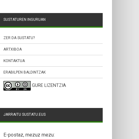
SUSTATUREN INGURUAN
ZER DA SUSTATU?
ARTXIBOA
KONTAKTUA
ERABILPEN BALDINTZAK
GURE LIZENTZIA
JARRAITU SUSTATU.EUS
E-postaz, mezuz mezu: