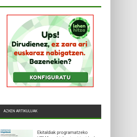
AZKEN ARTIKULUAK
Ekitaldiak programatzeko