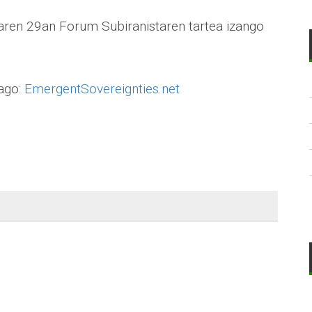
oaren 29an Forum Subiranistaren tartea izango
iago:
EmergentSovereignties.net