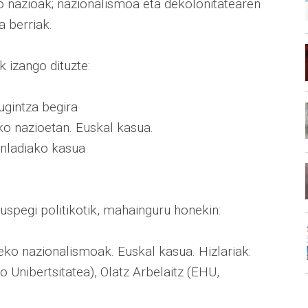
ko nazioak; nazionalismoa eta dekolonitatearen
 berriak.
 izango dituzte:
ugintza begira
ko nazioetan. Euskal kasua.
enladiako kasua
kuspegi politikotik, mahainguru honekin:
beko nazionalismoak. Euskal kasua. Hizlariak:
o Unibertsitatea), Olatz Arbelaitz (EHU,