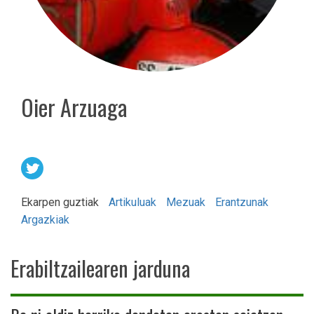
Oier Arzuaga
Ekarpen guztiak
Artikuluak
Mezuak
Erantzunak
Argazkiak
Erabiltzailearen jarduna