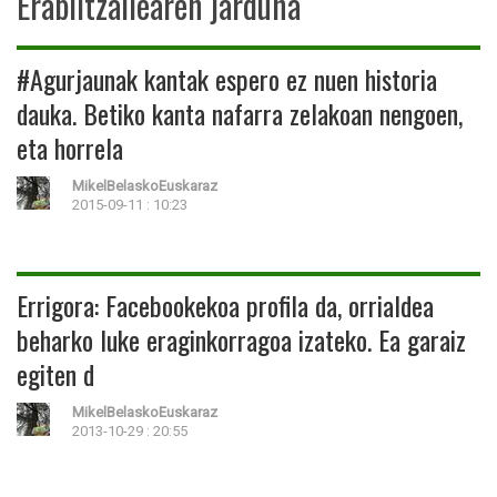
Erabiltzailearen jarduna
#Agurjaunak kantak espero ez nuen historia
dauka. Betiko kanta nafarra zelakoan nengoen,
eta horrela
MikelBelaskoEuskaraz
2015-09-11 : 10:23
Errigora: Facebookekoa profila da, orrialdea
beharko luke eraginkorragoa izateko. Ea garaiz
egiten d
MikelBelaskoEuskaraz
2013-10-29 : 20:55