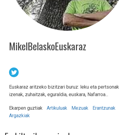
MikelBelaskoEuskaraz
Euskaraz aritzeko bizitzari buruz: leku eta pertsonak
izenak, zuhaitzak, eguraldia, euskara, Nafarroa...
Ekarpen guztiak
Artikuluak
Mezuak
Erantzunak
Argazkiak