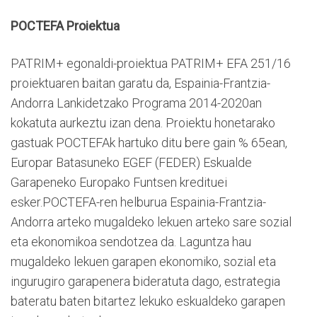
POCTEFA Proiektua
PATRIM+ egonaldi-proiektua PATRIM+ EFA 251/16
proiektuaren baitan garatu da, Espainia-Frantzia-
Andorra Lankidetzako Programa 2014-2020an
kokatuta aurkeztu izan dena. Proiektu honetarako
gastuak POCTEFAk hartuko ditu bere gain % 65ean,
Europar Batasuneko EGEF (FEDER) Eskualde
Garapeneko Europako Funtsen kredituei
esker.POCTEFA-ren helburua Espainia-Frantzia-
Andorra arteko mugaldeko lekuen arteko sare sozial
eta ekonomikoa sendotzea da. Laguntza hau
mugaldeko lekuen garapen ekonomiko, sozial eta
ingurugiro garapenera bideratuta dago, estrategia
bateratu baten bitartez lekuko eskualdeko garapen