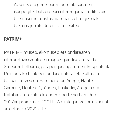
Azkenik eta generoaren berdintasunaren
ikuspegitik, batzordeari interesgarria iruditu zaio
bi emakume artistak historian zehar gizonak
bakarrik jorratu duten gaiari ekitea.
PATRIM+
PATRIM+ museo, ekomuseo eta ondarearen
interpretazio zentroen mugaz gaindiko sarea da.
Sarearen helburua, garapen jasangarriaren ikuspuntutik
Pirinioetako bi aldeen ondare natural eta kulturala
balioan jartzea da. Sare honetan Ariège, Haute-
Garonne, Hautes-Pyrénées, Euskadin, Aragoin eta
Kataluinian kokatutako kideek parte hartzen dute.
2017an proiektuak POCTEFA dirulaguntza lortu zuen 4
urteetarako 2021 arte.