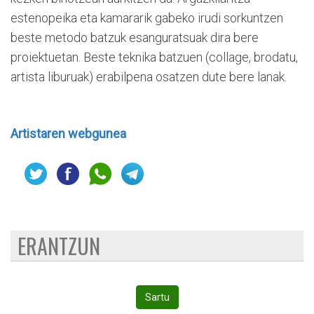
estenopeika eta kamararik gabeko irudi sorkuntzen
beste metodo batzuk esanguratsuak dira bere
proiektuetan. Beste teknika batzuen (collage, brodatu,
artista liburuak) erabilpena osatzen dute bere lanak.
Artistaren webgunea
ERANTZUN
Sartu