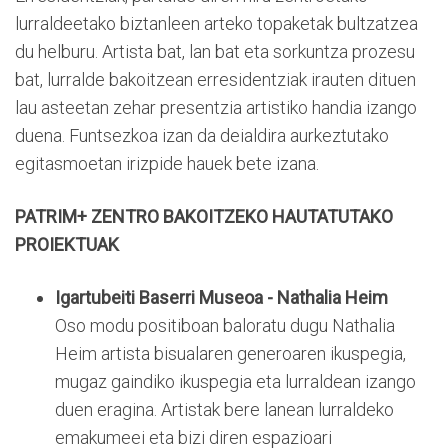
lurraldeetako biztanleen arteko topaketak bultzatzea
du helburu. Artista bat, lan bat eta sorkuntza prozesu
bat, lurralde bakoitzean erresidentziak irauten dituen
lau asteetan zehar presentzia artistiko handia izango
duena. Funtsezkoa izan da deialdira aurkeztutako
egitasmoetan irizpide hauek bete izana.
PATRIM+ ZENTRO BAKOITZEKO HAUTATUTAKO
PROIEKTUAK
Igartubeiti Baserri Museoa - Nathalia Heim
Oso modu positiboan baloratu dugu Nathalia
Heim artista bisualaren generoaren ikuspegia,
mugaz gaindiko ikuspegia eta lurraldean izango
duen eragina. Artistak bere lanean lurraldeko
emakumeei eta bizi diren espazioari