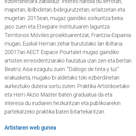
ezberdinetara zabalduz. Interes handia du lerrotan,
mapetan, ibilbidetan, bidegurutzetan, erlaitzetan eta
mugetan. 2015ean, mugaz gaindiko sorkuntza beka
jaso zuen eta Etxepare Institutuaren laguntza
Territorios Móviles proiektuarentzat, Frantzia-Espainia
mugan, Euskal Herrian zehar burututako lan ibiltaria.
20017an AECT Espace Pourtalet mugaz gaindiko
artisten erresidentziarako hautatua izan zen eta bertan
Beatriz Aisa ezagutu zuen. “Diálogo de tinta y luz”
erakusketa, mugako bi aldetako toki ezberdinetan
aurkeztuko dutena sortu zuten. Praktika Artistikoetako
eta Herri Akzio Master baten graduatua da eta
interesa du irudiaren hezkuntzan eta publikoarekin
partekatzeko praktika baten bitartekaritzan.
Artistaren web gunea