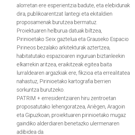
alorretan ere esperientzia badute, eta elebidunak
dira, publikoarentzat lantegi eta ekitaldien
proposamenak burutzea bermatuz.
Proiektuaren helburua datuak biltzea,
Pirinioetako Seix gaztelua eta Grauseko Espacio
Pirineos bezalako arkitekturak aztertzea,
habitatutako espazioaren inguruan biztanleekin
elkarrekin aritzea, eraikitzeak egitea baita
lurraldearen argazkiak ere, fikzioa eta errealitatea
nahastuz, Pirinioetako kartografia berrien
sorkuntza burutzeko.
PATRIM + erresidentziaren hiru zentroetan
proposatutako lehengoratzea, Ariègen, Aragoin
eta Gipuzkoan, proiektuaren pirinioetako mugaz
gaindiko alderdiaren benetazko ulermenaren
adibidea da.