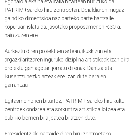
Egonaldia ekaina eta iraila bitartean burutuko da
PATRIM+sareko hiru zentroetan. Deialdiaren mugaz
gaindiko dimentsioa nazioarteko parte hartzaile
kopuruan islatu da, jasotako proposamenen %30-a,
hain zuzen ere.
Aurkeztu diren proiektuen artean, ikuskizun eta
argazkilaritzaren inguruko diziplina artistikoak izan dira
proiektu gehiagotan jorratu direnak. Dantza eta
ikusentzunezko arteak ere izan dute beraien
garrantzia.
Egitasmo honen bitartez, PATRIM+ sareko hiru kultur
zentroek ondarea eta sorkuntza artistikoa lotzea eta
publiko berrien bila joatea bilatzen dute.
Erresidentziak, partaide diren hiru zentroetako