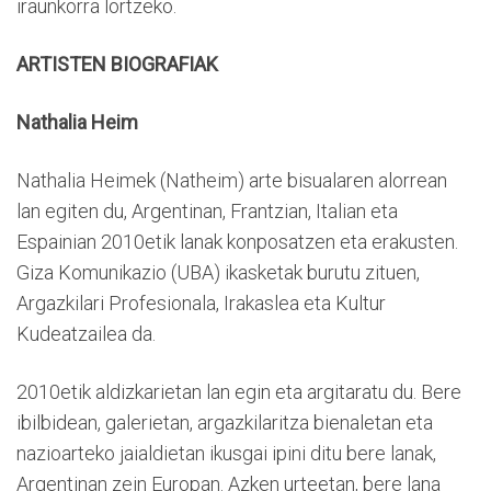
iraunkorra lortzeko.
ARTISTEN BIOGRAFIAK
Nathalia Heim
Nathalia Heimek (Natheim) arte bisualaren alorrean
lan egiten du, Argentinan, Frantzian, Italian eta
Espainian 2010etik lanak konposatzen eta erakusten.
Giza Komunikazio (UBA) ikasketak burutu zituen,
Argazkilari Profesionala, Irakaslea eta Kultur
Kudeatzailea da.
2010etik aldizkarietan lan egin eta argitaratu du. Bere
ibilbidean, galerietan, argazkilaritza bienaletan eta
nazioarteko jaialdietan ikusgai ipini ditu bere lanak,
Argentinan zein Europan. Azken urteetan, bere lana