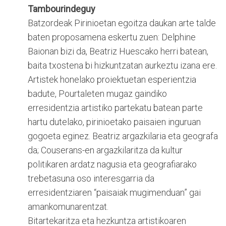
Tambourindeguy
Batzordeak Pirinioetan egoitza daukan arte talde
baten proposamena eskertu zuen: Delphine
Baionan bizi da, Beatriz Huescako herri batean,
baita txostena bi hizkuntzatan aurkeztu izana ere.
Artistek honelako proiektuetan esperientzia
badute, Pourtaleten mugaz gaindiko
erresidentzia artistiko partekatu batean parte
hartu dutelako, pirinioetako paisaien inguruan
gogoeta eginez. Beatriz argazkilaria eta geografa
da; Couserans-en argazkilaritza da kultur
politikaren ardatz nagusia eta geografiarako
trebetasuna oso interesgarria da
erresidentziaren “paisaiak mugimenduan” gai
amankomunarentzat.
Bitartekaritza eta hezkuntza artistikoaren