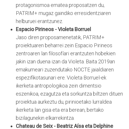
protagonismoa ematea proposatzen du,
PATRIM+ mugaz gaindiko erresidentziaren
helburuei erantzunez.
Espacio Pirineos - Violeta Borruel
Jaso diren proposamenetatik, PATRIM+
proiektuaren beharrei zein Espacio Pirineos
zentroaren lan filosofíari erantzuten hobekien
jakin izan duena izan da Violeta. Baita 2019an
emakumeari zuzendutako NOCTE jaialdiaren
espezifikotasunari ere. Violeta Borruel-ek
ikerketa antropologikoa zein dimentsio
eszenikoa, ezagutza eta sorkuntza biltzen dituen
proiektua aurkeztu du, pirinioetako lurraldea
ikerketa lan gisa eta era berean, bertako
bizilagunekin elkarrekintza.
Chateau de Seix - Beatriz Aísa eta Delphine