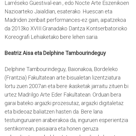
Larréseko Güestival-ean , edo Nocte Arte Eszenikoen
Nazioarteko Jaialdian, esaterako. Huescan eta
Madriden zenbait performances-ez gain, aipatzekoa
da 2013ko XVIII.Granadako Dantza Kontserbatorioko
Koreografi Lehiaketako bere lehen saria.
Beatriz Aisa eta Delphine Tambourindeguy
Delphine Tambourindeguy, Baionakoa, Bordeleko
(Frantzia) Fakultatean arte bisualetan lizentziatura
lortu zuen 2007an eta bere ikasketak jarraitu zituen bi
urtez Madrilgo Arte Eder Fakultatean. Orduan bera
garai bateko argazki prozesutaz, argazki digitaletaz
eta bideoaz baliatzen hasten da. Bere lana
testuinguruaren araberakoa da, inguruen esperientzia
sentikorrean, paisaiara eta honen geruza