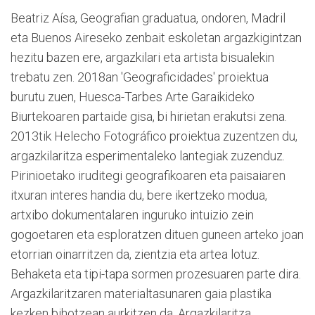
Beatriz Aísa, Geografian graduatua, ondoren, Madril
eta Buenos Aireseko zenbait eskoletan argazkigintzan
hezitu bazen ere, argazkilari eta artista bisualekin
trebatu zen. 2018an 'Geograficidades' proiektua
burutu zuen, Huesca-Tarbes Arte Garaikideko
Biurtekoaren partaide gisa, bi hirietan erakutsi zena.
2013tik Helecho Fotográfico proiektua zuzentzen du,
argazkilaritza esperimentaleko lantegiak zuzenduz.
Pirinioetako iruditegi geografikoaren eta paisaiaren
itxuran interes handia du, bere ikertzeko modua,
artxibo dokumentalaren inguruko intuizio zein
gogoetaren eta esploratzen dituen guneen arteko joan
etorrian oinarritzen da, zientzia eta artea lotuz.
Behaketa eta tipi-tapa sormen prozesuaren parte dira.
Argazkilaritzaren materialtasunaren gaia plastika
kezken bihotzean aurkitzen da. Argazkilaritza