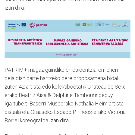
izan dira.
PATRIM+ mugaz gaindiko erresidentziaren lehen
deialdian parte hartzeko bere proposamena bidali
zuten 42 artista edo kolektiboetatik Chateau de Seix-
erako Beatriz Aisa & Delphine Tambourindeguy,
Igartubeiti Baserri Museorako Nathalia Heim artista
bisuala eta Grauseko Espaco Pirineos-erako Victoria
Borrel koreografoa izan dira.