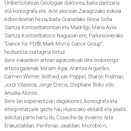
Unibertsitatean Geologian doktorea, baita dantzaria
eta koreografa ere. Arte alorrean Zaragozako eskola
ezberdinetan hezia, baita Granadako Reina Sofia
Dantza Kontserbatorioan eta Madrilgo Maria Avila
Dantza Kontserbatorio Nagusian ere, Parkinsonerako
“Dance for PD®, Mark Morris Dance Group”
hezkuntza-ziurtagiria lortuz.
Bere irakasleen artean aipatzekoak dira ondorengo
artista gailenak, Miriam Agar, Arantxa Argüelles,
Carmen Werner, Wilfried van Poppel, Sharon Fridman,
Jordi Vilaseca, Jorge Crecis, Stephane Boko edo
Anuska Alonso.
Bere lan esperientziari dagokionez, koreografa eta
interpretatzaile gazte hau Huescako ekitaldi eta jaialdi
askotan parte hartu du, Cosecha de Invierno Arte
Erakustaldian, Periferias Jaialdian, Microbío-n,