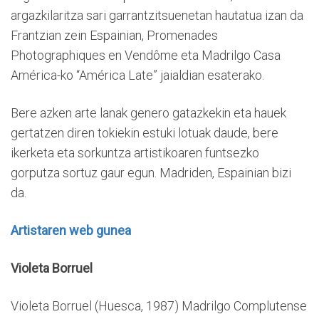
argazkilaritza sari garrantzitsuenetan hautatua izan da
Frantzian zein Espainian, Promenades
Photographiques en Vendôme eta Madrilgo Casa
América-ko “América Late” jaialdian esaterako.
Bere azken arte lanak genero gatazkekin eta hauek
gertatzen diren tokiekin estuki lotuak daude, bere
ikerketa eta sorkuntza artistikoaren funtsezko
gorputza sortuz gaur egun. Madriden, Espainian bizi
da.
Artistaren web gunea
Violeta Borruel
Violeta Borruel (Huesca, 1987) Madrilgo Complutense