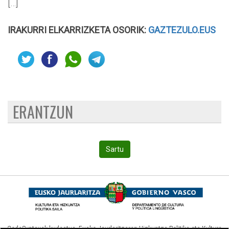
[…]
IRAKURRI ELKARRIZKETA OSORIK:
GAZTEZULO.EUS
ERANTZUN
Sartu
CodeSyntaxek kudeatua,
Eusko Jaurlaritzaren Hizkuntza Politika eta Kultura