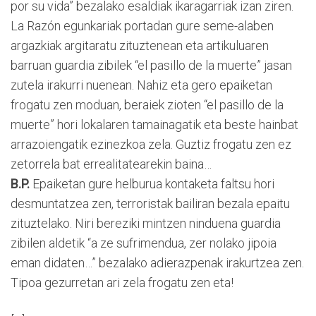
por su vida” bezalako esaldiak ikaragarriak izan ziren.
La Razón egunkariak portadan gure seme-alaben
argazkiak argitaratu zituztenean eta artikuluaren
barruan guardia zibilek “el pasillo de la muerte” jasan
zutela irakurri nuenean. Nahiz eta gero epaiketan
frogatu zen moduan, beraiek zioten “el pasillo de la
muerte” hori lokalaren tamainagatik eta beste hainbat
arrazoiengatik ezinezkoa zela. Guztiz frogatu zen ez
zetorrela bat errealitatearekin baina…
B.P.
Epaiketan gure helburua kontaketa faltsu hori
desmuntatzea zen, terroristak bailiran bezala epaitu
zituztelako. Niri bereziki mintzen ninduena guardia
zibilen aldetik “a ze sufrimendua, zer nolako jipoia
eman didaten…” bezalako adierazpenak irakurtzea zen.
Tipoa gezurretan ari zela frogatu zen eta!