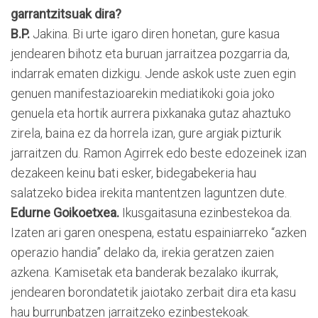
garrantzitsuak dira?
B.P.
Jakina. Bi urte igaro diren honetan, gure kasua
jendearen bihotz eta buruan jarraitzea pozgarria da,
indarrak ematen dizkigu. Jende askok uste zuen egin
genuen manifestazioarekin mediatikoki goia joko
genuela eta hortik aurrera pixkanaka gutaz ahaztuko
zirela, baina ez da horrela izan, gure argiak pizturik
jarraitzen du. Ramon Agirrek edo beste edozeinek izan
dezakeen keinu bati esker, bidegabekeria hau
salatzeko bidea irekita mantentzen laguntzen dute.
Edurne Goikoetxea.
Ikusgaitasuna ezinbestekoa da.
Izaten ari garen onespena, estatu espainiarreko “azken
operazio handia” delako da, irekia geratzen zaien
azkena. Kamisetak eta banderak bezalako ikurrak,
jendearen borondatetik jaiotako zerbait dira eta kasu
hau burrunbatzen jarraitzeko ezinbestekoak.