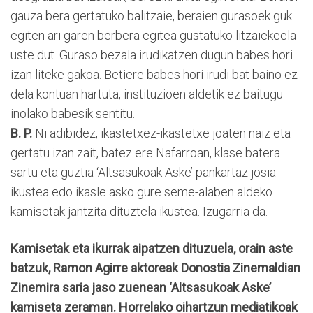
gauza bera gertatuko balitzaie, beraien gurasoek guk
egiten ari garen berbera egitea gustatuko litzaiekeela
uste dut. Guraso bezala irudikatzen dugun babes hori
izan liteke gakoa. Betiere babes hori irudi bat baino ez
dela kontuan hartuta, instituzioen aldetik ez baitugu
inolako babesik sentitu.
B. P.
Ni adibidez, ikastetxez-ikastetxe joaten naiz eta
gertatu izan zait, batez ere Nafarroan, klase batera
sartu eta guztia ‘Altsasukoak Aske’ pankartaz josia
ikustea edo ikasle asko gure seme-alaben aldeko
kamisetak jantzita dituztela ikustea. Izugarria da.
Kamisetak eta ikurrak aipatzen dituzuela, orain aste
batzuk, Ramon Agirre aktoreak Donostia Zinemaldian
Zinemira saria jaso zuenean ‘Altsasukoak Aske’
kamiseta zeraman. Horrelako oihartzun mediatikoak