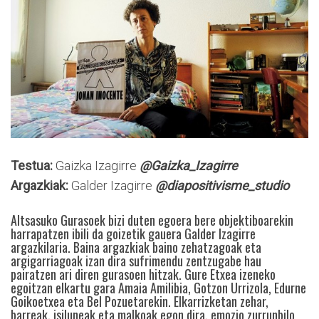
Testua:
Gaizka Izagirre
@Gaizka_Izagirre
Argazkiak:
Galder Izagirre
@diapositivisme_studio
Altsasuko Gurasoek bizi duten egoera bere objektiboarekin
harrapatzen ibili da goizetik gauera Galder Izagirre
argazkilaria. Baina argazkiak baino zehatzagoak eta
argigarriagoak izan dira sufrimendu zentzugabe hau
pairatzen ari diren gurasoen hitzak. Gure Etxea izeneko
egoitzan elkartu gara Amaia Amilibia, Gotzon Urrizola, Edurne
Goikoetxea eta Bel Pozuetarekin. Elkarrizketan zehar,
barreak, isiluneak eta malkoak egon dira, emozio zurrunbilo