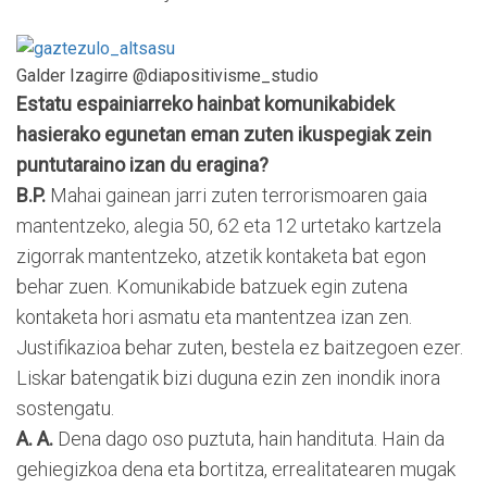
Galder Izagirre @diapositivisme_studio
Estatu espainiarreko hainbat komunikabidek
hasierako egunetan eman zuten ikuspegiak zein
puntutaraino izan du eragina?
B.P.
Mahai gainean jarri zuten terrorismoaren gaia
mantentzeko, alegia 50, 62 eta 12 urtetako kartzela
zigorrak mantentzeko, atzetik kontaketa bat egon
behar zuen. Komunikabide batzuek egin zutena
kontaketa hori asmatu eta mantentzea izan zen.
Justifikazioa behar zuten, bestela ez baitzegoen ezer.
Liskar batengatik bizi duguna ezin zen inondik inora
sostengatu.
A. A.
Dena dago oso puztuta, hain handituta. Hain da
gehiegizkoa dena eta bortitza, errealitatearen mugak