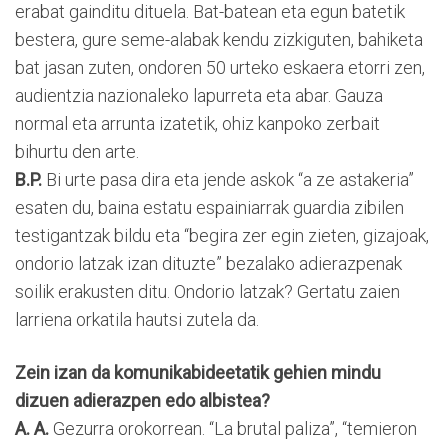
erabat gainditu dituela. Bat-batean eta egun batetik
bestera, gure seme-alabak kendu zizkiguten, bahiketa
bat jasan zuten, ondoren 50 urteko eskaera etorri zen,
audientzia nazionaleko lapurreta eta abar. Gauza
normal eta arrunta izatetik, ohiz kanpoko zerbait
bihurtu den arte.
B.P.
Bi urte pasa dira eta jende askok “a ze astakeria”
esaten du, baina estatu espainiarrak guardia zibilen
testigantzak bildu eta “begira zer egin zieten, gizajoak,
ondorio latzak izan dituzte” bezalako adierazpenak
soilik erakusten ditu. Ondorio latzak? Gertatu zaien
larriena orkatila hautsi zutela da.
Zein izan da komunikabideetatik gehien mindu
dizuen adierazpen edo albistea?
A. A.
Gezurra orokorrean. “La brutal paliza”, “temieron