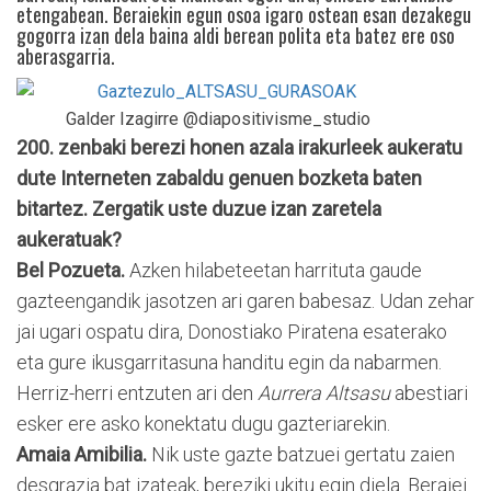
etengabean. Beraiekin egun osoa igaro ostean esan dezakegu
gogorra izan dela baina aldi berean polita eta batez ere oso
aberasgarria.
Galder Izagirre @diapositivisme_studio
200. zenbaki berezi honen azala irakurleek aukeratu
dute Interneten zabaldu genuen bozketa baten
bitartez. Zergatik uste duzue izan zaretela
aukeratuak?
Bel Pozueta.
Azken hilabeteetan harrituta gaude
gazteengandik jasotzen ari garen babesaz. Udan zehar
jai ugari ospatu dira, Donostiako Piratena esaterako
eta gure ikusgarritasuna handitu egin da nabarmen.
Herriz-herri entzuten ari den
Aurrera Altsasu
abestiari
esker ere asko konektatu dugu gazteriarekin.
Amaia Amibilia.
Nik uste gazte batzuei gertatu zaien
desgrazia bat izateak, bereziki ukitu egin diela. Beraiei