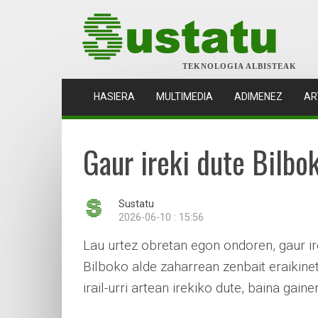
TEKNOLOGIA ALBISTEAK
(CURRENT)
HASIERA
MULTIMEDIA
ADIMENEZ
AR
Gaur ireki dute Bilb
Sustatu
2026-06-10 : 15:56
Lau urtez obretan egon ondoren, gaur ir
Bilboko alde zaharrean zenbait eraikine
irail-urri artean irekiko dute, baina gai