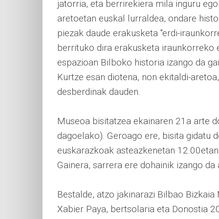
jatorria, eta berrirekiera mila inguru eg
aretoetan euskal lurraldea, ondare histo
piezak daude erakusketa "erdi-iraunkorre
berrituko dira erakusketa iraunkorrek
espazioan Bilboko historia izango da gai
Kurtze esan diotena, non ekitaldi-aretoa,
desberdinak dauden.
Museoa bisitatzea ekainaren 21a arte doh
dagoelako). Geroago ere, bisita gidatu 
euskarazkoak asteazkenetan 12.00etan e
Gainera, sarrera ere dohainik izango da
Bestalde, atzo jakinarazi Bilbao Bizkai
Xabier Paya, bertsolaria eta Donostia 2