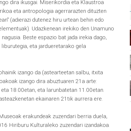
ongo dira ikusgai. Miserikordia eta Klaustroa
rikoa eta antropologia agerrarazten dituzten
an" (adierazi dutenez hiru urtean behin edo
o elementuak). Udazkenean irekiko den Unamuno
 nagusia. Beste espazio bat jada irekia dago,
 liburutegia, eta jardueretarako gela
ainik izango da (astearteetan salbu, itxita
doakoak izango dira abuztuaren 21a arte:
ta 18.00etan, eta larunbatetan 11.00etan.
 asteazkenetan ekainaren 21tik aurrera ere.
a Museoak erakundeak zuzendari berria duela,
016 Hiriburu Kulturaleko zuzendari izandakoa.