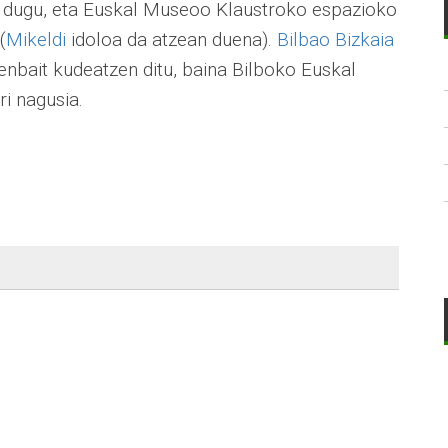
 dugu, eta Euskal Museoo Klaustroko espazioko
(
Mikeldi
idoloa da atzean duena).
Bilbao Bizkaia
enbait kudeatzen ditu, baina Bilboko Euskal
i nagusia.