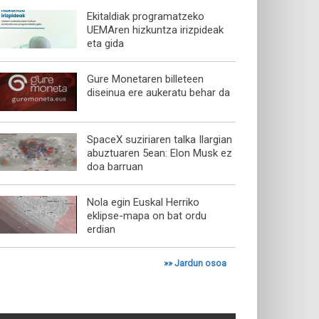
Ekitaldiak programatzeko
UEMAren hizkuntza irizpideak
eta gida
Gure Monetaren billeteen
diseinua ere aukeratu behar da
SpaceX suziriaren talka Ilargian
abuztuaren 5ean: Elon Musk ez
doa barruan
Nola egin Euskal Herriko
eklipse-mapa on bat ordu
erdian
»»
Jardun osoa