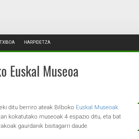
TXIBOA
HARPIDETZA
oko Euskal Museoa
eki ditu berriro ateak Bilboko
Euskal Museoak
.
tan kokatutako museoak 4 espazio ditu, eta bat
nerakoak gaurdanik bisitagarri daude.