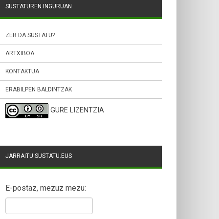
SUSTATUREN INGURUAN
ZER DA SUSTATU?
ARTXIBOA
KONTAKTUA
ERABILPEN BALDINTZAK
GURE LIZENTZIA
JARRAITU SUSTATU.EUS
E-postaz, mezuz mezu: