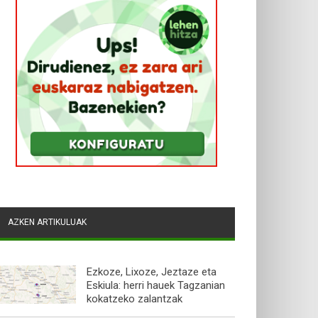
AZKEN ARTIKULUAK
Ezkoze, Lixoze, Jeztaze eta
Eskiula: herri hauek Tagzanian
kokatzeko zalantzak