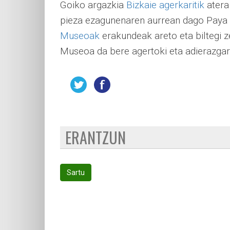
Goiko argazkia
Bizkaie agerkaritik
atera
pieza ezagunenaren aurrean dago Paya 
Museoak
erakundeak areto eta biltegi z
Museoa da bere agertoki eta adierazgarr
ERANTZUN
Sartu