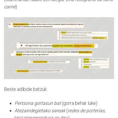
carné
)
Beste adibide batzuk:
Pertsona gortasun bat
(gorra behar luke)
Atezaindegietako sareak
(
redes de porterías,
kirol ekipamenduaz ari dira)