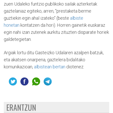
zuen Udaleko funtzio publikoko sailak azterketak
gaztelaniaz egiteko, arren, "prestaketa berme
guztiekin egin ahal izateko" (beste
albiste
honetan
kontatzen da hori). Horren gainetik euskaraz
egin nahi izan zutenek aurkitu zituzten disparate horiek
galdetegietan.
Argiak lortu ditu Gasteizko Udalaren azalpen batzuk,
eta akatsen onarpena, gaztelera bidalitako
komunikazioan,
albistean bertan
diotenez.
ERANTZUN