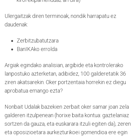
Ulergaitzak diren terminoak, nondik harrapatu ez
daudenak:
Zerbitzubatutzara
BanIKAko errolda
Argiak egindako analisian, argibide eta kontrolerako
lanpostuko azterketan, adibidez, 100 galderetatik 36
ziren akatsarekin. Oker portzentaia horrekin ez diegu
aprobatua emango ezta?
Nonbait Udalak bazekien zerbait oker samar joan zela
galderen itzulpenean (horixe baita kontua: gaztelaniaz
sortzen da gauza, eta euskarara itzuli egiten da), zeren
eta oposizioetara aurkezturikoei gomendioa ere egin