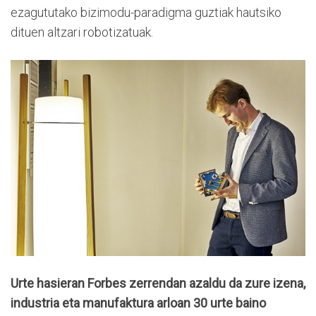
ezagututako bizimodu-paradigma guztiak hautsiko
dituen altzari robotizatuak.
Urte hasieran Forbes zerrendan azaldu da zure izena,
industria eta manufaktura arloan 30 urte baino