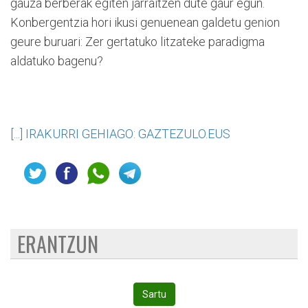
gauza berberak egiten jarraitzen dute gaur egun.
Konbergentzia hori ikusi genuenean galdetu genion
geure buruari: Zer gertatuko litzateke paradigma
aldatuko bagenu?
[...] IRAKURRI GEHIAGO: GAZTEZULO.EUS
ERANTZUN
Sartu