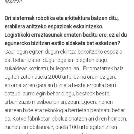
askotan.
Ori sistemak robotika eta arkitektura batzen ditu,
erabilera anitzeko espazioak eskaintzeko.
Logistikoki erraztasunak ematen baditu ere, ez al du
eguneroko bizitzan estilo aldaketa bat eskatzen?
Gaur egun egiten dugun ekintza bakoitzeko espazio
bat behar izaten dugu: logelan lo egiten dugu,
sukaldean kozinatu, bulegoan lan... Erromatarrek hala
egiten zuten duela 2.000 urte, baina orain ez gara
erromatarren garaian bizi eta beste erronka berri
batzuei aurre egin behar diegu, besteak beste,
urbanizazio masiboaren arazoari. Egoera honen
aurrean bide eta teknologia berrietan pentsatu behar
da. Kotxe fabriketan eboluzionatzen ari diren heinean,
mundu inmobiliarioan, duela 100 urte egiten ziren