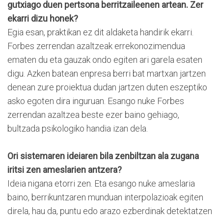
gutxiago duen pertsona berritzaileenen artean. Zer
ekarri dizu honek?
Egia esan, praktikan ez dit aldaketa handirik ekarri.
Forbes zerrendan azaltzeak errekonozimendua
ematen du eta gauzak ondo egiten ari garela esaten
digu. Azken batean enpresa berri bat martxan jartzen
denean zure proiektua dudan jartzen duten eszeptiko
asko egoten dira inguruan. Esango nuke Forbes
zerrendan azaltzea beste ezer baino gehiago,
bultzada psikologiko handia izan dela.
Ori sistemaren ideiaren bila zenbiltzan ala zugana
iritsi zen ameslarien antzera?
Ideia nigana etorri zen. Eta esango nuke ameslaria
baino, berrikuntzaren munduan interpolazioak egiten
direla, hau da, puntu edo arazo ezberdinak detektatzen