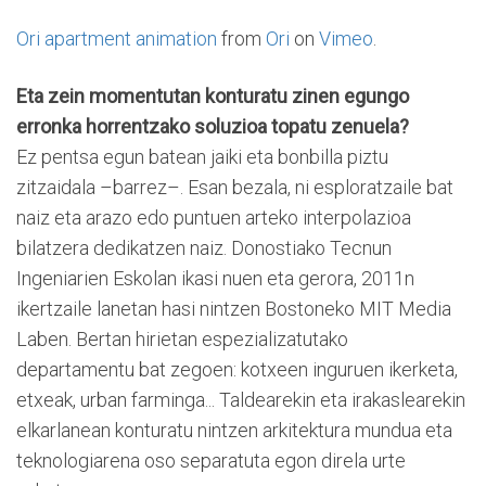
Ori apartment animation
from
Ori
on
Vimeo
.
Eta zein momentutan konturatu zinen egungo
erronka horrentzako soluzioa topatu zenuela?
Ez pentsa egun batean jaiki eta bonbilla piztu
zitzaidala –barrez–. Esan bezala, ni esploratzaile bat
naiz eta arazo edo puntuen arteko interpolazioa
bilatzera dedikatzen naiz. Donostiako Tecnun
Ingeniarien Eskolan ikasi nuen eta gerora, 2011n
ikertzaile lanetan hasi nintzen Bostoneko MIT Media
Laben. Bertan hirietan espezializatutako
departamentu bat zegoen: kotxeen inguruen ikerketa,
etxeak, urban farminga... Taldearekin eta irakaslearekin
elkarlanean konturatu nintzen arkitektura mundua eta
teknologiarena oso separatuta egon direla urte