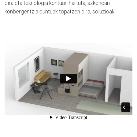
dira eta teknologia kontuan hartuta, azkenean
konbergentzia puntuak topatzen dira, soluzioak.