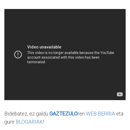
Bidebatez, ez galdu
GAZTEZULO
ren
WEB BERRIA
eta
gure
BLOGARIAK
!