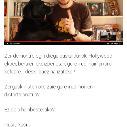
Zer demontre egin diegu euskaldunok, Hollywood-
ekoei, beraien ekoizpenetan, gure irudi hain arraro,
xelebre… deskribaezina izateko?
Zergatik iristen ote zaie gure irudi horren
distortsionatua?
Ez dela hainbesterako?
Ikusi , ikusi…