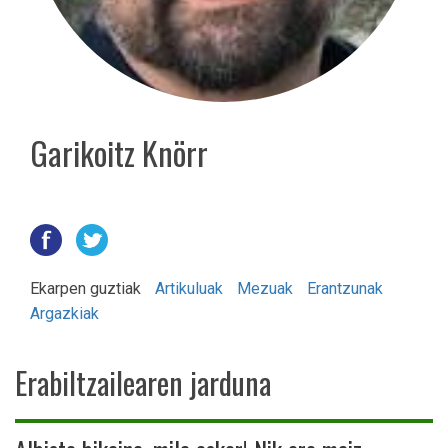
Garikoitz Knörr
Ekarpen guztiak
Artikuluak
Mezuak
Erantzunak
Argazkiak
Erabiltzailearen jarduna