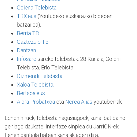
Goiena Telebista.
TBX.eus
(Youtubeko euskarazko bideoen
batzailea).
Berria TB.
Gaztezulo TB.
Dantzan.
Infosare
sareko telebistak: 28 Kanala, Goierri
Telebista, Erlo Telebista.
Oizmendi Telebista.
Xaloa Telebista.
Bertsoa.eus.
Aiora Probatxoa
eta
Nerea Alias
youtuberrak.
Lehen hiruek, telebista nagusiagoek, kanal bat baino
gehiago daukate. Interfaze sinplea du JarriON-ek.
Lehen pantaila batean kanalak ageri dira,