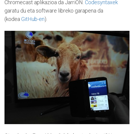
Chromecast aplikazioa da JarriON.
Codesyntaxek
garatu du eta software libreko garapena da
(kodea
GitHub-en
).