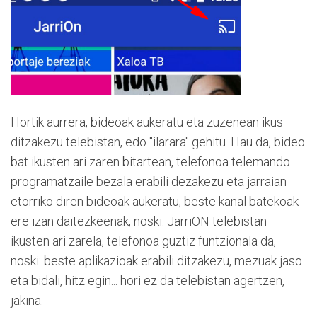
Hortik aurrera, bideoak aukeratu eta zuzenean ikus
ditzakezu telebistan, edo "ilarara" gehitu. Hau da, bideo
bat ikusten ari zaren bitartean, telefonoa telemando
programatzaile bezala erabili dezakezu eta jarraian
etorriko diren bideoak aukeratu, beste kanal batekoak
ere izan daitezkeenak, noski. JarriON telebistan
ikusten ari zarela, telefonoa guztiz funtzionala da,
noski: beste aplikazioak erabili ditzakezu, mezuak jaso
eta bidali, hitz egin... hori ez da telebistan agertzen,
jakina.