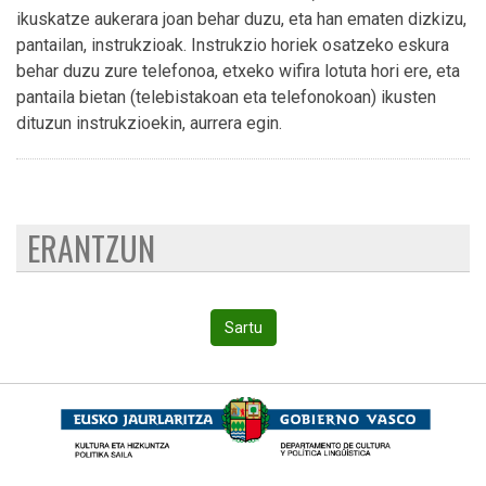
ikuskatze aukerara joan behar duzu, eta han ematen dizkizu,
pantailan, instrukzioak. Instrukzio horiek osatzeko eskura
behar duzu zure telefonoa, etxeko wifira lotuta hori ere, eta
pantaila bietan (telebistakoan eta telefonokoan) ikusten
dituzun instrukzioekin, aurrera egin.
ERANTZUN
Sartu