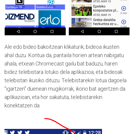
Ale edo bideo bakoitzean klikaturik, bideoa ikusten
ahal duzu. Kontua da, pantaila horien artean nabigatu
ahala, etxean Chromecast gailu bat baduzu, haren
bidez telebistara lotuko dela aplikazioa, eta bideoak
telebistan ikusiko dituzu. Telebistarekin lotua dagoela
"igartzen" duenean mugikorrak, ikono bat agertzen da
aplikazioan, eta hor sakatuta, telebistarekin
konektatzen da: