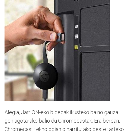
Alegia, JarriON-eko bideoak ikusteko baino gauza
gehiagotarako balio du Chromecastak. Era berean,
Chromecast teknologian oinarritutako beste tarteko