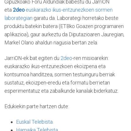
Gipuzkoako Foru Aldundiak babestu du JarriON
eta
2deo
euskarazko ikus-entzunezkoen sormen
laborategian
garatu da. Laborategi horretako beste
produktu batekin batera (ETBko Goazen programaren
aplikazioa), gaur aurkeztu da Diputazioaren Jauregian,
Markel Olano ahaldun nagusia bertan zela.
JarriON-ek bat egiten du
2deo
-ren misioarekin:
euskarazko ikus-entzunezkoen ekoizpena eta
kontsumoa handitzea, sormen testuinguru berriak
sustatuz, ekoizpen-eredu eta formatu berrietan
esperimentatuz eta zabalkunde kanalak biderkatuz.
Edukiekin parte hartzen dute:
Euskal Telebista.
Hamaika Telebista.