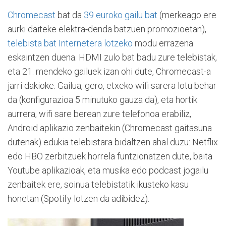
Chromecast
bat da
39 euroko gailu bat
(merkeago ere
aurki daiteke elektra-denda batzuen promozioetan),
telebista bat Internetera lotzeko
modu errazena
eskaintzen duena. HDMI zulo bat badu zure telebistak,
eta 21. mendeko gailuek izan ohi dute, Chromecast-a
jarri dakioke. Gailua, gero, etxeko wifi sarera lotu behar
da (konfigurazioa 5 minutuko gauza da), eta hortik
aurrera, wifi sare berean zure telefonoa erabiliz,
Android aplikazio zenbaitekin (Chromecast gaitasuna
dutenak) edukia telebistara bidaltzen ahal duzu: Netflix
edo HBO zerbitzuek horrela funtzionatzen dute, baita
Youtube aplikazioak, eta musika edo podcast jogailu
zenbaitek ere, soinua telebistatik ikusteko kasu
honetan (Spotify lotzen da adibidez).