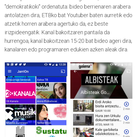
"demokratikoki" ordenatuta: bideo berrienaren arabera
antolatzen dira, ETBko bat Youtuber baten aurretik edo
atzetik horren arabera agertuko da, ez beste
irizpideengatik. Kanal bakoitzaren pantaila da
hurrengoa, kanal bakoitzean 15-20 bat bideo ageri dira,
kanalaren edo programaren edukien azken aleak dira.