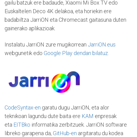
gailu batzuk ere badaude, Xiaomi Mi Box TV edo
Euskaltelen Deco 4K delakoa, eta horiekin ere
badabiltza JarriON eta Chromecast gaitasuna duten
gainerako aplikazioak.
Instalatu JarriON zure mugikorrean
JarriON.eus
webgunetik edo
Google Play dendan bilatuz.
CodeSyntax-en
garatu dugu JarriON, eta alor
teknikoan lagundu dute baita ere
KAM
enpresak
eta
EITBko
informatika zerbitzuek. JarriON software
libreko garapena da,
GitHub-en
argitaratu du kodea