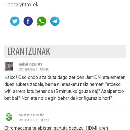
CodeSyntax-ek.
ERANTZUNAK
mikel irizar
#1
2018-03-21 : 09:46
Kaixo! Oso ondo azalduta dago zer den JarriON, eta ematen
duen aukera zabala, baina ni ataskatu naiz hemen: "etxeko
wifi sarera lotu behar da (5 minutuko gauza da)" Azalpentxo
bat bai? Non eta nola egin behar da konfigurazio hori?
Sustatu.eus
#2
2018-03-21 : 10:21
Chromecasta telebistan sartuta baduzu, HDMI-aren