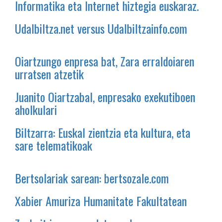
Informatika eta Internet hiztegia euskaraz.
Udalbiltza.net versus Udalbiltzainfo.com
Oiartzungo enpresa bat, Zara erraldoiaren
urratsen atzetik
Juanito Oiartzabal, enpresako exekutiboen
aholkulari
Biltzarra: Euskal zientzia eta kultura, eta
sare telematikoak
Bertsolariak sarean: bertsozale.com
Xabier Amuriza Humanitate Fakultatean