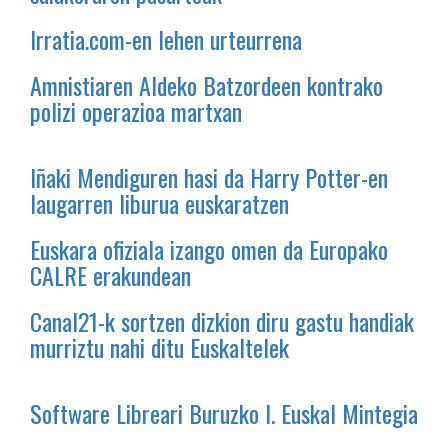
Irratia.com-en lehen urteurrena
Amnistiaren Aldeko Batzordeen kontrako
polizi operazioa martxan
Iñaki Mendiguren hasi da Harry Potter-en
laugarren liburua euskaratzen
Euskara ofiziala izango omen da Europako
CALRE erakundean
Canal21-k sortzen dizkion diru gastu handiak
murriztu nahi ditu Euskaltelek
Software Libreari Buruzko I. Euskal Mintegia