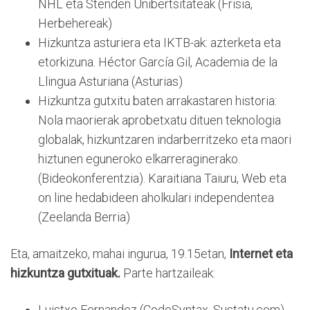
NHL eta Stenden Unibertsitateak (Frisia,
Herbehereak)
Hizkuntza asturiera eta IKTB-ak: azterketa eta
etorkizuna. Héctor García Gil, Academia de la
Llingua Asturiana (Asturias)
Hizkuntza gutxitu baten arrakastaren historia:
Nola maorierak aprobetxatu dituen teknologia
globalak, hizkuntzaren indarberritzeko eta maori
hiztunen eguneroko elkarreraginerako.
(Bideokonferentzia). Karaitiana Taiuru, Web eta
on line hedabideen aholkulari independentea
(Zeelanda Berria)
Eta, amaitzeko, mahai ingurua, 19.15etan,
Internet eta
hizkuntza gutxituak.
Parte hartzaileak:
Luistxo Fernandez (CodeSyntax, Sustatu.com)