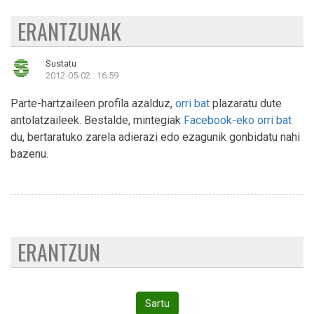
ERANTZUNAK
Sustatu
2012-05-02 : 16:59
Parte-hartzaileen profila azalduz,
orri bat
plazaratu dute
antolatzaileek. Bestalde, mintegiak
Facebook-eko orri bat
du, bertaratuko zarela adierazi edo ezagunik gonbidatu nahi
bazenu.
ERANTZUN
Sartu