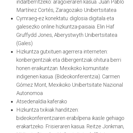
indarberritzeko: aragoieraren kasua. Juan Pablo
Martínez Cortés, Zaragozako Unibertsitatea
Cymraeg-ez konektatu: diglosia digitala eta
galesezko online hizkuntza-paisaia. Elin Haf
Gruffydd Jones, Aberystwyth Unibertsitatea
(Gales)
Hizkuntza gutxituen agerrera interneten:
konbergentziak eta dibergentziak ohitura berri
honen eraikuntzan. Mexikoko komunitate
indigenen kasua. (Bideokonferentzia). Carmen
Gómez Mont, Mexikoko Unibertsitate Nazional
Autonomoa
Atsedenaldia kaferako
Hizkuntza txikiak handitzen:
bideokonferentziaren erabilpena ikasle gehiago
erakartzeko. Frisieraren kasua. Reitze Jonkman,