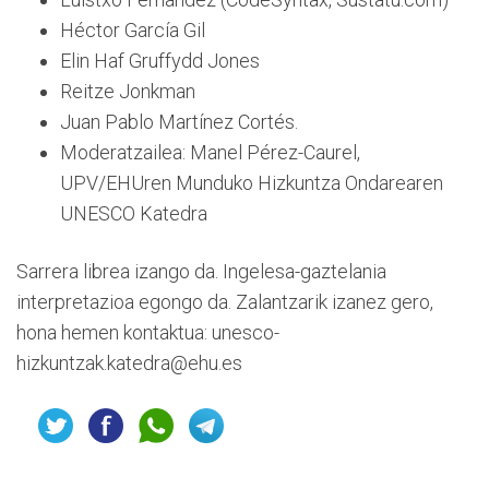
Héctor García Gil
Elin Haf Gruffydd Jones
Reitze Jonkman
Juan Pablo Martínez Cortés.
Moderatzailea: Manel Pérez-Caurel,
UPV/EHUren Munduko Hizkuntza Ondarearen
UNESCO Katedra
Sarrera librea izango da. Ingelesa-gaztelania
interpretazioa egongo da. Zalantzarik izanez gero,
hona hemen kontaktua: unesco-
hizkuntzak.katedra@ehu.es