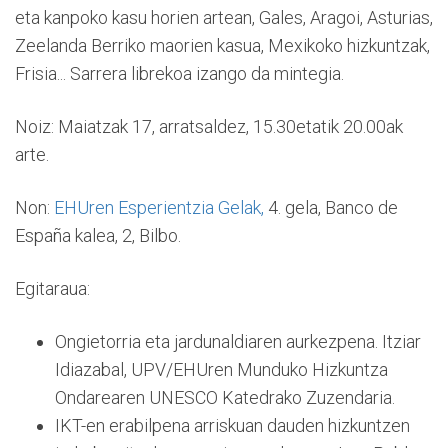
eta kanpoko kasu horien artean, Gales, Aragoi, Asturias,
Zeelanda Berriko maorien kasua, Mexikoko hizkuntzak,
Frisia... Sarrera librekoa izango da mintegia.
Noiz: Maiatzak 17, arratsaldez, 15.30etatik 20.00ak
arte.
Non:
EHUren Esperientzia Gelak,
4. gela, Banco de
España kalea, 2, Bilbo.
Egitaraua:
Ongietorria eta jardunaldiaren aurkezpena. Itziar
Idiazabal, UPV/EHUren Munduko Hizkuntza
Ondarearen UNESCO Katedrako Zuzendaria.
IKT-en erabilpena arriskuan dauden hizkuntzen