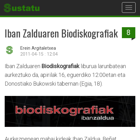
Toggl
navig
Iban Zalduaren Biodiskografiak
8
Erein Argitaletxea
2011-04-15 : 12:04
Iban Zalduaren
Biodiskografiak
liburua larunbatean
aurkeztuko da, apirilak 16, eguerdiko 12:00etan eta
Donostiako Bukowski tabernan (Egia, 18).
Aurkezpenean mahai kideak Iban Zaldua, Beñat