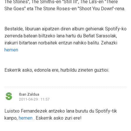
The Stones", The Smiths-en "Still Ill", The La's-en "There
She Goes" eta The Stone Roses-en "Shoot You Down"-rena.
Bestalde, liburuan aipatzen diren album gehienak Spotify-ko
zerrenda batean biltzeko lana hartu du Beñat Sarasolak,
irakurri bitartean norbaitek entzun nahiko balitu. Zehazki
hemen
Eskerrik asko, edonola ere, hurbildu zineten guztioi.
Iban Zaldua
2011-04-29 : 11:57
Luistxo Fernandezek antzeko lana burutu du Spotify-tik
kanpo,
hemen
. Eskerrik asko zuri ere!