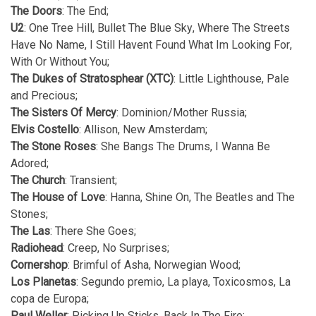
The Doors
: The End;
U2
: One Tree Hill, Bullet The Blue Sky, Where The Streets
Have No Name, I Still Havent Found What Im Looking For,
With Or Without You;
The Dukes of Stratosphear (XTC)
: Little Lighthouse, Pale
and Precious;
The Sisters Of Mercy
: Dominion/Mother Russia;
Elvis Costello
: Allison, New Amsterdam;
The Stone Roses
: She Bangs The Drums, I Wanna Be
Adored;
The Church
: Transient;
The House of Love
: Hanna, Shine On, The Beatles and The
Stones;
The La
s
: There She Goes;
Radiohead
: Creep, No Surprises;
Cornershop
: Brimful of Asha, Norwegian Wood;
Los Planetas
: Segundo premio, La playa, Toxicosmos, La
copa de Europa;
Paul Weller
: Picking Up Sticks, Back In The Fire;