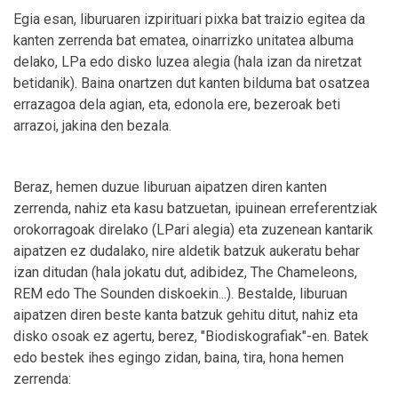
Egia esan, liburuaren izpirituari pixka bat traizio egitea da
kanten zerrenda bat ematea, oinarrizko unitatea albuma
delako, LPa edo disko luzea alegia (hala izan da niretzat
betidanik). Baina onartzen dut kanten bilduma bat osatzea
errazagoa dela agian, eta, edonola ere, bezeroak beti
arrazoi, jakina den bezala.
Beraz, hemen duzue liburuan aipatzen diren kanten
zerrenda, nahiz eta kasu batzuetan, ipuinean erreferentziak
orokorragoak direlako (LPari alegia) eta zuzenean kantarik
aipatzen ez dudalako, nire aldetik batzuk aukeratu behar
izan ditudan (hala jokatu dut, adibidez, The Chameleons,
REM edo The Sounden diskoekin...). Bestalde, liburuan
aipatzen diren beste kanta batzuk gehitu ditut, nahiz eta
disko osoak ez agertu, berez, "Biodiskografiak"-en. Batek
edo bestek ihes egingo zidan, baina, tira, hona hemen
zerrenda: