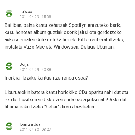
Luistxo
2011-04-29 : 15:38
Bai Iban, baina kantu zehatzak Spotifyn entzuteko barik,
kasu honetan album guztiak osorik jaitsi eta gordetzeko
aukera ematen dute esteka horiek. BitTorrent erabiltzeko,
instalatu Vuze Mac eta Windowsen, Deluge Ubuntun.
Borja
2011-04-29 : 20:38
Inork jar lezake kantuen zerrenda osoa?
Liburuarekin batera kantu horiekiko CDa oparitu nahi dut eta
ez dut Lusitxoren disko zerrenda osoa jaitsi nahi! Aski dut
liburua irakurtzeko "behar" diren abestiekin...
Iban Zaldua
2011-04-30 : 03:27