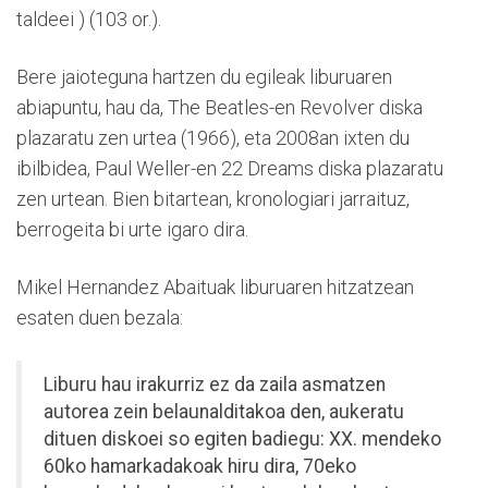
taldeei ) (103 or.).
Bere jaioteguna hartzen du egileak liburuaren
abiapuntu, hau da, The Beatles-en Revolver diska
plazaratu zen urtea (1966), eta 2008an ixten du
ibilbidea, Paul Weller-en 22 Dreams diska plazaratu
zen urtean. Bien bitartean, kronologiari jarraituz,
berrogeita bi urte igaro dira.
Mikel Hernandez Abaituak liburuaren hitzatzean
esaten duen bezala:
Liburu hau irakurriz ez da zaila asmatzen
autorea zein belaunalditakoa den, aukeratu
dituen diskoei so egiten badiegu: XX. mendeko
60ko hamarkadakoak hiru dira, 70eko