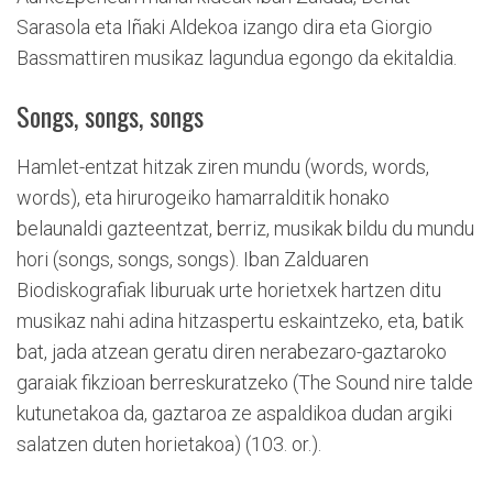
Sarasola eta Iñaki Aldekoa izango dira eta Giorgio
Bassmattiren musikaz lagundua egongo da ekitaldia.
Songs, songs, songs
Hamlet-entzat hitzak ziren mundu (words, words,
words), eta hirurogeiko hamarralditik honako
belaunaldi gazteentzat, berriz, musikak bildu du mundu
hori (songs, songs, songs). Iban Zalduaren
Biodiskografiak liburuak urte horietxek hartzen ditu
musikaz nahi adina hitzaspertu eskaintzeko, eta, batik
bat, jada atzean geratu diren nerabezaro-gaztaroko
garaiak fikzioan berreskuratzeko (The Sound nire talde
kutunetakoa da, gaztaroa ze aspaldikoa dudan argiki
salatzen duten horietakoa) (103. or.).