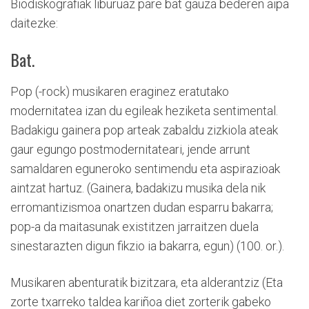
Biodiskografiak liburuaz pare bat gauza bederen aipa
daitezke:
Bat.
Pop (-rock) musikaren eraginez eratutako
modernitatea izan du egileak heziketa sentimental.
Badakigu gainera pop arteak zabaldu zizkiola ateak
gaur egungo postmodernitateari, jende arrunt
samaldaren eguneroko sentimendu eta aspirazioak
aintzat hartuz. (Gainera, badakizu musika dela nik
erromantizismoa onartzen dudan esparru bakarra;
pop-a da maitasunak existitzen jarraitzen duela
sinestarazten digun fikzio ia bakarra, egun) (100. or.).
Musikaren abenturatik bizitzara, eta alderantziz (Eta
zorte txarreko taldea kariñoa diet zorterik gabeko