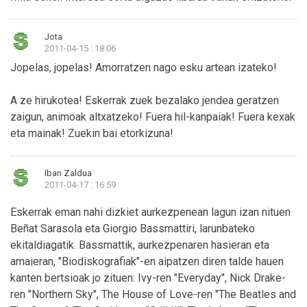
Jota
2011-04-15 : 18:06
Jopelas, jopelas! Amorratzen nago esku artean izateko!
A ze hirukotea! Eskerrak zuek bezalako jendea geratzen
zaigun, animoak altxatzeko! Fuera hil-kanpaiak! Fuera kexak
eta mainak! Zuekin bai etorkizuna!
Iban Zaldua
2011-04-17 : 16:59
Eskerrak eman nahi dizkiet aurkezpenean lagun izan nituen
Beñat Sarasola eta Giorgio Bassmattiri, larunbateko
ekitaldiagatik. Bassmattik, aurkezpenaren hasieran eta
amaieran, "Biodiskografiak"-en aipatzen diren talde hauen
kanten bertsioak jo zituen: Ivy-ren "Everyday", Nick Drake-
ren "Northern Sky", The House of Love-ren "The Beatles and