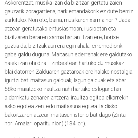
Askorentzat, musika izan da bizitzan gertatu zaien
gauzarik zoragarriena, hark emandakorik ez dute berriz
aurkituko. Non ote, baina, musikaren xarma hori? Jada
atzean geratutako entusiasmoan, ilusioetan eta
bizitzaren beraren xarma hartan.. Izan ere, horixe
guztia da, bizitzak aurrera egin ahala, erremediorik
gabe galdu duguna. Maitasun ederrenak ere galdutako
haiek izan ohi dira. Ezinbestean hartuko du musikaz
blai datorren Zalduaren gaztaroak ere halako nostalgia
igurtzi bat: maitasun galduak, lagun galduak eta abar.
68ko maiatzeko iraultza-nahi hartako esloganetan
aldarrikatu zenaren antzera, iraultza egitea elkarrekin
asko egotea zen, edo maitasuna egitea. Ia disko
bakoitzaren atzean maitasun istorio bat dago (Zinta
hori Amaiari oparitu nion) (134. or.).