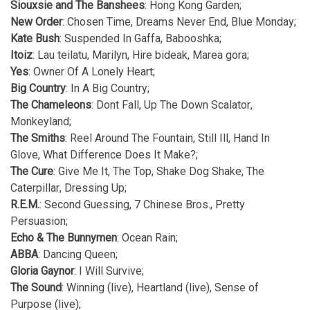
Siouxsie and The Banshees
: Hong Kong Garden;
New Order
: Chosen Time, Dreams Never End, Blue Monday;
Kate Bush
: Suspended In Gaffa, Babooshka;
Itoiz
: Lau teilatu, Marilyn, Hire bideak, Marea gora;
Yes
: Owner Of A Lonely Heart;
Big Country
: In A Big Country;
The Chameleons
: Dont Fall, Up The Down Scalator,
Monkeyland;
The Smiths
: Reel Around The Fountain, Still Ill, Hand In
Glove, What Difference Does It Make?;
The Cure
: Give Me It, The Top, Shake Dog Shake, The
Caterpillar, Dressing Up;
R.E.M.
: Second Guessing, 7 Chinese Bros., Pretty
Persuasion;
Echo & The Bunnymen
: Ocean Rain;
ABBA
: Dancing Queen;
Gloria Gaynor
: I Will Survive;
The Sound
: Winning (live), Heartland (live), Sense of
Purpose (live);