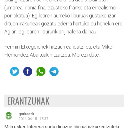
(umorea, ironia fina, ezusteko franko eta errealismo
porrokatua). Egilearen aurreko liburuak gustuko izan
dituen irakurleak gozatu ederra hartuko du honekin ere.
Agian, egilearen libururik orijinalena da hau.
Fermin Etxegoienek hitzaurrea idatzi du, eta Mikel
Hernandez Abaituak hitzatzea. Merezi dute.
ERANTZUNAK
gorkaazk
2011-04-15 : 15:37
Mila esker. Interesa sortu diguzue liburua irakur/entzuteko.