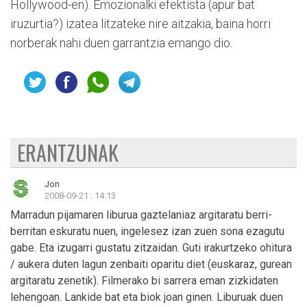
Hollywood-en). Emozionalki efektista (apur bat
iruzurtia?) izatea litzateke nire aitzakia, baina horri
norberak nahi duen garrantzia emango dio.
ERANTZUNAK
Jon
2008-09-21 : 14:13
Marradun pijamaren liburua gaztelaniaz argitaratu berri-
berritan eskuratu nuen, ingelesez izan zuen sona ezagutu
gabe. Eta izugarri gustatu zitzaidan. Guti irakurtzeko ohitura
/ aukera duten lagun zenbaiti oparitu diet (euskaraz, gurean
argitaratu zenetik). Filmerako bi sarrera eman zizkidaten
lehengoan. Lankide bat eta biok joan ginen. Liburuak duen