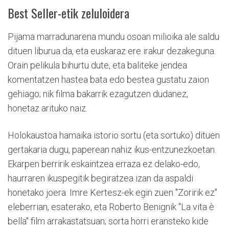
Best Seller-etik zeluloidera
Pijama marradunarena mundu osoan milioika ale saldu
dituen liburua da, eta euskaraz ere irakur dezakeguna.
Orain pelikula bihurtu dute, eta baliteke jendea
komentatzen hastea bata edo bestea gustatu zaion
gehiago; nik filma bakarrik ezagutzen dudanez,
honetaz arituko naiz.
Holokaustoa hamaika istorio sortu (eta sortuko) dituen
gertakaria dugu, paperean nahiz ikus-entzunezkoetan.
Ekarpen berririk eskaintzea erraza ez delako-edo,
haurraren ikuspegitik begiratzea izan da aspaldi
honetako joera: Imre Kertesz-ek egin zuen "Zoririk ez"
eleberrian, esaterako, eta Roberto Benignik "La vita è
bella" film arrakastatsuan; sorta horri eransteko kide