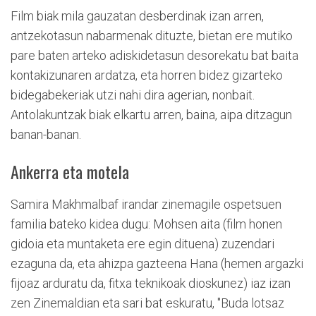
Film biak mila gauzatan desberdinak izan arren,
antzekotasun nabarmenak dituzte, bietan ere mutiko
pare baten arteko adiskidetasun desorekatu bat baita
kontakizunaren ardatza, eta horren bidez gizarteko
bidegabekeriak utzi nahi dira agerian, nonbait.
Antolakuntzak biak elkartu arren, baina, aipa ditzagun
banan-banan.
Ankerra eta motela
Samira Makhmalbaf irandar zinemagile ospetsuen
familia bateko kidea dugu: Mohsen aita (film honen
gidoia eta muntaketa ere egin dituena) zuzendari
ezaguna da, eta ahizpa gazteena Hana (hemen argazki
fijoaz arduratu da, fitxa teknikoak dioskunez) iaz izan
zen Zinemaldian eta sari bat eskuratu, "Buda lotsaz