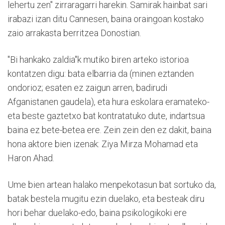
lehertu zen" zirraragarri harekin. Samirak hainbat sari
irabazi izan ditu Cannesen, baina oraingoan kostako
zaio arrakasta berritzea Donostian.
"Bi hankako zaldia"k mutiko biren arteko istorioa
kontatzen digu: bata elbarria da (minen eztanden
ondorioz; esaten ez zaigun arren, badirudi
Afganistanen gaudela), eta hura eskolara eramateko-
eta beste gaztetxo bat kontratatuko dute, indartsua
baina ez bete-betea ere. Zein zein den ez dakit, baina
hona aktore bien izenak: Ziya Mirza Mohamad eta
Haron Ahad.
Ume bien artean halako menpekotasun bat sortuko da,
batak bestela mugitu ezin duelako, eta besteak diru
hori behar duelako-edo, baina psikologikoki ere