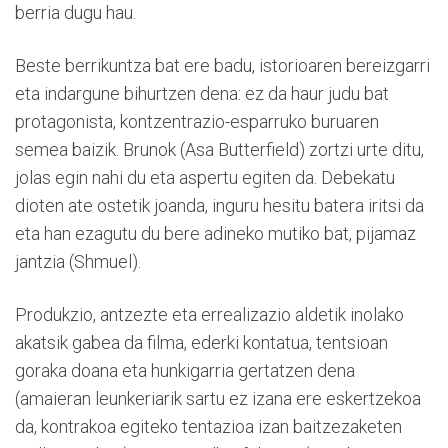
berria dugu hau.
Beste berrikuntza bat ere badu, istorioaren bereizgarri
eta indargune bihurtzen dena: ez da haur judu bat
protagonista, kontzentrazio-esparruko buruaren
semea baizik. Brunok (Asa Butterfield) zortzi urte ditu,
jolas egin nahi du eta aspertu egiten da. Debekatu
dioten ate ostetik joanda, inguru hesitu batera iritsi da
eta han ezagutu du bere adineko mutiko bat, pijamaz
jantzia (Shmuel).
Produkzio, antzezte eta errealizazio aldetik inolako
akatsik gabea da filma, ederki kontatua, tentsioan
goraka doana eta hunkigarria gertatzen dena
(amaieran leunkeriarik sartu ez izana ere eskertzekoa
da, kontrakoa egiteko tentazioa izan baitzezaketen