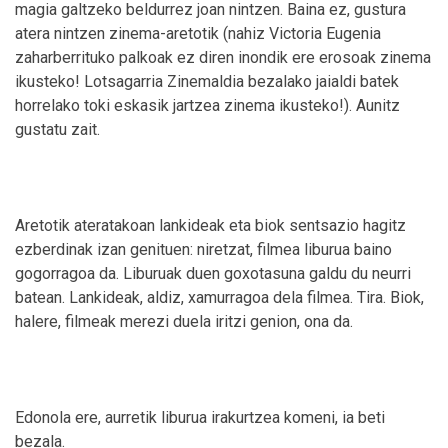
magia galtzeko beldurrez joan nintzen. Baina ez, gustura
atera nintzen zinema-aretotik (nahiz Victoria Eugenia
zaharberrituko palkoak ez diren inondik ere erosoak zinema
ikusteko! Lotsagarria Zinemaldia bezalako jaialdi batek
horrelako toki eskasik jartzea zinema ikusteko!). Aunitz
gustatu zait.
Aretotik ateratakoan lankideak eta biok sentsazio hagitz
ezberdinak izan genituen: niretzat, filmea liburua baino
gogorragoa da. Liburuak duen goxotasuna galdu du neurri
batean. Lankideak, aldiz, xamurragoa dela filmea. Tira. Biok,
halere, filmeak merezi duela iritzi genion, ona da.
Edonola ere, aurretik liburua irakurtzea komeni, ia beti
bezala.