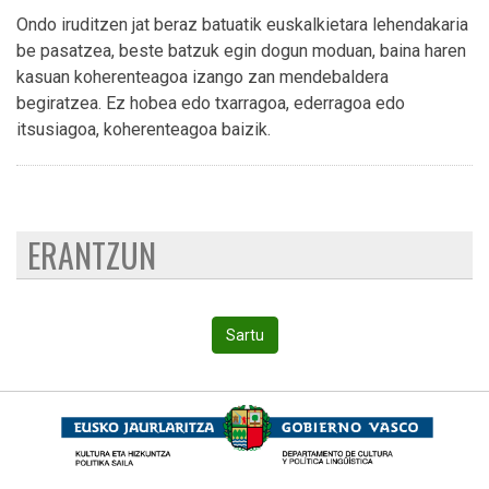
Ondo iruditzen jat beraz batuatik euskalkietara lehendakaria
be pasatzea, beste batzuk egin dogun moduan, baina haren
kasuan koherenteagoa izango zan mendebaldera
begiratzea. Ez hobea edo txarragoa, ederragoa edo
itsusiagoa, koherenteagoa baizik.
ERANTZUN
Sartu