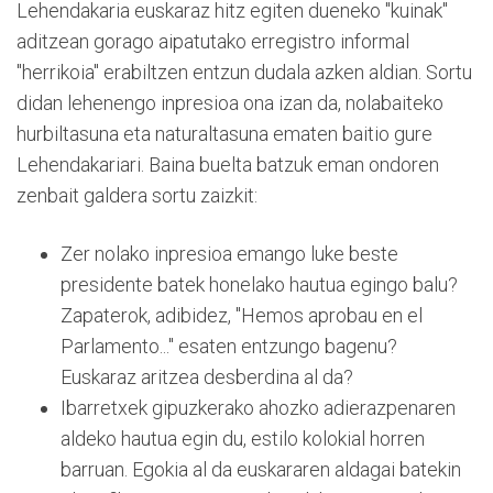
Lehendakaria euskaraz hitz egiten dueneko "kuinak"
aditzean gorago aipatutako erregistro informal
"herrikoia" erabiltzen entzun dudala azken aldian. Sortu
didan lehenengo inpresioa ona izan da, nolabaiteko
hurbiltasuna eta naturaltasuna ematen baitio gure
Lehendakariari. Baina buelta batzuk eman ondoren
zenbait galdera sortu zaizkit:
Zer nolako inpresioa emango luke beste
presidente batek honelako hautua egingo balu?
Zapaterok, adibidez, "Hemos aprobau en el
Parlamento..." esaten entzungo bagenu?
Euskaraz aritzea desberdina al da?
Ibarretxek gipuzkerako ahozko adierazpenaren
aldeko hautua egin du, estilo kolokial horren
barruan. Egokia al da euskararen aldagai batekin