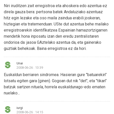
Niri iruditzen zait erregistroa eta ahoskera edo azentua ez
direla gauza bera: pertsona batek Andaluziako azentuaz
hitz egin lezake eta oso maila zaindua erabili joskeran,
hiztegian eta tratemenduan. USte dut azentua behe mailako
erregistroarekin identifikatzea Espainian hamazortzigarren
mendetik hona inposatu izan den eredu zentralistaren
ondorioa da: jasoa GAztelako azentua da, eta gainerako
guztiak behekoak. Baina erregistroa ez da hori.
Unai
2008-06-26 : 13:39
Euskaldun berriaren sindromea. Hasieran gure "batuarekin"
lotsatu egiten gara (ginen). Gogoan dut nik "det", eta "tikan"
batzuk sartzen nituela, horrela euskaldunago-edo ematen
nuelako...
iurgi
2008-06-26 : 14:15