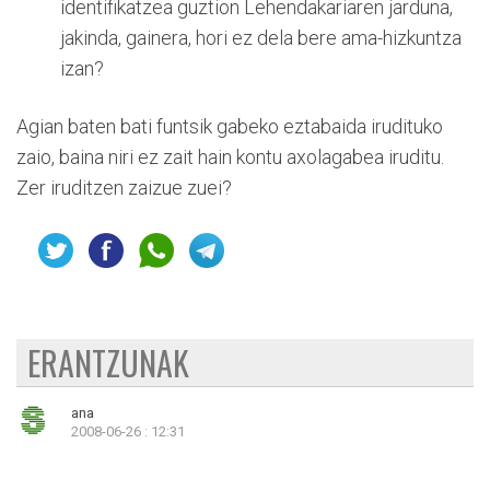
identifikatzea guztion Lehendakariaren jarduna,
jakinda, gainera, hori ez dela bere ama-hizkuntza
izan?
Agian baten bati funtsik gabeko eztabaida irudituko
zaio, baina niri ez zait hain kontu axolagabea iruditu.
Zer iruditzen zaizue zuei?
ERANTZUNAK
ana
2008-06-26 : 12:31