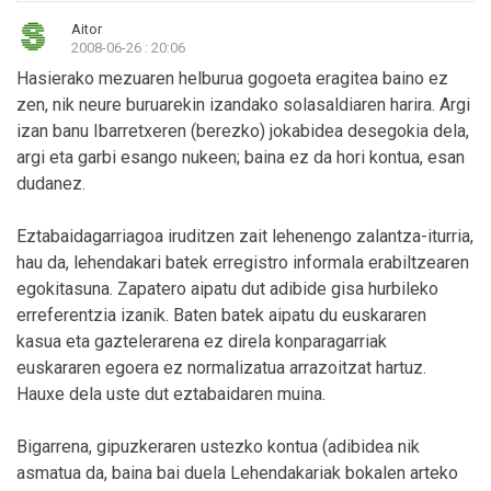
Aitor
2008-06-26 : 20:06
Hasierako mezuaren helburua gogoeta eragitea baino ez
zen, nik neure buruarekin izandako solasaldiaren harira. Argi
izan banu Ibarretxeren (berezko) jokabidea desegokia dela,
argi eta garbi esango nukeen; baina ez da hori kontua, esan
dudanez.
Eztabaidagarriagoa iruditzen zait lehenengo zalantza-iturria,
hau da, lehendakari batek erregistro informala erabiltzearen
egokitasuna. Zapatero aipatu dut adibide gisa hurbileko
erreferentzia izanik. Baten batek aipatu du euskararen
kasua eta gaztelerarena ez direla konparagarriak
euskararen egoera ez normalizatua arrazoitzat hartuz.
Hauxe dela uste dut eztabaidaren muina.
Bigarrena, gipuzkeraren ustezko kontua (adibidea nik
asmatua da, baina bai duela Lehendakariak bokalen arteko