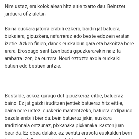
Nire ustez, era kolokialean hitz eitie txarto dau. Beintzet
jarduera ofizialetan.
Baina euskara jatorra erabili ezkero, bardin jat batuera,
bizkaiera, gipuzkera, nafarreraz edo beste edozein eratan
izetie. Azken finien, danok euskaldun gara eta bakoitza bere
erara. Erosoago sentitzen bada gipuzkerarekin naiz ta
arabarra izen, ba eurrera. Neuri eztozte axola euskalki
batien edo bestien aritzie.
Bestalde, askoz gurago dot gipuzkeraz eittie, batueraz
baino. Ez jat gaizki iruditzen jentiek batueraz hitz eittie,
baina nere ustez, euskerie mantentzeko, batuera erdipauso
bezala erabili bier da: bein batueraz jakin, euskara
tradizionala entzunaz, pixkanaka pixkanaka ikasten juan
bear da. Ez obea dalako, ez sentitu erasota euskaldun berri