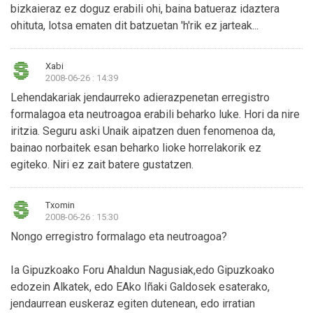
bizkaieraz ez doguz erabili ohi, baina batueraz idaztera
ohituta, lotsa ematen dit batzuetan 'h'rik ez jarteak...
Xabi
2008-06-26 : 14:39
Lehendakariak jendaurreko adierazpenetan erregistro
formalagoa eta neutroagoa erabili beharko luke. Hori da nire
iritzia. Seguru aski Unaik aipatzen duen fenomenoa da,
bainao norbaitek esan beharko lioke horrelakorik ez
egiteko. Niri ez zait batere gustatzen.
Txomin
2008-06-26 : 15:30
Nongo erregistro formalago eta neutroagoa?
Ia Gipuzkoako Foru Ahaldun Nagusiak,edo Gipuzkoako
edozein Alkatek, edo EAko Iñaki Galdosek esaterako,
jendaurrean euskeraz egiten dutenean, edo irratian