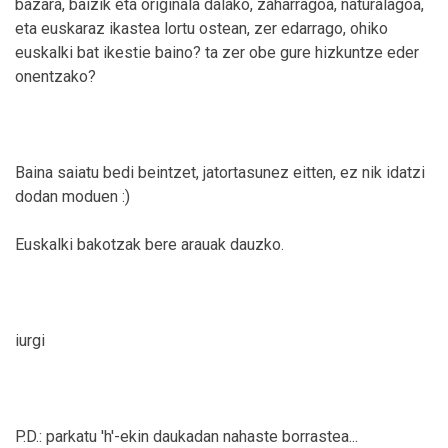
bazara, baizik eta originala dalako, zaharragoa, naturalagoa,
eta euskaraz ikastea lortu ostean, zer edarrago, ohiko
euskalki bat ikestie baino? ta zer obe gure hizkuntze eder
onentzako?
Baina saiatu bedi beintzet, jatortasunez eitten, ez nik idatzi
dodan moduen :)
Euskalki bakotzak bere arauak dauzko.
iurgi
P.D.: parkatu 'h'-ekin daukadan nahaste borrastea...