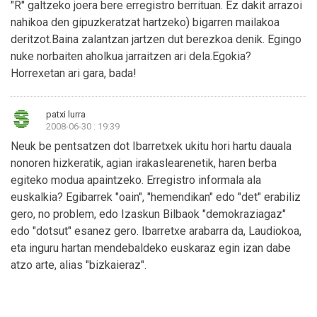
"R" galtzeko joera bere erregistro berrituan. Ez dakit arrazoi
nahikoa den gipuzkeratzat hartzeko) bigarren mailakoa
deritzot.Baina zalantzan jartzen dut berezkoa denik. Egingo
nuke norbaiten aholkua jarraitzen ari dela.Egokia?
Horrexetan ari gara, bada!
patxi lurra
2008-06-30 : 19:39
Neuk be pentsatzen dot Ibarretxek ukitu hori hartu dauala
nonoren hizkeratik, agian irakaslearenetik, haren berba
egiteko modua apaintzeko. Erregistro informala ala
euskalkia? Egibarrek "oain", "hemendikan" edo "det" erabiliz
gero, no problem, edo Izaskun Bilbaok "demokraziagaz"
edo "dotsut" esanez gero. Ibarretxe arabarra da, Laudiokoa,
eta inguru hartan mendebaldeko euskaraz egin izan dabe
atzo arte, alias "bizkaieraz".