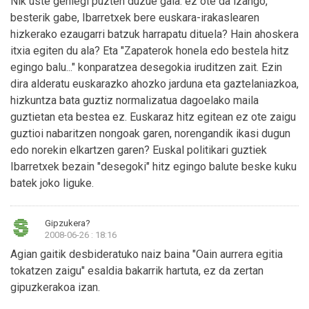
Nik uste gehiegi puzten duzue gaia: ez ote da izango,
besterik gabe, Ibarretxek bere euskara-irakaslearen
hizkerako ezaugarri batzuk harrapatu dituela? Hain ahoskera
itxia egiten du ala? Eta "Zapaterok honela edo bestela hitz
egingo balu..." konparatzea desegokia iruditzen zait. Ezin
dira alderatu euskarazko ahozko jarduna eta gaztelaniazkoa,
hizkuntza bata guztiz normalizatua dagoelako maila
guztietan eta bestea ez. Euskaraz hitz egitean ez ote zaigu
guztioi nabaritzen nongoak garen, norengandik ikasi dugun
edo norekin elkartzen garen? Euskal politikari guztiek
Ibarretxek bezain "desegoki" hitz egingo balute beske kuku
batek joko liguke.
Gipzukera?
2008-06-26 : 18:16
Agian gaitik desbideratuko naiz baina "Oain aurrera egitia
tokatzen zaigu" esaldia bakarrik hartuta, ez da zertan
gipuzkerakoa izan.