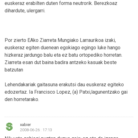
euskeraz erabilten duten forma neutrorik. Berezkoaz
dihardute, ulergarri.
Por zierto EAko Ziarreta Mungiako Larraurikoa izaki,
euskeraz egiten duenean egokiago egingo luke hango
hizkeraz jardungo balu eta ez batu ortopediko horretan.
Ziarreta esan dut baina badira antzeko kasuak beste
batzutan
Lehendakariak gaitasuna erakutsi dau euskeraz egiteko
edozertaz. Ia Francisco Lopez, (a) Patxi,lagunentzako gai
den horretarako.
xabier
2008-06-26 : 17:13