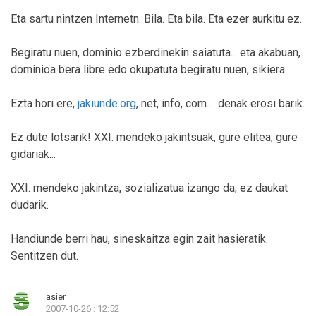
Eta sartu nintzen Internetn. Bila. Eta bila. Eta ezer aurkitu ez.
Begiratu nuen, dominio ezberdinekin saiatuta... eta akabuan,
dominioa bera libre edo okupatuta begiratu nuen, sikiera.
Ezta hori ere,
jakiunde.org
, net, info, com.... denak erosi barik.
Ez dute lotsarik! XXI. mendeko jakintsuak, gure elitea, gure
gidariak...
XXI. mendeko jakintza, sozializatua izango da, ez daukat
dudarik.
Handiunde berri hau, sineskaitza egin zait hasieratik.
Sentitzen dut.
asier
2007-10-26 : 12:52