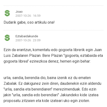
Joao
2007-10-26 : 16:59
Dudarik gabe, oso artikulu ona!
Eztabaidakunde
2007-10-26 : 23:09
Ezin da erantzun, komentatu edo gogoeta librerik egin Juan
Luis Zabalaren Plazan. Bere Plazan "gogoeta, eztabaida eta
gogoeta librea" ezinezkoa denez, hemen egin behar:
urlia, sandia, berendia dio, baina izenik ez du ematen
Zabalak. Ez dakigunez zein diren, daudenekin ezin aldendu
"urlia, sandia eta berendiaren" merezimenduak. Edo ezin
jakin "urlia, sandia edo berendiari" Jakiundeko kide izatea
proposatu zitzaien eta kide izateari uko egin zioten.