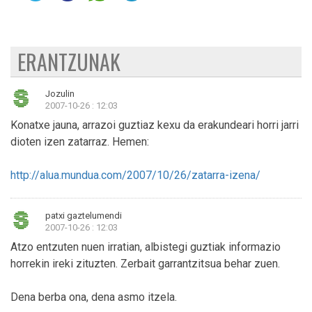
ERANTZUNAK
Jozulin
2007-10-26 : 12:03
Konatxe jauna, arrazoi guztiaz kexu da erakundeari horri jarri
dioten izen zatarraz. Hemen:
http://alua.mundua.com/2007/10/26/zatarra-izena/
patxi gaztelumendi
2007-10-26 : 12:03
Atzo entzuten nuen irratian, albistegi guztiak informazio
horrekin ireki zituzten. Zerbait garrantzitsua behar zuen.
Dena berba ona, dena asmo itzela.