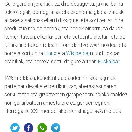
Gure garaian jerarkiak ez dira desagertu, jakina, baina
teknologiak, demografiak eta ekonomia globalizatuak
aldaketa sakonak ekarri dizkigute, eta sortzen ari dira
produkzio molde berriak, eta horiek oinarrituta daude
komunitatean, elkarlanean eta autoantolaketan, eta ez
jerarkian eta kontrolean. Horri deritzo
wiki
moldea, eta
horrela sortu dira
Linux
eta
Wikipedia,
mundu osoan
erabiliak, eta horrela sortu da gure artean
Euskalbar.
Wiki
moldean, konektatuta dauden milaka lagunek
parte har dezakete berrikuntzan, aberastasunaren
sorkuntzan eta gizartearen garapenean, halako moldez
non garai batean amestu ere ez genuen egiten.
Horregatik, XXI. menderako nik nahiago
wiki
moldea.