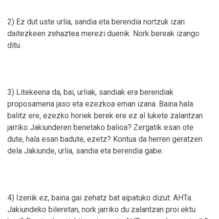
2) Ez dut uste urlia, sandia eta berendia nortzuk izan
daitezkeen zehaztea merezi duenik. Nork bereak izango
ditu.
3) Litekeena da, bai, urliak, sandiak era berendiak
proposamena jaso eta ezezkoa eman izana. Baina hala
balitz ere, ezezko horiek berek ere ez al lukete zalantzan
jarriko Jakiunderen benetako balioa? Zergatik esan ote
dute, hala esan badute, ezetz? Kontua da herren geratzen
dela Jakiunde, urlia, sandia eta berendia gabe.
4) Izenik ez, baina gai zehatz bat aipatuko dizut: AHTa.
Jakiundeko bileretan, nork jarriko du zalantzan proi ektu