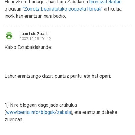
Honezkero badago Juan Luis Zabalaren
Inon izatekotan
blogean
"Zorrotz begiratutako gogoeta libreak"
artikulua,
inork han erantzun nahi badio.
Juan Luis Zabala
2007-10-28 : 01:12
Kaixo Eztabaidakunde:
Labur erantzungo dizut, puntuz puntu, eta bat opari:
1) Nire blogean dago jada artikulua
(
www.berria.info/blogak/zabala
), eta erantzun daiteke
zuenean.