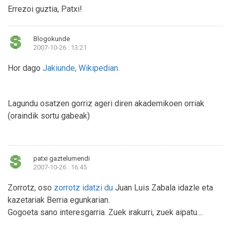
Errezoi guztia, Patxi!
Blogokunde
2007-10-26 : 13:21
Hor dago
Jakiunde, Wikipedian.
Lagundu osatzen gorriz ageri diren akademikoen orriak
(oraindik sortu gabeak)
patxi gaztelumendi
2007-10-26 : 16:45
Zorrotz, oso
zorrotz idatzi du
Juan Luis Zabala idazle eta
kazetariak Berria egunkarian.
Gogoeta sano interesgarria. Zuek irakurri, zuek aipatu....