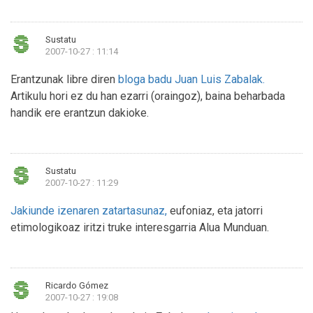
Sustatu
2007-10-27 : 11:14
Erantzunak libre diren
bloga badu Juan Luis Zabalak.
Artikulu hori ez du han ezarri (oraingoz), baina beharbada
handik ere erantzun dakioke.
Sustatu
2007-10-27 : 11:29
Jakiunde izenaren zatartasunaz,
eufoniaz, eta jatorri
etimologikoaz iritzi truke interesgarria Alua Munduan.
Ricardo Gómez
2007-10-27 : 19:08