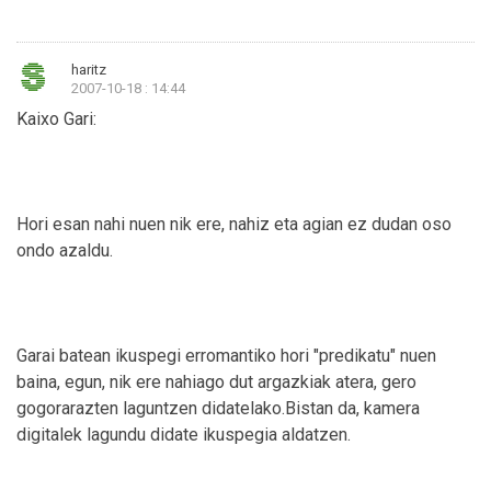
haritz
2007-10-18 : 14:44
Kaixo Gari:
Hori esan nahi nuen nik ere, nahiz eta agian ez dudan oso
ondo azaldu.
Garai batean ikuspegi erromantiko hori "predikatu" nuen
baina, egun, nik ere nahiago dut argazkiak atera, gero
gogorarazten laguntzen didatelako.Bistan da, kamera
digitalek lagundu didate ikuspegia aldatzen.