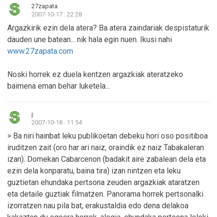
27zapata
2007-10-17 : 22:28
Argazkirik ezin dela atera? Ba atera zaindariak despistaturik
dauden une batean... nik hala egin nuen. Ikusi nahi
www.27zapata.com
Noski horrek ez duela kentzen argazkiak ateratzeko
baimena eman behar luketela...
j.
2007-10-18 : 11:54
> Ba niri hainbat leku publikoetan debeku hori oso positiboa
iruditzen zait (oro har ari naiz, oraindik ez naiz Tabakaleran
izan). Domekan Cabarcenon (badakit aire zabalean dela eta
ezin dela konparatu, baina tira) izan nintzen eta leku
guztietan ehundaka pertsona zeuden argazkiak ataratzen
eta detaile guztiak filmatzen. Panorama horrek pertsonalki
izorratzen nau pila bat, erakustaldia edo dena delakoa