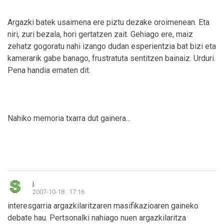
Argazki batek usaimena ere piztu dezake oroimenean. Eta
niri, zuri bezala, hori gertatzen zait. Gehiago ere, maiz
zehatz gogoratu nahi izango dudan esperientzia bat bizi eta
kamerarik gabe banago, frustratuta sentitzen bainaiz. Urduri.
Pena handia ematen dit.
Nahiko memoria txarra dut gainera...
j.
2007-10-18 : 17:16
interesgarria argazkilaritzaren masifikazioaren gaineko
debate hau. Pertsonalki nahiago nuen argazkilaritza