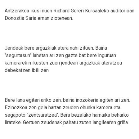
Antzerakoa ikusi nuen Richard Gereri Kursaaleko auditorioan
Donostia Saria eman ziotenean.
Jendeak bere argazkiak atera nahi zituen. Baina
"segurtasun" lanetan ari zen gazte bat bere inguruan
kamerarekin ikusten zuen jendeari argazkiak ateratzea
debekatzen ibili zen.
Bere lana egiten ariko zen, baina inozokeria egiten ari zen.
Ezinezkoa zen gela hartan zeuden ehunka kamera eta
segapoto "zentsuratzea". Bera bezalako hamaika beharko
lirateke. Gertuen zeudenak pairatu zuten langilearen griña.