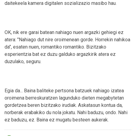
daitekeela kamera digitalen sozializazio masibo hau.
OK, nik ere garai batean nahiago nuen argazki gehiegi ez
atera: "Nahiago dut nire oroimenean gorde. Horrekin nahikoa
da", esaten nuen, romantiko romantiko. Bizitzako
esperientzia bat ez duzu galduko argazkirik atera ez
duzulako, seguru.
Egia da... Baina baliteke pertsona batzuek nahiago izatea
oroimena berreskuratzen lagunduko dieten megabytetan
gordetzea beren bizitzako irudiak. Askatasun kontua da,
norberak erabakiko du nola jokatu. Nahi baduzu, ondo. Nahi
ez baduzu, ez. Baina ez mugatu besteen aukerak.