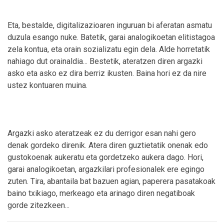
Eta, bestalde, digitalizazioaren inguruan bi aferatan asmatu
duzula esango nuke. Batetik, garai analogikoetan elitistagoa
zela kontua, eta orain sozializatu egin dela. Alde horretatik
nahiago dut orainaldia... Bestetik, ateratzen diren argazki
asko eta asko ez dira berriz ikusten. Baina hori ez da nire
ustez kontuaren muina.
Argazki asko ateratzeak ez du derrigor esan nahi gero
denak gordeko direnik. Atera diren guztietatik onenak edo
gustokoenak aukeratu eta gordetzeko aukera dago. Hori,
garai analogikoetan, argazkilari profesionalek ere egingo
zuten. Tira, abantaila bat bazuen agian, paperera pasatakoak
baino txikiago, merkeago eta arinago diren negatiboak
gorde zitezkeen...