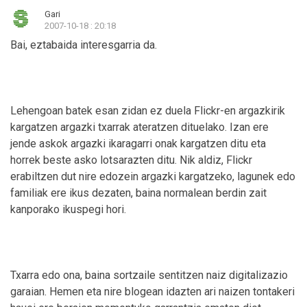
Gari
2007-10-18 : 20:18
Bai, eztabaida interesgarria da.
Lehengoan batek esan zidan ez duela Flickr-en argazkirik
kargatzen argazki txarrak ateratzen dituelako. Izan ere
jende askok argazki ikaragarri onak kargatzen ditu eta
horrek beste asko lotsarazten ditu. Nik aldiz, Flickr
erabiltzen dut nire edozein argazki kargatzeko, lagunek edo
familiak ere ikus dezaten, baina normalean berdin zait
kanporako ikuspegi hori.
Txarra edo ona, baina sortzaile sentitzen naiz digitalizazio
garaian. Hemen eta nire blogean idazten ari naizen tontakeri