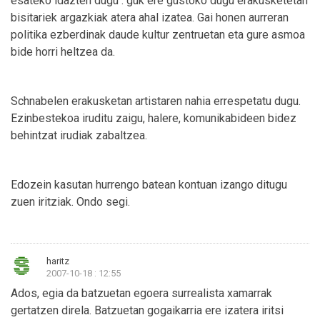
esateko idazten dugu : guk ere gustoko dugu erakusketetan
bisitariek argazkiak atera ahal izatea. Gai honen aurreran
politika ezberdinak daude kultur zentruetan eta gure asmoa
bide horri heltzea da.
Schnabelen erakusketan artistaren nahia errespetatu dugu.
Ezinbestekoa iruditu zaigu, halere, komunikabideen bidez
behintzat irudiak zabaltzea.
Edozein kasutan hurrengo batean kontuan izango ditugu
zuen iritziak. Ondo segi.
haritz
2007-10-18 : 12:55
Ados, egia da batzuetan egoera surrealista xamarrak
gertatzen direla. Batzuetan gogaikarria ere izatera iritsi