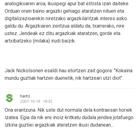
analogikoaren aroa, ikuspegi apur bat elitista izan daiteke.
Orduan orain baino argazki gehiago ataratzen nituen eta
digitalizazioarekin niretzako argazkilaritzak interes asko
galdu du. Argazkiaren zentzua aldatu da, txarrerako, nire
ustez. Jendeak ez ditu argazkiak ataratzen, gorde eta
artxibatzeko (milaka) irudi baizik.
Jack Nickolsonen esaldi hau etortzen zait gogora: "Kokaina
mundu guztiak hartzen duenetik, nik hartzeari utzi diot".
haritz
2007-10-18 : 18:32
Ona erantzuna. Nik uste dut normala dela kontraesan horiek
izatea. Egia da nik ere inoiz kritkatu dudala jendea jotafuego
izkina guztiei argazkiak ateratzen ikusi dudanean...