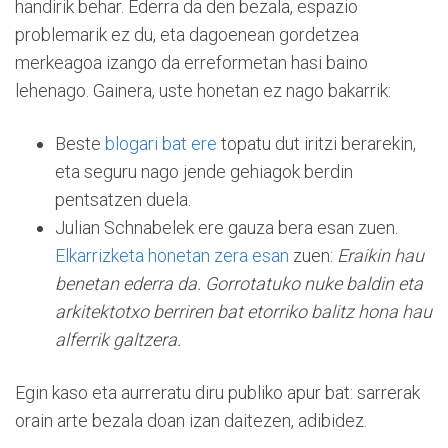
handirik behar. Ederra da den bezala, espazio
problemarik ez du, eta dagoenean gordetzea
merkeagoa izango da erreformetan hasi baino
lehenago. Gainera, uste honetan ez nago bakarrik:
Beste
blogari bat ere
topatu dut iritzi berarekin,
eta seguru nago jende gehiagok berdin
pentsatzen duela.
Julian Schnabelek ere gauza bera esan zuen.
Elkarrizketa honetan zera esan
zuen:
Eraikin hau
benetan ederra da. Gorrotatuko nuke baldin eta
arkitektotxo berriren bat etorriko balitz hona hau
alferrik galtzera.
Egin kaso eta aurreratu diru publiko apur bat: sarrerak
orain arte bezala doan izan daitezen, adibidez.