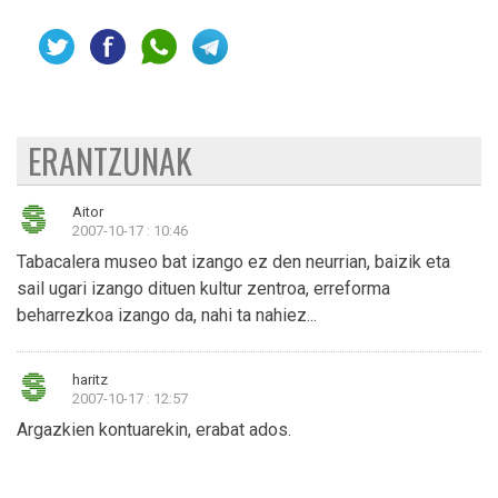
ERANTZUNAK
Aitor
2007-10-17 : 10:46
Tabacalera museo bat izango ez den neurrian, baizik eta
sail ugari izango dituen kultur zentroa, erreforma
beharrezkoa izango da, nahi ta nahiez...
haritz
2007-10-17 : 12:57
Argazkien kontuarekin, erabat ados.