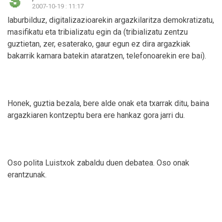
2007-10-19 : 11:17
laburbilduz, digitalizazioarekin argazkilaritza demokratizatu,
masifikatu eta tribializatu egin da (tribializatu zentzu
guztietan, zer, esaterako, gaur egun ez dira argazkiak
bakarrik kamara batekin ataratzen, telefonoarekin ere bai).
Honek, guztia bezala, bere alde onak eta txarrak ditu, baina
argazkiaren kontzeptu bera ere hankaz gora jarri du.
Oso polita Luistxok zabaldu duen debatea. Oso onak
erantzunak.