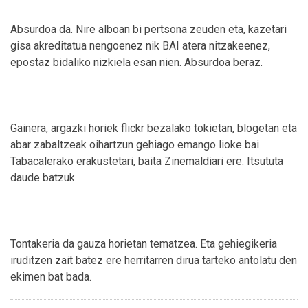
Absurdoa da. Nire alboan bi pertsona zeuden eta, kazetari
gisa akreditatua nengoenez nik BAI atera nitzakeenez,
epostaz bidaliko nizkiela esan nien. Absurdoa beraz.
Gainera, argazki horiek flickr bezalako tokietan, blogetan eta
abar zabaltzeak oihartzun gehiago emango lioke bai
Tabacalerako erakustetari, baita Zinemaldiari ere. Itsututa
daude batzuk.
Tontakeria da gauza horietan tematzea. Eta gehiegikeria
iruditzen zait batez ere herritarren dirua tarteko antolatu den
ekimen bat bada.