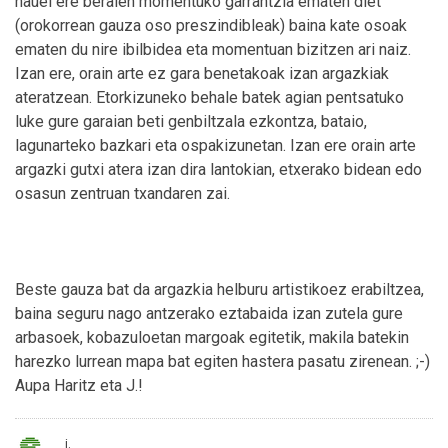
hauei ere beraien momentuko garrantzia ematen diet
(orokorrean gauza oso preszindibleak) baina kate osoak
ematen du nire ibilbidea eta momentuan bizitzen ari naiz.
Izan ere, orain arte ez gara benetakoak izan argazkiak
ateratzean. Etorkizuneko behale batek agian pentsatuko
luke gure garaian beti genbiltzala ezkontza, bataio,
lagunarteko bazkari eta ospakizunetan. Izan ere orain arte
argazki gutxi atera izan dira lantokian, etxerako bidean edo
osasun zentruan txandaren zai.
Beste gauza bat da argazkia helburu artistikoez erabiltzea,
baina seguru nago antzerako eztabaida izan zutela gure
arbasoek, kobazuloetan margoak egitetik, makila batekin
harezko lurrean mapa bat egiten hastera pasatu zirenean. ;-)
Aupa Haritz eta J.!
j.