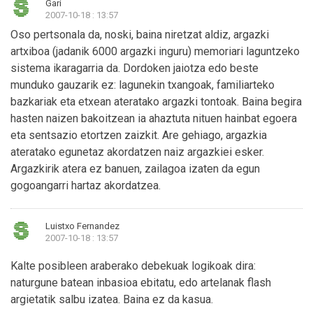
Gari
2007-10-18 : 13:57
Oso pertsonala da, noski, baina niretzat aldiz, argazki
artxiboa (jadanik 6000 argazki inguru) memoriari laguntzeko
sistema ikaragarria da. Dordoken jaiotza edo beste
munduko gauzarik ez: lagunekin txangoak, familiarteko
bazkariak eta etxean ateratako argazki tontoak. Baina begira
hasten naizen bakoitzean ia ahaztuta nituen hainbat egoera
eta sentsazio etortzen zaizkit. Are gehiago, argazkia
ateratako egunetaz akordatzen naiz argazkiei esker.
Argazkirik atera ez banuen, zailagoa izaten da egun
gogoangarri hartaz akordatzea.
Luistxo Fernandez
2007-10-18 : 13:57
Kalte posibleen araberako debekuak logikoak dira:
naturgune batean inbasioa ebitatu, edo artelanak flash
argietatik salbu izatea. Baina ez da kasua.