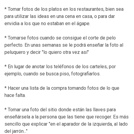
* Tomar fotos de los platos en los restaurantes, bien sea
para utilizar las ideas en una cena en casa, o para dar
envidia a los que no estaban en el ágape.
* Tomarse fotos cuando se consigue el corte de pelo
perfecto. En unas semanas se le podrá enseñar la foto al
peluquero y decir "lo quiero otra vez así"
* En lugar de anotar los teléfonos de los carteles, por
ejemplo, cuando se busca piso, fotografiarlos.
* Hacer una lista de la compra tomando fotos de lo que
hace falta.
* Tomar una foto del sitio donde están las llaves para
enseñársela a la persona que las tiene que recoger. Es más
sencillo que explicar "en el aparador de la izquierda, al lado
del jarrón..."