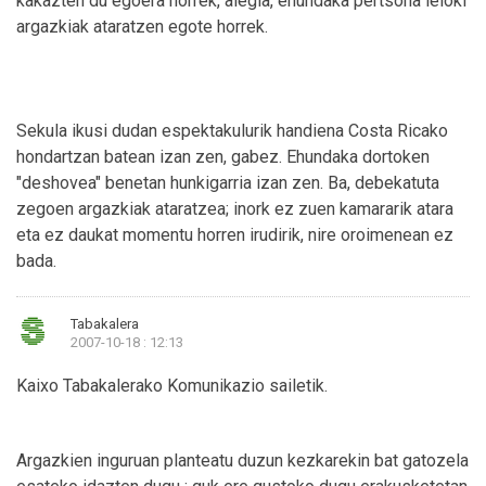
kakazten du egoera horrek, alegia, ehundaka pertsona leloki
argazkiak ataratzen egote horrek.
Sekula ikusi dudan espektakulurik handiena Costa Ricako
hondartzan batean izan zen, gabez. Ehundaka dortoken
"deshovea" benetan hunkigarria izan zen. Ba, debekatuta
zegoen argazkiak ataratzea; inork ez zuen kamararik atara
eta ez daukat momentu horren irudirik, nire oroimenean ez
bada.
Tabakalera
2007-10-18 : 12:13
Kaixo Tabakalerako Komunikazio sailetik.
Argazkien inguruan planteatu duzun kezkarekin bat gatozela