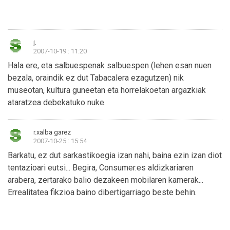
j.
2007-10-19 : 11:20
Hala ere, eta salbuespenak salbuespen (lehen esan nuen
bezala, oraindik ez dut Tabacalera ezagutzen) nik
museotan, kultura guneetan eta horrelakoetan argazkiak
ataratzea debekatuko nuke.
r.xalba garez
2007-10-25 : 15:54
Barkatu, ez dut sarkastikoegia izan nahi, baina ezin izan diot
tentazioari eutsi... Begira, Consumer.es aldizkariaren
arabera, zertarako balio dezakeen mobilaren kamerak...
Errealitatea fikzioa baino dibertigarriago beste behin.