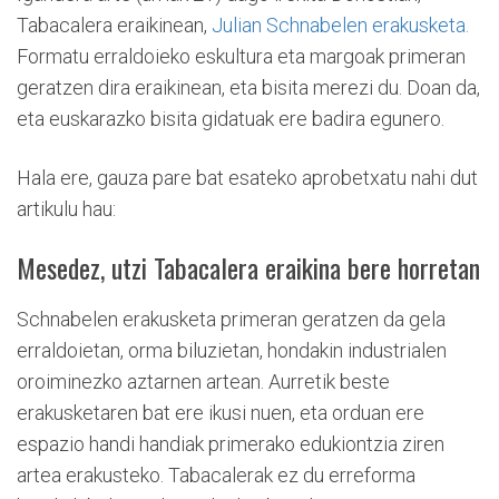
Tabacalera eraikinean,
Julian Schnabelen erakusketa.
Formatu erraldoieko eskultura eta margoak primeran
geratzen dira eraikinean, eta bisita merezi du. Doan da,
eta euskarazko bisita gidatuak ere badira egunero.
Hala ere, gauza pare bat esateko aprobetxatu nahi dut
artikulu hau:
Mesedez, utzi Tabacalera eraikina bere horretan
Schnabelen erakusketa primeran geratzen da gela
erraldoietan, orma biluzietan, hondakin industrialen
oroiminezko aztarnen artean. Aurretik beste
erakusketaren bat ere ikusi nuen, eta orduan ere
espazio handi handiak primerako edukiontzia ziren
artea erakusteko. Tabacalerak ez du erreforma