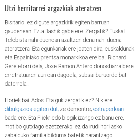
Utzi herritarrei argazkiak ateratzen
Bisitarioi ez digute argazkirik egiten barruan
gaudenean. Ezta flashik gabe ere. Zergatik? Euskal
Telebista nahi duenean azaltzen dena nahi duena
ateratzera. Eta egunkariak ere joaten dira, euskaldunak
eta Espainiako prentsa monarkikoa ere bai, Richard
Gere etorri dela, Joxe Ramon Antero donostiarra bere
erretratuaren aurrean dagoela, subsailburuorde bat
datorrela...
Horiek bai. Ados. Eta guk zergatik ez? Nik ere
dibulgazioa
egiten dut,
ze demontre,
estraperloan
bada ere. Eta Flickr edo blogik izango ez banu ere,
motibo gutxiago ezetzerako: ez da irudi hori asko
zabalduko familia bilduma batetik harantzago...