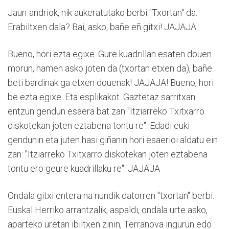
Jaun-andriok, nik aukeratutako berbi "Txortan" da.
Erabiltxen dala? Bai, asko, bañe eñ gitxi! JAJAJA
Bueno, hori ezta egixe. Gure kuadrillan esaten douen
morun, hamen asko joten da (txortan etxen da), bañe
beti bardinak ga etxen douenak! JAJAJA! Bueno, hori
be ezta egixe. Eta esplikakot. Gaztetaz sarritxan
entzun gendun esaera bat zan "Itziarreko Txitxarro
diskotekan joten eztabena tontu re". Edadi euki
gendunin eta juten hasi giñanin hori esaerioi aldatu ein
zan: "Itziarreko Txitxarro diskotekan joten eztabena
tontu ero geure kuadrillaku re". JAJAJA
Ondala gitxi entera na nundik datorren "txortan" berbi.
Euskal Herriko arrantzalik, aspaldi, ondala urte asko,
aparteko uretan ibiltxen zinin, Terranova ingurun edo