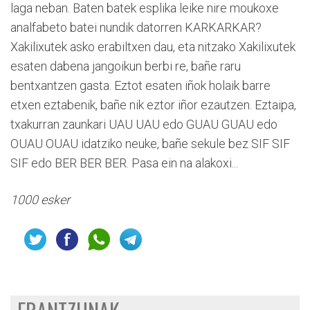
laga neban. Baten batek esplika leike nire moukoxe
analfabeto batei nundik datorren KARKARKAR?
Xakilixutek asko erabiltxen dau, eta nitzako Xakilixutek
esaten dabena jangoikun berbi re, bañe raru
bentxantzen gasta. Eztot esaten iñok holaik barre
etxen eztabenik, bañe nik eztor iñor ezautzen. Eztaipa,
txakurran zaunkari UAU UAU edo GUAU GUAU edo
OUAU OUAU idatziko neuke, bañe sekule bez SIF SIF
SIF edo BER BER BER. Pasa ein na alakoxi...
1000 esker