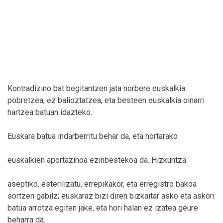
Kontradizino bat begitantzen jata norbere euskalkia
pobretzea; ez balioztatzea, eta besteen euskalkia oinarri
hartzea batuan idazteko.
Euskara batua indarberritu behar da, eta hortarako
euskalkien aportazinoa ezinbestekoa da. Hizkuntza
aseptiko, esterilizatu, errepikakor, eta erregistro bakoa
sortzen gabilz; euskaraz bizi diren bizkaitar asko eta askori
batua arrotza egiten jake, eta hori halan ez izatea geure
beharra da.