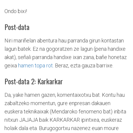
Ondo bixi!
Post-data
Niri mariñelan abentura hau parranda girun kontastan
lagun batek. Ez na gogoratzen ze lagun (pena handixe
akat), señali parranda handixe ixan zana, bañe honetaz
geixa
hamen topa rot.
Beraz, ezta gauza barrixe.
Post-data 2: Karkarkar
Da, yake hamen gazen, komentaixotxu bat. Kontu hau
zabaltzeko momentun, gure enpresan dakauen
euskera teknikaixak (Mendaroko fenomeno bat) inbita
nitxun JAJAJA baik KARKARKAR ipintxea, euskeraz
holaik dala eta. Burugogortxu nazenez euan moure