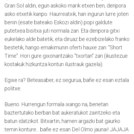
Gran Sol aldin, egun askoko marik etxen ben, denpora
asko etxetik kanpo. Haurreatxik, han ingurun lurre joten
benin (esate bateako Eskozi aldin) popi galdute
putetxea bisitxa juti normala zan. Eta denpora gitxi
eukelako alde batetik, eta diruaz be ezebizelako franko
bestetik, hango emakimunin oferti hauxe zan: "Short
Time". Hori gure gixonantzako "txortan" zan (ikustezue
kostakuk hizkuntza kontun ilustrauk gazela).
Egixe ra? Beteasaber, ez segurua, bañe ez esan eztala
politxe.
Bueno. Hurrengun formala ixango na, benetan
baztertutako berban bat aukeratukot zaintzeko eta
batun idatzikot. Bitxartin, hamen argazki bat gaurko
temin konture... bañe ez esan Del Olmo jaunai! JAJAJA