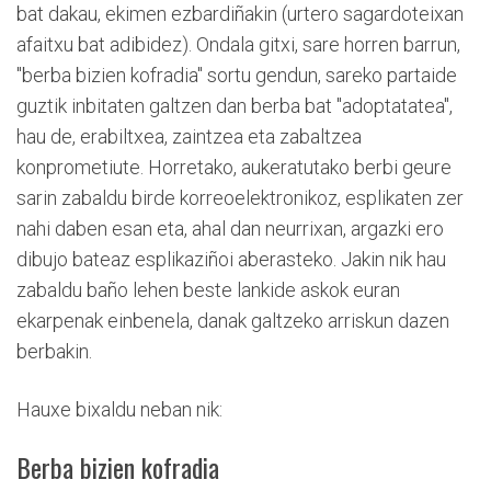
bat dakau, ekimen ezbardiñakin (urtero sagardoteixan
afaitxu bat adibidez). Ondala gitxi, sare horren barrun,
"berba bizien kofradia" sortu gendun, sareko partaide
guztik inbitaten galtzen dan berba bat "adoptatatea",
hau de, erabiltxea, zaintzea eta zabaltzea
konprometiute. Horretako, aukeratutako berbi geure
sarin zabaldu birde korreoelektronikoz, esplikaten zer
nahi daben esan eta, ahal dan neurrixan, argazki ero
dibujo bateaz esplikaziñoi aberasteko. Jakin nik hau
zabaldu baño lehen beste lankide askok euran
ekarpenak einbenela, danak galtzeko arriskun dazen
berbakin.
Hauxe bixaldu neban nik:
Berba bizien kofradia