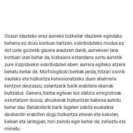
Dozun idazteko eraz aurreko bizkaitar idazleek egindako
beharra ez dozu kontuan hartzen; eskribiduteko modua ez
dot uste goizetik gauera arautzen danik, aurrekoen lana
kontuan izan behar da; bizkaiera estandarra sortu aurretik
zure irizpideekin eskribiduten eben: aurrera egiteko atzera
behatu behar da. Morfologikoki berbak janda, hitzari osorik
irauteko eta hizkuntza kohesionatzeko duen ahalmena
kentzen deutsazu; zalantzarik barik erabilera okerrak
bultzatuz. Gainera, berba egitean lez idatziz erregistroak
ezeztatzen dozuz, ahozkerak hizkuntzan babesa aurkitu
behar dau. Baliabiderik barik lagaten zabilz euskalkia:
desberdin erabilten dogu hizkuntza etxean eta eskolan,
kalean eta lantegian, hori zaindu egin behar da; zehaztu eta
mimatu.