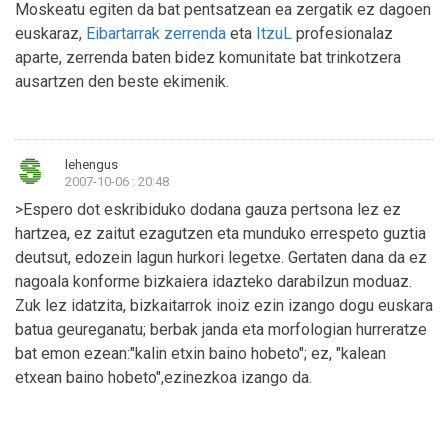
Moskeatu egiten da bat pentsatzean ea zergatik ez dagoen
euskaraz,
Eibartarrak zerrenda
eta
ItzuL
profesionalaz
aparte, zerrenda baten bidez komunitate bat trinkotzera
ausartzen den beste ekimenik.
lehengus
2007-10-06 : 20:48
>Espero dot eskribiduko dodana gauza pertsona lez ez
hartzea, ez zaitut ezagutzen eta munduko errespeto guztia
deutsut, edozein lagun hurkori legetxe. Gertaten dana da ez
nagoala konforme bizkaiera idazteko darabilzun moduaz.
Zuk lez idatzita, bizkaitarrok inoiz ezin izango dogu euskara
batua geureganatu; berbak janda eta morfologian hurreratze
bat emon ezean:"kalin etxin baino hobeto"; ez, "kalean
etxean baino hobeto",ezinezkoa izango da.