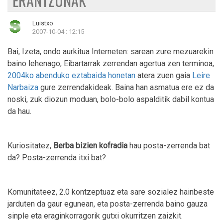
ERANTZUNAK
Luistxo
2007-10-04 : 12:15
Bai, Izeta, ondo aurkitua Interneten: sarean zure mezuarekin
baino lehenago, Eibartarrak zerrendan agertua zen terminoa,
2004ko abenduko eztabaida honetan
atera zuen gaia
Leire
Narbaiza
gure zerrendakideak. Baina han asmatua ere ez da
noski, zuk diozun moduan, bolo-bolo aspalditik dabil kontua
da hau.
Kuriositatez,
Berba bizien kofradia
hau posta-zerrenda bat
da? Posta-zerrenda itxi bat?
Komunitateez, 2.0 kontzeptuaz eta sare sozialez hainbeste
jarduten da gaur egunean, eta posta-zerrenda baino gauza
sinple eta eraginkorragorik gutxi okurritzen zaizkit.