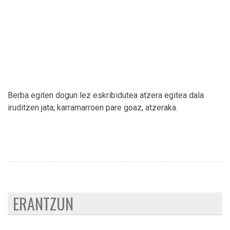
Berba egiten dogun lez eskribidutea atzera egitea dala
iruditzen jata; karramarroen pare goaz, atzeraka.
ERANTZUN