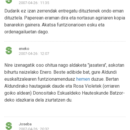
2007-04-26 : 11:35
Dudarik ez izan zerrendak entregatu dituztenek ondo eman
dituztela. Paperean eraman dira eta nortasun agiriaren kopia
banarekin gainera. Akatsa funtzionarioen esku eta
ordenagailuetan dago.
eneko
2007-04-26 : 12:07
Nire izenagatik oso ohitua nago aldaketa "jasatera", askotan
bihurtu naizelako Enero. Beste adibide bat, gure Aldundi
euskaltzalearen funtzionamenduaz
hemen
duzue. Bertan
Aldundirako hautagaiak daude eta Rosa Violetek (orriaren
goiko aldean) Donositako Eskualdeko Hauteskunde Batzor­
deko idazkaria dela ziurtatzen du.
Joseba
2007-04-26 : 20:32