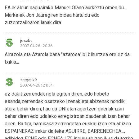
EAJk aldun nagusirako Manuel Olano aurkeztu omen du.
Markelek Jon Jauregiren bidea hartu du edo
zuzentzailearen lanak dira.
joseba
2007-04-26 : 20:36
Arrazola eta Azarola bana "azarosa" bi bihurtzea ere ez da
txikia...
zergatik?
2007-04-26 : 21:54
ez dakit zerrendak nola egiten diren, edo hobeto
esanda,zerrendak osatzeko izenak eta abizenak nondik
atera behar diren, hau da DNIetan agertzen direnak izan
behar diren edo udaleko erregistroan daudenak izan behar
diren. Ba tira, hamikaka zerrendetan euskal izen eta abizen
ESPAINERAZ irakur daiteke AGUIRRE, BARRENECHEA...,
adibidez ECHE edo ECHEA 170 inguru abizen ikus daitezke