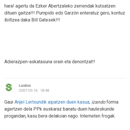
hara! agertu da Ezker Abertzaleko zerrendak kutsatzen
dituen gaitza!!! Pumpido edo Garzón enteratuz gero, kontuz
ibiltzea daka Bill Gatesek!!!
Adierazpen-askatasuna orain eta denontzat!!
Luistxo
2007-05-16 : 18:48
Gaur
Anjel Lertxundik aipatzen duen kasua,
izando
forma
agertzen dela PPk euskaraz banatu duen hauteskunde
progandan, kasu bera delakoan nago. Interneten frogak: