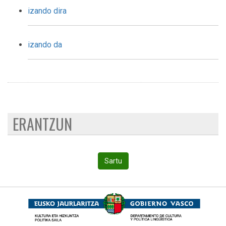
izando dira
izando da
ERANTZUN
Sartu