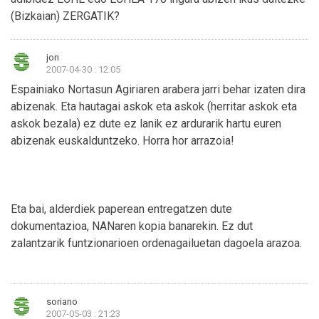
(Bizkaian) ZERGATIK?
jon
2007-04-30 : 12:05
Espainiako Nortasun Agiriaren arabera jarri behar izaten dira
abizenak. Eta hautagai askok eta askok (herritar askok eta
askok bezala) ez dute ez lanik ez ardurarik hartu euren
abizenak euskalduntzeko. Horra hor arrazoia!
Eta bai, alderdiek paperean entregatzen dute
dokumentazioa, NANaren kopia banarekin. Ez dut
zalantzarik funtzionarioen ordenagailuetan dagoela arazoa.
soriano
2007-05-03 : 21:23