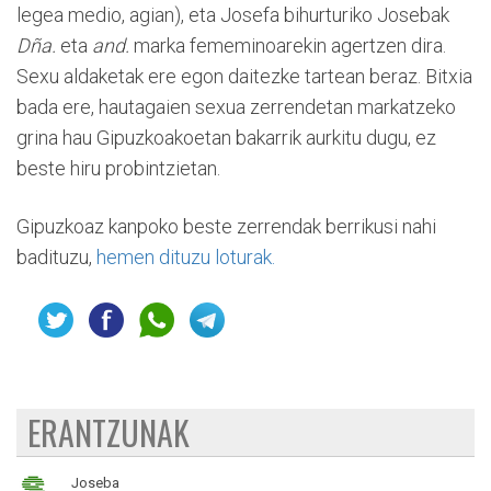
legea medio, agian), eta Josefa bihurturiko Josebak
Dña.
eta
and.
marka fememinoarekin agertzen dira.
Sexu aldaketak ere egon daitezke tartean beraz. Bitxia
bada ere, hautagaien sexua zerrendetan markatzeko
grina hau Gipuzkoakoetan bakarrik aurkitu dugu, ez
beste hiru probintzietan.
Gipuzkoaz kanpoko beste zerrendak berrikusi nahi
badituzu,
hemen dituzu loturak.
ERANTZUNAK
Joseba