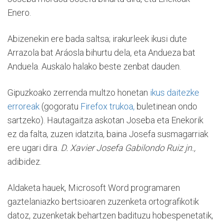
Enero.
Abizenekin ere bada saltsa; irakurleek ikusi dute
Arrazola bat Aráosla bihurtu dela, eta Andueza bat
Anduela. Auskalo halako beste zenbat dauden.
Gipuzkoako zerrenda multzo honetan
ikus daitezke
erroreak
(gogoratu
Firefox trukoa,
buletinean ondo
sartzeko). Hautagaitza askotan Joseba eta Enekorik
ez da falta, zuzen idatzita, baina Josefa susmagarriak
ere ugari dira.
D. Xavier Josefa Gabilondo Ruiz jn.,
adibidez.
Aldaketa hauek, Microsoft Word programaren
gaztelaniazko bertsioaren zuzenketa ortografikotik
datoz, zuzenketak behartzen badituzu hobespenetatik,