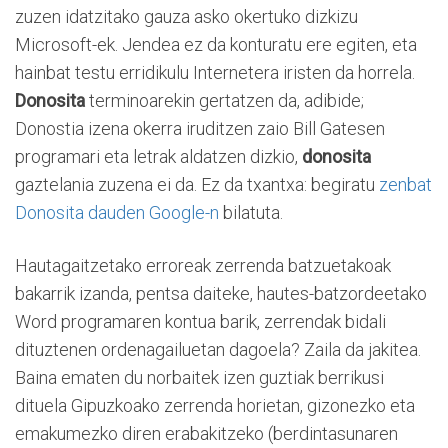
zuzen idatzitako gauza asko okertuko dizkizu
Microsoft-ek. Jendea ez da konturatu ere egiten, eta
hainbat testu erridikulu Internetera iristen da horrela.
Donosita
terminoarekin gertatzen da, adibide;
Donostia izena okerra iruditzen zaio Bill Gatesen
programari eta letrak aldatzen dizkio,
donosita
gaztelania zuzena ei da. Ez da txantxa: begiratu
zenbat
Donosita dauden Google-n
bilatuta.
Hautagaitzetako erroreak zerrenda batzuetakoak
bakarrik izanda, pentsa daiteke, hautes-batzordeetako
Word programaren kontua barik, zerrendak bidali
dituztenen ordenagailuetan dagoela? Zaila da jakitea.
Baina ematen du norbaitek izen guztiak berrikusi
dituela Gipuzkoako zerrenda horietan, gizonezko eta
emakumezko diren erabakitzeko (berdintasunaren