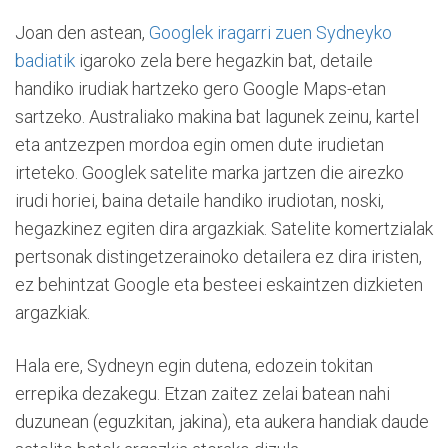
Joan den astean,
Googlek iragarri zuen Sydneyko
badiatik
igaroko zela bere hegazkin bat, detaile
handiko irudiak hartzeko gero Google Maps-etan
sartzeko. Australiako makina bat lagunek zeinu, kartel
eta antzezpen mordoa egin omen dute irudietan
irteteko. Googlek satelite marka jartzen die airezko
irudi horiei, baina detaile handiko irudiotan, noski,
hegazkinez egiten dira argazkiak. Satelite komertzialak
pertsonak distingetzerainoko detailera ez dira iristen,
ez behintzat Google eta besteei eskaintzen dizkieten
argazkiak.
Hala ere, Sydneyn egin dutena, edozein tokitan
errepika dezakegu. Etzan zaitez zelai batean nahi
duzunean (eguzkitan, jakina), eta aukera handiak daude