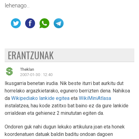
lehenago...
ERANTZUNAK
Theklan
2007-01-30 : 12:40
Ikusgarria benetan irudia. Nik beste iturri bat aurkitu dut
horrelako argazkietarako, egunero berrizten dena. Nahikoa
da
Wikipediako lankide egitea
eta
WikiMiniAtlasa
instalatzea, hau kode zatitxo bat baino ez da gure lankide
orrialdean eta gehienez 2 minututan egiten da.
Ondoren guk nahi dugun lekuko artikulura joan eta honek
koordenatuen datuak baldin baditu ondoan dagoen