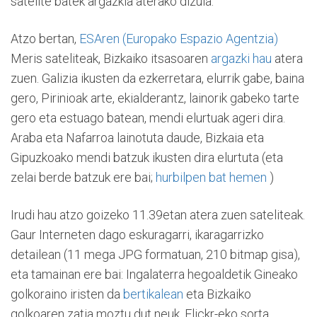
satelite batek argazkia aterako dizula.
Atzo bertan,
ESAren (Europako Espazio Agentzia)
Meris sateliteak, Bizkaiko itsasoaren
argazki hau
atera
zuen. Galizia ikusten da ezkerretara, elurrik gabe, baina
gero, Pirinioak arte, ekialderantz, lainorik gabeko tarte
gero eta estuago batean, mendi elurtuak ageri dira.
Araba eta Nafarroa lainotuta daude, Bizkaia eta
Gipuzkoako mendi batzuk ikusten dira elurtuta (eta
zelai berde batzuk ere bai;
hurbilpen bat hemen
)
Irudi hau atzo goizeko 11.39etan atera zuen sateliteak.
Gaur Interneten dago eskuragarri, ikaragarrizko
detailean (11 mega JPG formatuan, 210 bitmap gisa),
eta tamainan ere bai: Ingalaterra hegoaldetik Gineako
golkoraino iristen da
bertikalean
eta Bizkaiko
golkoaren zatia moztu dut neuk, Flickr-eko sorta