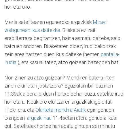
horretarako.
Meris satelitearen eguneroko argazkiak
Miravi
webgunean ikus daitezke.
Bilaketa ez zait
erabilterraza begitantzen, baina asmatu daiteke, saio
batzuen ondoren. Bilaketaren bidez, irudi bakoitzak
zein area hartzen duen ikus daiteke (hemen
pantaila-
irudia
), eta kasualitatez, atzo goizean bazegoen bat.
Non zinen zu atzo goizean? Mendiren batera irten
zinen elurretan jostatzera? Eguzkitan ibili bazinen
11.39ak aldera, orduan hortxe behar duzu, satelite irudi
horretan... Neuk ere elurtzaren argazkiak igo ditut
Flickr-era, eta
Olarteta mendira Aiatik
egin genuen
txangoan,
argazki hau
11.45etan atera genuela ikusi
dut. Sateliteak hortxe harrapatu gintuen sei minutu