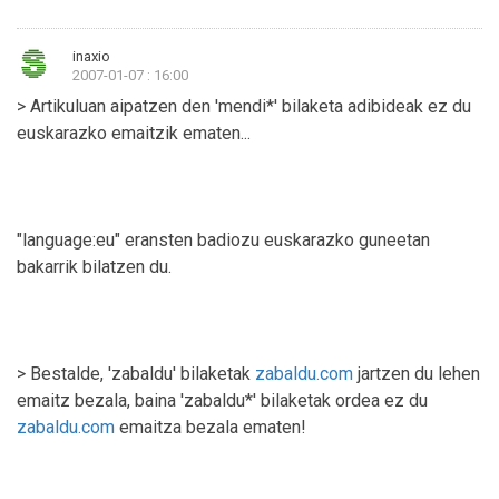
inaxio
2007-01-07 : 16:00
> Artikuluan aipatzen den 'mendi*' bilaketa adibideak ez du
euskarazko emaitzik ematen...
"language:eu" eransten badiozu euskarazko guneetan
bakarrik bilatzen du.
> Bestalde, 'zabaldu' bilaketak
zabaldu.com
jartzen du lehen
emaitz bezala, baina 'zabaldu*' bilaketak ordea ez du
zabaldu.com
emaitza bezala ematen!