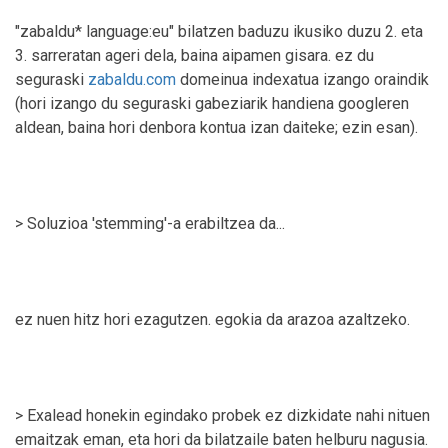
"zabaldu* language:eu" bilatzen baduzu ikusiko duzu 2. eta
3. sarreratan ageri dela, baina aipamen gisara. ez du
seguraski
zabaldu.com
domeinua indexatua izango oraindik
(hori izango du seguraski gabeziarik handiena googleren
aldean, baina hori denbora kontua izan daiteke; ezin esan).
> Soluzioa 'stemming'-a erabiltzea da...
ez nuen hitz hori ezagutzen. egokia da arazoa azaltzeko.
> Exalead honekin egindako probek ez dizkidate nahi nituen
emaitzak eman, eta hori da bilatzaile baten helburu nagusia.