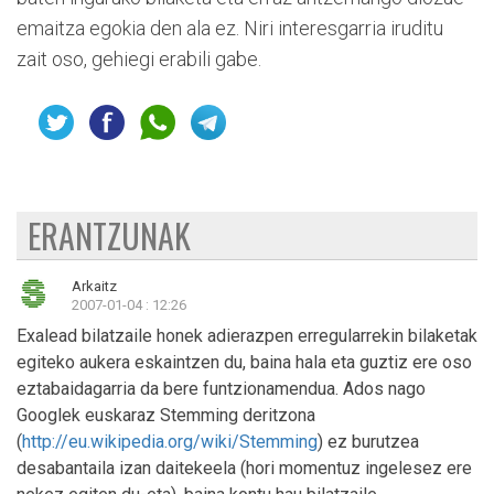
emaitza egokia den ala ez. Niri interesgarria iruditu
zait oso, gehiegi erabili gabe.
ERANTZUNAK
Arkaitz
2007-01-04 : 12:26
Exalead bilatzaile honek adierazpen erregularrekin bilaketak
egiteko aukera eskaintzen du, baina hala eta guztiz ere oso
eztabaidagarria da bere funtzionamendua. Ados nago
Googlek euskaraz Stemming deritzona
(
http://eu.wikipedia.org/wiki/Stemming
) ez burutzea
desabantaila izan daitekeela (hori momentuz ingelesez ere