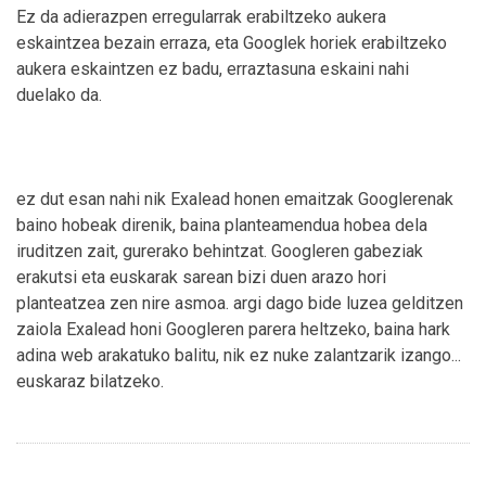
Ez da adierazpen erregularrak erabiltzeko aukera
eskaintzea bezain erraza, eta Googlek horiek erabiltzeko
aukera eskaintzen ez badu, erraztasuna eskaini nahi
duelako da.
ez dut esan nahi nik Exalead honen emaitzak Googlerenak
baino hobeak direnik, baina planteamendua hobea dela
iruditzen zait, gurerako behintzat. Googleren gabeziak
erakutsi eta euskarak sarean bizi duen arazo hori
planteatzea zen nire asmoa. argi dago bide luzea gelditzen
zaiola Exalead honi Googleren parera heltzeko, baina hark
adina web arakatuko balitu, nik ez nuke zalantzarik izango...
euskaraz bilatzeko.