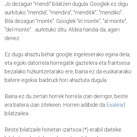
Jo dezagun "mendi" bilatzen dugula. Googlek ez digu
aurkituko "mendia", "mendira", "menditik", "mendiko"...
Bila dezagun "monte": Googlek "el monte", "al monte",
"del monte"... aurkituko ditu. Aldea handia da, ageri
denez.
Ez dugu ahaztu behar google ingeleserako egina dela,
eta egoki datorrela horregatik gaztelera eta frantsesa
bezalako hizkuntzetarako ere, baina ez da euskararako
batere egokia: badirudi hori ahaztuta dugula.
Baina ez du zertan horrek horrela izan derrigor, beste
era batera izan zitekeen. Horren adibide da
Exalead
bilatzailea .
Beste bilatzaile honetan izartxoa (*) erabil daiteke