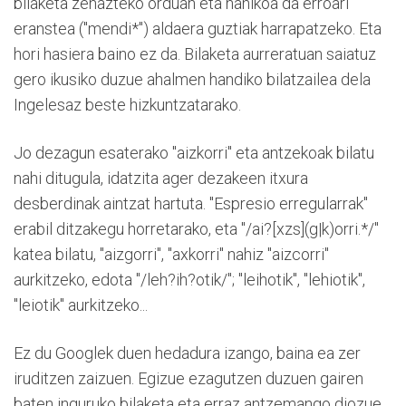
bilaketa zehazteko orduan eta nahikoa da erroari
eranstea ("mendi*") aldaera guztiak harrapatzeko. Eta
hori hasiera baino ez da. Bilaketa aurreratuan saiatuz
gero ikusiko duzue ahalmen handiko bilatzailea dela
Ingelesaz beste hizkuntzatarako.
Jo dezagun esaterako "aizkorri" eta antzekoak bilatu
nahi ditugula, idatzita ager dezakeen itxura
desberdinak aintzat hartuta. "Espresio erregularrak"
erabil ditzakegu horretarako, eta "/ai?[xzs](g|k)orri.*/"
katea bilatu, "aizgorri", "axkorri" nahiz "aizcorri"
aurkitzeko, edota "/leh?ih?otik/"; "leihotik", "lehiotik",
"leiotik" aurkitzeko...
Ez du Googlek duen hedadura izango, baina ea zer
iruditzen zaizuen. Egizue ezagutzen duzuen gairen
baten inguruko bilaketa eta erraz antzemango diozue