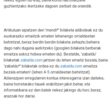
nekez egiten du-eta), baina kontu hau bilatzaile
guztientzako ikertzeke dagoen zerbait da oraindik.
Artikuluan aipatzen den 'mendi*' bilaketa adibideak ez du
euskarazko emaitzik ematen lehenengo orrialdeetan
behintzat, beraz berdin berdin bilaketa zehaztu beharra
dago nahi duguna aurkitzeko (googlen bilaketa berberak
emaitza askoz hobea ematen du). Bestalde, 'zabaldu'
bilaketak
zabaldu.com
jartzen du lehen emaitz bezala, baina
'zabaldu*' bilaketak ordea ez du
zabaldu.com
emaitza
bezala ematen! (lehen 4-5 orrialdeetan behintzat).
Adierazpen erregularren kontua interesgarria izan daiteke,
baina horretarako hauek erabiltzen jakin behar, eta
informatikaria ez den batek nekez jakingo du hori; beraz,
arazoak hor darrai.