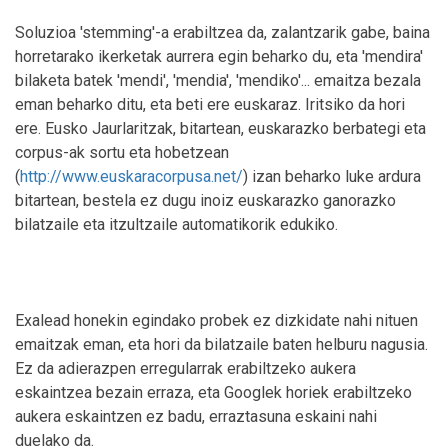
Soluzioa 'stemming'-a erabiltzea da, zalantzarik gabe, baina
horretarako ikerketak aurrera egin beharko du, eta 'mendira'
bilaketa batek 'mendi', 'mendia', 'mendiko'... emaitza bezala
eman beharko ditu, eta beti ere euskaraz. Iritsiko da hori
ere. Eusko Jaurlaritzak, bitartean, euskarazko berbategi eta
corpus-ak sortu eta hobetzean
(
http://www.euskaracorpusa.net/
) izan beharko luke ardura
bitartean, bestela ez dugu inoiz euskarazko ganorazko
bilatzaile eta itzultzaile automatikorik edukiko.
Exalead honekin egindako probek ez dizkidate nahi nituen
emaitzak eman, eta hori da bilatzaile baten helburu nagusia.
Ez da adierazpen erregularrak erabiltzeko aukera
eskaintzea bezain erraza, eta Googlek horiek erabiltzeko
aukera eskaintzen ez badu, erraztasuna eskaini nahi
duelako da.