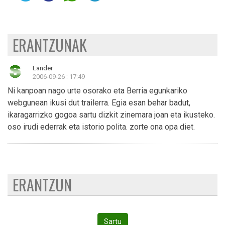
ERANTZUNAK
Lander
2006-09-26 : 17:49
Ni kanpoan nago urte osorako eta Berria egunkariko
webgunean ikusi dut trailerra. Egia esan behar badut,
ikaragarrizko gogoa sartu dizkit zinemara joan eta ikusteko.
oso irudi ederrak eta istorio polita. zorte ona opa diet.
ERANTZUN
Sartu