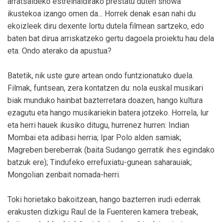
arratsaldeko estreinaldirako prestatu duten showa
ikustekoa izango omen da... Horrek denak esan nahi du
ekoizleek diru dexente lortu dutela filmean sartzeko, edo
baten bat dirua arriskatzeko gertu dagoela proiektu hau dela
eta. Ondo aterako da apustua?
Batetik, nik uste gure artean ondo funtzionatuko duela.
Filmak, funtsean, zera kontatzen du: nola euskal musikari
biak munduko hainbat bazterretara doazen, hango kultura
ezagutu eta hango musikariekin batera jotzeko. Horrela, lur
eta herri hauek ikusiko ditugu, hurrenez hurren: Indian
Mombai eta adibasi herria; Ipar Polo alden samiak;
Magreben bereberrak (baita Sudango gerratik ihes egindako
batzuk ere); Tindufeko errefuxiatu-gunean saharauiak;
Mongolian zenbait nomada-herri.
Toki horietako bakoitzean, hango bazterren irudi ederrak
erakusten dizkigu Raul de la Fuenteren kamera trebeak,