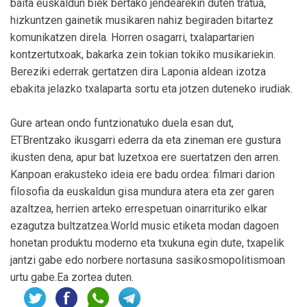
baita euskaldun biek bertako jendearekin duten tratua,
hizkuntzen gainetik musikaren nahiz begiraden bitartez
komunikatzen direla. Horren osagarri, txalapartarien
kontzertutxoak, bakarka zein tokian tokiko musikariekin.
Bereziki ederrak gertatzen dira Laponia aldean izotza
ebakita jelazko txalaparta sortu eta jotzen duteneko irudiak.
Gure artean ondo funtzionatuko duela esan dut,
ETBrentzako ikusgarri ederra da eta zineman ere gustura
ikusten dena, apur bat luzetxoa ere suertatzen den arren.
Kanpoan erakusteko ideia ere badu ordea: filmari darion
filosofia da euskaldun gisa mundura atera eta zer garen
azaltzea, herrien arteko errespetuan oinarrituriko elkar
ezagutza bultzatzea.World music etiketa modan dagoen
honetan produktu moderno eta txukuna egin dute, txapelik
jantzi gabe edo norbere nortasuna sasikosmopolitismoan
urtu gabe.Ea zortea duten.