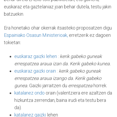
euskaraz eta gaztelaniaz joan behar dutela, testu jakin
batzuekin.
Era honetako ohar okerrak itsasteko proposatzen digu
Espainiako Osasun Ministerioak,
erretzerik ez dagoen
tokietan:
euskaraz gaizki lehen
:
kerik gabeko guneak
errespatzea araua izan da. Kerik gabeko kunea.
euskaraz gaizki orain
:
kerik gabeko guneak
errespatzea araua izango da. Kerik gabeko
gunea.
Gaizki jarraitzen du
errespatzea
horrek.
katalanez ondo
orain (valentziera ere azaltzen da
hizkuntza zerrendan, baina irudi eta testu bera
da).
katalanez gaizki
lehen