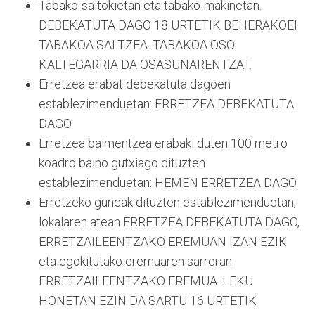
Tabako-saltokietan eta tabako-makinetan.
DEBEKATUTA DAGO 18 URTETIK BEHERAKOEI
TABAKOA SALTZEA. TABAKOA OSO
KALTEGARRIA DA OSASUNARENTZAT.
Erretzea erabat debekatuta dagoen
establezimenduetan: ERRETZEA DEBEKATUTA
DAGO.
Erretzea baimentzea erabaki duten 100 metro
koadro baino gutxiago dituzten
establezimenduetan: HEMEN ERRETZEA DAGO.
Erretzeko guneak dituzten establezimenduetan,
lokalaren atean ERRETZEA DEBEKATUTA DAGO,
ERRETZAILEENTZAKO EREMUAN IZAN EZIK
eta egokitutako eremuaren sarreran
ERRETZAILEENTZAKO EREMUA. LEKU
HONETAN EZIN DA SARTU 16 URTETIK