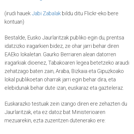
(irudi hauek
Jabi Zabalak
bildu ditu Flickr-eko bere
kontuan)
Bestalde, Eusko Jaurlaritzak publiko egin du, prentsa
idatzizko iragarkien bidez, ze ohar jarri behar diren
EAEko lokaletan. Gaurko Berriaren alean datorren
iragarkiak dioenez, Tabakoaren legea betetzeko araudi
zehatzago baten zain, Araba, Bizkaia eta Gipuzkoako
lokal publikoetan oharrak jarri egin behar dira, eta
elebidunak behar dute izan, euskaraz eta gazteleraz.
Euskarazko testuak zein izango diren ere zehazten du
Jaurlaritzak, eta ez datoz bat Ministerioaren
mezuarekin, ezta zuzentzen dutenerako ere: