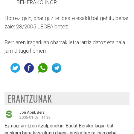
BEHERAKO INOR.
Horrez gain, ohar guztiei beste esaldi bat gehitu behar
zaie: 28/2005 LEGEA betez.
Berriaren iragarkian oharrak letra larriz datoz eta hala
jarri ditugu hemen.
ERANTZUNAK
Jon Abril, Bera
2006-01-03 : 11:33
Ez naiz arritzen itzulpenekin. Badut Berako lagun bat
euskara bere kasa ikasi duena, euskaltegira joan gabe.