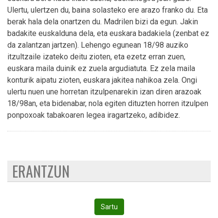
Ulertu, ulertzen du, baina solasteko ere arazo franko du. Eta
berak hala dela onartzen du. Madrilen bizi da egun. Jakin
badakite euskalduna dela, eta euskara badakiela (zenbat ez
da zalantzan jartzen). Lehengo egunean 18/98 auziko
itzultzaile izateko deitu zioten, eta ezetz erran zuen,
euskara maila duinik ez zuela argudiatuta. Ez zela maila
konturik aipatu zioten, euskara jakitea nahikoa zela. Ongi
ulertu nuen une horretan itzulpenarekin izan diren arazoak
18/98an, eta bidenabar, nola egiten dituzten horren itzulpen
ponpoxoak tabakoaren legea iragartzeko, adibidez.
ERANTZUN
Sartu