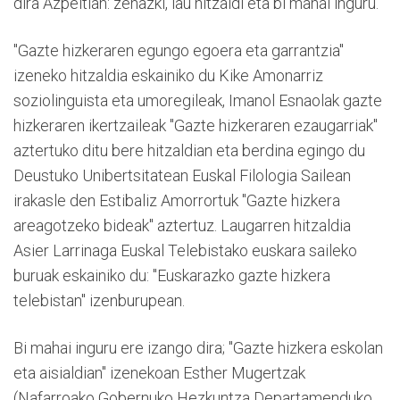
dira Azpeitian: zehazki, lau hitzaldi eta bi mahai inguru.
"Gazte hizkeraren egungo egoera eta garrantzia"
izeneko hitzaldia eskainiko du Kike Amonarriz
soziolinguista eta umoregileak, Imanol Esnaolak gazte
hizkeraren ikertzaileak "Gazte hizkeraren ezaugarriak"
aztertuko ditu bere hitzaldian eta berdina egingo du
Deustuko Unibertsitatean Euskal Filologia Sailean
irakasle den Estibaliz Amorrortuk "Gazte hizkera
areagotzeko bideak" aztertuz. Laugarren hitzaldia
Asier Larrinaga Euskal Telebistako euskara saileko
buruak eskainiko du: "Euskarazko gazte hizkera
telebistan" izenburupean.
Bi mahai inguru ere izango dira; "Gazte hizkera eskolan
eta aisialdian" izenekoan Esther Mugertzak
(Nafarroako Gobernuko Hezkuntza Departamenduko