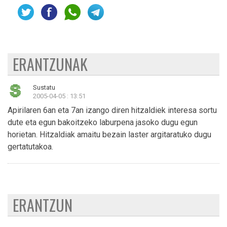
ERANTZUNAK
Sustatu
2005-04-05 : 13:51
Apirilaren 6an eta 7an izango diren hitzaldiek interesa sortu
dute eta egun bakoitzeko laburpena jasoko dugu egun
horietan. Hitzaldiak amaitu bezain laster argitaratuko dugu
gertatutakoa.
ERANTZUN