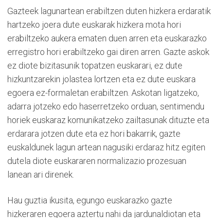
Gazteek lagunartean erabiltzen duten hizkera erdaratik
hartzeko joera dute euskarak hizkera mota hori
erabiltzeko aukera ematen duen arren eta euskarazko
erregistro hori erabiltzeko gai diren arren. Gazte askok
ez diote bizitasunik topatzen euskarari, ez dute
hizkuntzarekin jolastea lortzen eta ez dute euskara
egoera ez-formaletan erabiltzen. Askotan ligatzeko,
adarra jotzeko edo haserretzeko orduan, sentimendu
horiek euskaraz komunikatzeko zailtasunak dituzte eta
erdarara jotzen dute eta ez hori bakarrik, gazte
euskaldunek lagun artean nagusiki erdaraz hitz egiten
dutela diote euskararen normalizazio prozesuan
lanean ari direnek.
Hau guztia ikusita, egungo euskarazko gazte
hizkeraren egoera aztertu nahi da jardunaldiotan eta