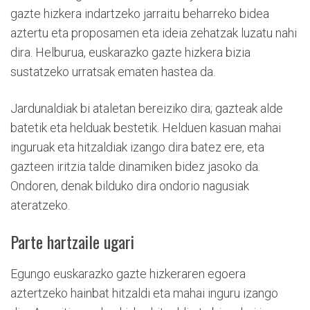
gazte hizkera indartzeko jarraitu beharreko bidea
aztertu eta proposamen eta ideia zehatzak luzatu nahi
dira. Helburua, euskarazko gazte hizkera bizia
sustatzeko urratsak ematen hastea da.
Jardunaldiak bi ataletan bereiziko dira; gazteak alde
batetik eta helduak bestetik. Helduen kasuan mahai
inguruak eta hitzaldiak izango dira batez ere, eta
gazteen iritzia talde dinamiken bidez jasoko da.
Ondoren, denak bilduko dira ondorio nagusiak
ateratzeko.
Parte hartzaile ugari
Egungo euskarazko gazte hizkeraren egoera
aztertzeko hainbat hitzaldi eta mahai inguru izango