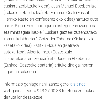
euskara zerbitzuko kidea), Juan Manuel Etxeberriak
(irakaslea eta idazlea) eta Erramun Osak (Euskal
Herriko ikastolen konfederazioko kidea) hartuko dute
parte. Bigarren mahai ingurua ostegunean izango da
eta mintzagaia hauxe: "Euskara gazteei zuzendutako
komunikabideetan". Goizeder Taberna (Xirika gazte
kazetako kidea), Estitxu Elduaien (Matraka
astekarikoa), Alberto Irazu (Gaztetxulo
hilabetekariaren izenean) eta Joseina Etxeberria
(Euskadi Gazteako esataria) arituko dira gai horren
inguruan solasean.
Informazio gehiago nahi izanez gero,
aisia.net
webgunean edota 943 27 00 33 telefono zenbakira
deituta lor dezakezue.