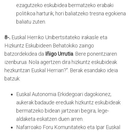
ezagutzeko eskubidea bermatzeko erabaki
politikoa harturik, hori baliatzeko tresna egokiena
baliatu zuten.
8-.
Euskal Herriko Unibertsitateko irakasle eta
Hizkuntz Eskubideen Behatokiko zaingo
batzordekidea da
Iñigo Urrutia
. Bere ponentziaren
izenburua: Nola agertzen dira hizkuntz eskubideak
hezkuntzan Euskal Herrian?". Berak esandako ideia
batzuk:
Euskal Autonomia Erkidegoari dagokionez,
aukerak badaude ereduak hizkuntz eskubideak
bermatzeko bidean jartzeari begira, lege-
aldaketa eskatzen duen arren.
Nafarroako Foru Komunitateko eta Ipar Euskal