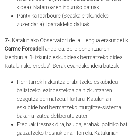
kidea): Nafarroaren inguruko datuak
Pantxika Ibarboure (Seaska erakundeko
zuzendaria): Iparraldeko datuak
7-.
Kataluniako Observatori de la Llengua erakundetik
Carme Forcadell
anderea. Bere ponentziaren
izenburua: "Hizkuntz eskubideak bermatzeko bidea:
Kataluniako eredua". Berak esandako ideia batzuk:
Herritarrek hizkuntza erabiltzeko eskubidea
baliatzeko, ezinbestekoa da hizkuntzaren
ezagutza bermatzea. Hartara, Katalunian
eskubide hori bermatzeko murgiltze-sistema
bakarra izatea deliberatu zuten.
Ereduak tresnak dira, hau da, erabaki politiko bat
gauzatzeko tresnak dira. Horrela, Katalunian