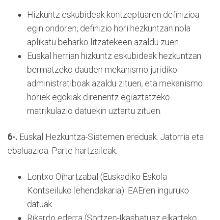
Hizkuntz eskubideak kontzeptuaren definizioa
egin ondoren, definizio hori hezkuntzan nola
aplikatu beharko litzatekeen azaldu zuen.
Euskal herrian hizkuntz eskubideak hezkuntzan
bermatzeko dauden mekanismo juridiko-
administratiboak azaldu zituen, eta mekanismo
horiek egokiak direnentz egiaztatzeko
matrikulazio datuekin uztartu zituen.
6-.
Euskal Hezkuntza-Sistemen ereduak. Jatorria eta
ebaluazioa. Parte-hartzaileak:
Lontxo Oihartzabal (Euskadiko Eskola
Kontseiluko lehendakaria): EAEren inguruko
datuak
Rikardo ederra (Sortzen-Ikasbatuaz elkarteko