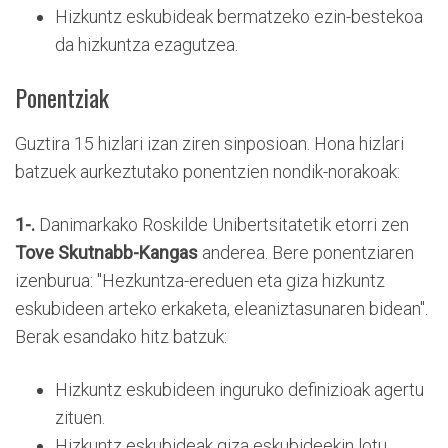
Hizkuntz eskubideak bermatzeko ezin-bestekoa
da hizkuntza ezagutzea.
Ponentziak
Guztira 15 hizlari izan ziren sinposioan. Hona hizlari
batzuek aurkeztutako ponentzien nondik-norakoak:
1-.
Danimarkako Roskilde Unibertsitatetik etorri zen
Tove Skutnabb-Kangas
anderea. Bere ponentziaren
izenburua: "Hezkuntza-ereduen eta giza hizkuntz
eskubideen arteko erkaketa, eleaniztasunaren bidean".
Berak esandako hitz batzuk:
Hizkuntz eskubideen inguruko definizioak agertu
zituen.
Hizkuntz eskubideak giza eskubideekin lotu