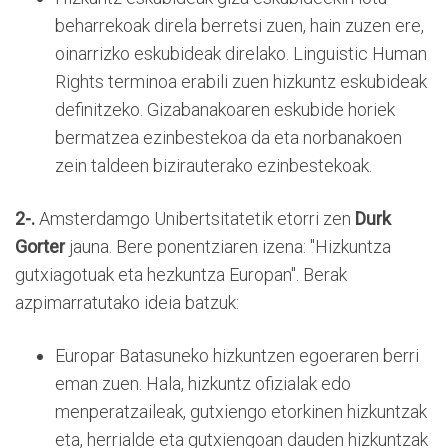
beharrekoak direla berretsi zuen, hain zuzen ere,
oinarrizko eskubideak direlako. Linguistic Human
Rights terminoa erabili zuen hizkuntz eskubideak
definitzeko. Gizabanakoaren eskubide horiek
bermatzea ezinbestekoa da eta norbanakoen
zein taldeen bizirauterako ezinbestekoak.
2-.
Amsterdamgo Unibertsitatetik etorri zen
Durk
Gorter
jauna. Bere ponentziaren izena: "Hizkuntza
gutxiagotuak eta hezkuntza Europan". Berak
azpimarratutako ideia batzuk:
Europar Batasuneko hizkuntzen egoeraren berri
eman zuen. Hala, hizkuntz ofizialak edo
menperatzaileak, gutxiengo etorkinen hizkuntzak
eta, herrialde eta gutxiengoan dauden hizkuntzak