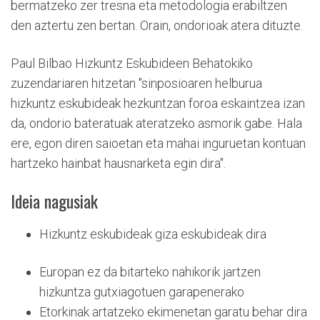
bermatzeko zer tresna eta metodologia erabiltzen
den aztertu zen bertan. Orain, ondorioak atera dituzte.
Paul Bilbao Hizkuntz Eskubideen Behatokiko
zuzendariaren hitzetan "sinposioaren helburua
hizkuntz eskubideak hezkuntzan foroa eskaintzea izan
da, ondorio bateratuak ateratzeko asmorik gabe. Hala
ere, egon diren saioetan eta mahai inguruetan kontuan
hartzeko hainbat hausnarketa egin dira".
Ideia nagusiak
Hizkuntz eskubideak giza eskubideak dira
Europan ez da bitarteko nahikorik jartzen
hizkuntza gutxiagotuen garapenerako
Etorkinak artatzeko ekimenetan garatu behar dira