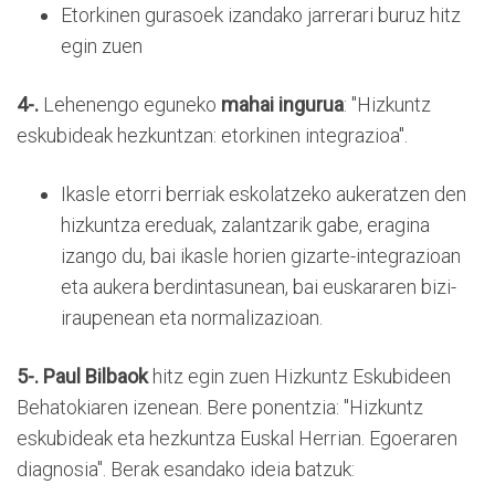
Etorkinen gurasoek izandako jarrerari buruz hitz
egin zuen
4-.
Lehenengo eguneko
mahai ingurua
: "Hizkuntz
eskubideak hezkuntzan: etorkinen integrazioa".
Ikasle etorri berriak eskolatzeko aukeratzen den
hizkuntza ereduak, zalantzarik gabe, eragina
izango du, bai ikasle horien gizarte-integrazioan
eta aukera berdintasunean, bai euskararen bizi-
iraupenean eta normalizazioan.
5-.
Paul Bilbaok
hitz egin zuen Hizkuntz Eskubideen
Behatokiaren izenean. Bere ponentzia: "Hizkuntz
eskubideak eta hezkuntza Euskal Herrian. Egoeraren
diagnosia". Berak esandako ideia batzuk: