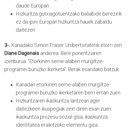
daude Europan.
Hizkuntza gutxiagotuentzako baliabide berezirik
ez da ipini Europan hizkuntza hauek zabaldu
daitezen.
3-.
Kanadako Simon Fraser Unibertsitatetik etorri zen
Diane Dagenais
anderea. Bere ponentziaren
izenburua: "Etorkinen seme-alaben murgiltze-
programei buruzko ikerketa". Berak esandako batzuk:
Kanadan etorkinen seme-alaben murgiltze-
programei buruzko ikerketaren berri eman zuen
Hizkuntzaren ikaskuntza lantzean ager
daitezkeen ikuspegiak zein diren esan zuen:
ikaskuntza prozesu sozial gisa, ikaskuntza
identitatea eraikitzeko elementu gisa...