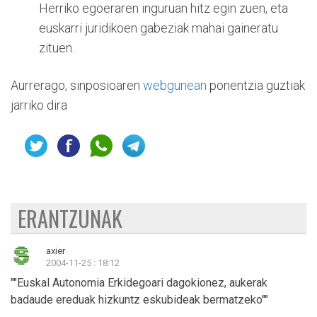
Herriko egoeraren inguruan hitz egin zuen, eta
euskarri juridikoen gabeziak mahai gaineratu
zituen.
Aurrerago, sinposioaren
webgunean
ponentzia guztiak
jarriko dira
ERANTZUNAK
axier
2004-11-25 : 18:12
""Euskal Autonomia Erkidegoari dagokionez, aukerak
badaude ereduak hizkuntz eskubideak bermatzeko""