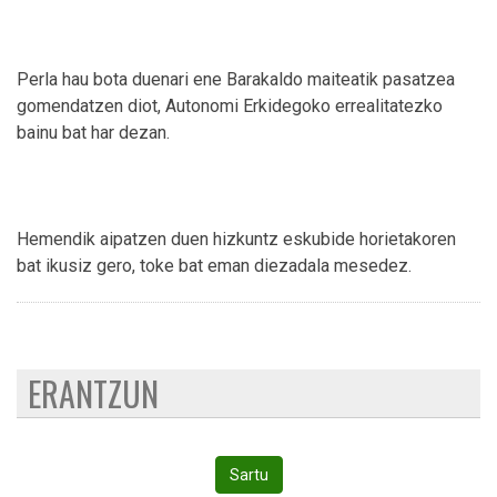
Perla hau bota duenari ene Barakaldo maiteatik pasatzea
gomendatzen diot, Autonomi Erkidegoko errealitatezko
bainu bat har dezan.
Hemendik aipatzen duen hizkuntz eskubide horietakoren
bat ikusiz gero, toke bat eman diezadala mesedez.
ERANTZUN
Sartu