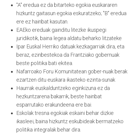
"A" eredua ez da bitarteko egokia euskararen
hizkuntz gaitasun egokia eskuratzeko; "B" eredua
ere ez hainbat kasutan.
EAEko ereduak gainditu litezke ikuspegi
juridikotik, baina legea aldatu beharko litzateke
Ipar Euskal Herriko datuak kezkagarriak dira, eta
beraz, ezinbestekoa da Frantziako gobernuak
beste politika bati ekitea.
Nafarroako Foru Komunitatean gober-nuak berak
ezartzen ditu euskara ikasteko ezinta-sunak
Haurrak euskalduntzeko eginkizuna ez da
hezkuntzarena bakarrik, beste hainbat
esparrutako erakundeena ere bai.
Eskolak tresna egokiak eskaini behar dizkie
ikasleei, baina hizkuntz eskubideak bermatzeko
politika integralak behar dira.