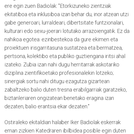
ere egin zuen Badiolak: "Etorkizuneko zientziak
ekitatiboa eta inklusiboa izan behar du, inor atzean utzi
gabe generoari, lurraldeari, dibertsitate funtzionalari,
kulturari edo sexu-joerari lotutako arrazoiengatik. Ez da
nahikoa egotea: ezinbestekoa da gure ekimen eta
proiektuen irisgarritasuna sustatzea eta bermatzea,
pertsona, kolektibo eta publiko guztiengana iritsi ahal
izateko. Zubia izan nahi dugu herritarrak askotariko
diziplina zientifikoetako profesionalekin lotzeko;
sinergiak sortu nahi ditugu ezagutza gizartean
zabaltzeko balio duten tresna erabilgarriak garatzeko,
biztanleriaren ongizatean benetako eragina izan
dezaten, balio erantsia ekar dezaten."
Ostiraleko ekitaldian halaber Iker Badiolak eskerrak
eman zizkien Katedraren ibilbidea posible egin duten