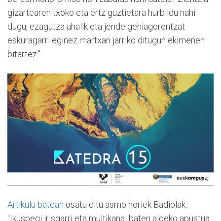
gizartearen txoko eta ertz guztietara hurbildu nahi
dugu, ezagutza ahalik eta jende gehiagorentzat
eskuragarri eginez martxan jarriko ditugun ekimenen
bitartez."
Artikulu batean
osatu ditu asmo horiek Badiolak:
"Ikuspegi irisgarri eta multikanal baten aldeko apustua