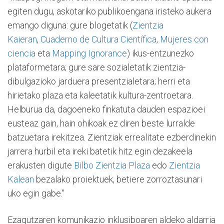
egiten dugu, askotariko publikoengana iristeko aukera
emango diguna: gure blogetatik (
Zientzia
Kaieran
,
Cuaderno de Cultura Científica
,
Mujeres con
ciencia
eta
Mapping Ignorance
) ikus-entzunezko
plataformetara; gure sare sozialetatik zientzia-
dibulgazioko jarduera presentzialetara; herri eta
hirietako plaza eta kaleetatik kultura-zentroetara.
Helburua da, dagoeneko finkatuta dauden espazioei
eusteaz gain, hain ohikoak ez diren beste lurralde
batzuetara irekitzea. Zientziak errealitate ezberdinekin
jarrera hurbil eta ireki batetik hitz egin dezakeela
erakusten digute
Bilbo Zientzia Plaza
edo
Zientzia
Kalean
bezalako proiektuek, betiere zorroztasunari
uko egin gabe."
Ezagutzaren komunikazio inklusiboaren aldeko aldarria