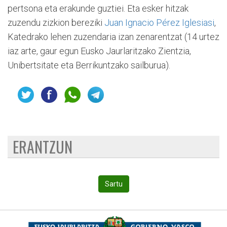
pertsona eta erakunde guztiei. Eta esker hitzak
zuzendu zizkion bereziki
Juan Ignacio Pérez Iglesiasi
,
Katedrako lehen zuzendaria izan zenarentzat (14 urtez
iaz arte, gaur egun Eusko Jaurlaritzako Zientzia,
Unibertsitate eta Berrikuntzako sailburua).
ERANTZUN
Sartu