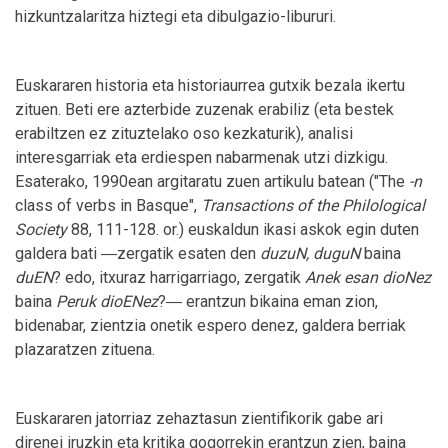
hizkuntzalaritza hiztegi eta dibulgazio-libururi.
Euskararen historia eta historiaurrea gutxik bezala ikertu
zituen. Beti ere azterbide zuzenak erabiliz (eta bestek
erabiltzen ez zituztelako oso kezkaturik), analisi
interesgarriak eta erdiespen nabarmenak utzi dizkigu.
Esaterako, 1990ean argitaratu zuen artikulu batean ("The
-n
class of verbs in Basque",
Transactions of the Philological
Society
88, 111-128. or.) euskaldun ikasi askok egin duten
galdera bati ―zergatik esaten den
duzuN, duguN
baina
duEN
? edo, itxuraz harrigarriago, zergatik
Anek esan dioNez
baina
Peruk dioENez
?― erantzun bikaina eman zion,
bidenabar, zientzia onetik espero denez, galdera berriak
plazaratzen zituena.
Euskararen jatorriaz zehaztasun zientifikorik gabe ari
direnei iruzkin eta kritika gogorrekin erantzun zien, baina