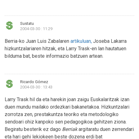
Sustatu
2004-03-30 : 11:29
Berria-ko Juan Luis Zabalaren
artikuluan,
Joseba Lakarra
hizkuntzalariaren hitzak, eta Larry Trask-en lan hautatuen
bilduma bat, beste informazio batzuen artean.
Ricardo Gómez
2004-03-30 : 13:43
Larry Trask hil da eta harekin joan zaigu Euskalaritzak izan
duen mundu mailako ordezkari bakanetakoa. Hizkuntzalari
zorrotza zen, prestakuntza teoriko eta metodologiko
sendoari ohiz kanpoko sen pedagogikoa gehitzen ziona.
Begiratu besterik ez dago
Berriak
argitaratu duen zerrendari
eta hari gehi lekiokeen beste dozena erdi bat