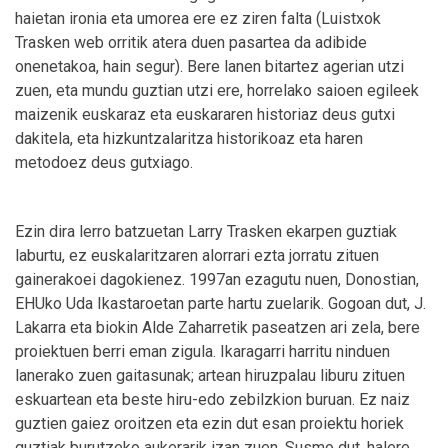
haietan ironia eta umorea ere ez ziren falta (Luistxok
Trasken web orritik atera duen pasartea da adibide
onenetakoa, hain segur). Bere lanen bitartez agerian utzi
zuen, eta mundu guztian utzi ere, horrelako saioen egileek
maizenik euskaraz eta euskararen historiaz deus gutxi
dakitela, eta hizkuntzalaritza historikoaz eta haren
metodoez deus gutxiago.
Ezin dira lerro batzuetan Larry Trasken ekarpen guztiak
laburtu, ez euskalaritzaren alorrari ezta jorratu zituen
gainerakoei dagokienez. 1997an ezagutu nuen, Donostian,
EHUko Uda Ikastaroetan parte hartu zuelarik. Gogoan dut, J.
Lakarra eta biokin Alde Zaharretik paseatzen ari zela, bere
proiektuen berri eman zigula. Ikaragarri harritu ninduen
lanerako zuen gaitasunak; artean hiruzpalau liburu zituen
eskuartean eta beste hiru-edo zebilzkion buruan. Ez naiz
guztien gaiez oroitzen eta ezin dut esan proiektu horiek
guztiak burutzeko aukerarik izan zuen. Susmo dut, halere,