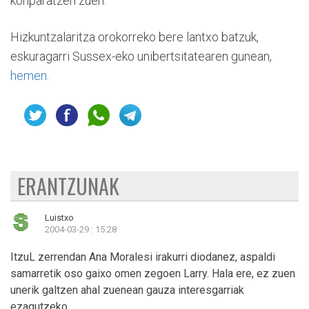
konparatzen zuen.
Hizkuntzalaritza orokorreko bere lantxo batzuk,
eskuragarri Sussex-eko unibertsitatearen gunean,
hemen.
ERANTZUNAK
Luistxo
2004-03-29 : 15:28
ItzuL zerrendan Ana Moralesi irakurri diodanez, aspaldi
samarretik oso gaixo omen zegoen Larry. Hala ere, ez zuen
unerik galtzen ahal zuenean gauza interesgarriak
ezagutzeko.