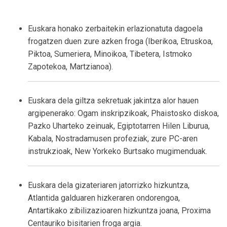
Euskara honako zerbaitekin erlazionatuta dagoela
frogatzen duen zure azken froga (Iberikoa, Etruskoa,
Piktoa, Sumeriera, Minoikoa, Tibetera, Istmoko
Zapotekoa, Martzianoa).
Euskara dela giltza sekretuak jakintza alor hauen
argipenerako: Ogam inskripzikoak, Phaistosko diskoa,
Pazko Uharteko zeinuak, Egiptotarren Hilen Liburua,
Kabala, Nostradamusen profeziak, zure PC-aren
instrukzioak, New Yorkeko Burtsako mugimenduak.
Euskara dela gizateriaren jatorrizko hizkuntza,
Atlantida galduaren hizkeraren ondorengoa,
Antartikako zibilizazioaren hizkuntza joana, Proxima
Centauriko bisitarien froga argia.