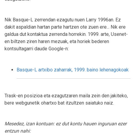
Nik Basque-L zerrendan ezagutu nuen Larry 1996an. Ez
dakit aspaldian hartan parte hartzen ote zuen ere... Nik ere
galdua dut kontaktua zerrenda horrekin. 1999. arte, Usenet-
en biltzen ziren haren mezuak, eta horiek bederen
kontsultagarri daude Google-n:
Basque-L artxibo zaharrak, 1999. baino lehenagokoak
Trask-en posizioa eta ezagutzaren maila zein den jakiteko,
bere webgunetik ohartxo bat itzultzen saiatuko naiz.
Mesedez, izan kontuan: ez dut kontu hauen inguruan ezer
entzun nahi: