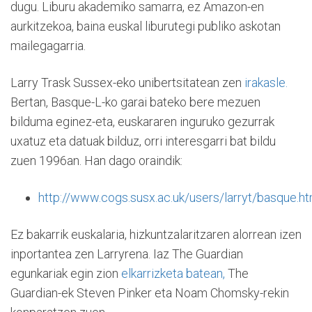
dugu. Liburu akademiko samarra, ez Amazon-en
aurkitzekoa, baina euskal liburutegi publiko askotan
mailegagarria.
Larry Trask Sussex-eko unibertsitatean zen
irakasle.
Bertan, Basque-L-ko garai bateko bere mezuen
bilduma eginez-eta, euskararen inguruko gezurrak
uxatuz eta datuak bilduz, orri interesgarri bat bildu
zuen 1996an. Han dago oraindik:
http://www.cogs.susx.ac.uk/users/larryt/basque.ht
Ez bakarrik euskalaria, hizkuntzalaritzaren alorrean izen
inportantea zen Larryrena. Iaz The Guardian
egunkariak egin zion
elkarrizketa batean,
The
Guardian-ek Steven Pinker eta Noam Chomsky-rekin