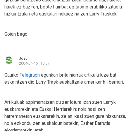
haiek ez baziren, beste hainbat egitasmo erabiliko zituela
hizkuntzalari eta euskalari nekaezina zen Larry Traskek.
Goian bego.
Josu
2004-04-16 : 10:57
Gaurko
Telegraph
egunkari britainiarrak artikulu luze bat
eskaintzen dio Larry Trask euskaltzale amerikar hil berriari.
Artikuluak azpimarratzen du zer lotura izan zuen Larryk
euskararekin eta Euskal Herriarekin: nola hasi zen
harremanetan euskararekin, zelan ikasi zuen gure hizkuntza,
nola ezkondu zen euskaldun batekin, Esther Barrutia
elorriarrarekin, etab.