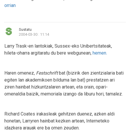
orrian
Sustatu
2004-03-30 : 11:14
Larry Trask-en lantokiak, Sussex-eko Unibertsitateak,
hileta-oharra argitaratu du bere webgunean,
hemen.
Haren omenez,
Festschrift
bat (bizirik den zientzialaria bati
egiten lan akademikoen bilduma lan bat) prestatzen ari
ziren hainbat hizkuntzalaren artean, eta orain, opari-
omenaldia baizik, memoriala izango da liburu hori, tamalez.
Richard Coates irakasleak gehitzen duenez, azken aldi
honetan, Larryren hainbat kezken artean, Interneteko
idazkera arauak ere ba omen zeuden.