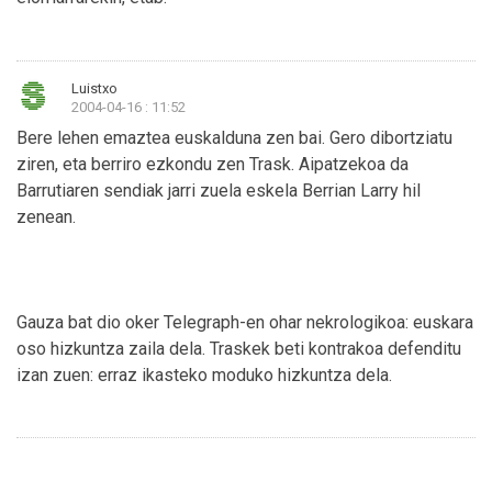
Luistxo
2004-04-16 : 11:52
Bere lehen emaztea euskalduna zen bai. Gero dibortziatu
ziren, eta berriro ezkondu zen Trask. Aipatzekoa da
Barrutiaren sendiak jarri zuela eskela Berrian Larry hil
zenean.
Gauza bat dio oker Telegraph-en ohar nekrologikoa: euskara
oso hizkuntza zaila dela. Traskek beti kontrakoa defenditu
izan zuen: erraz ikasteko moduko hizkuntza dela.