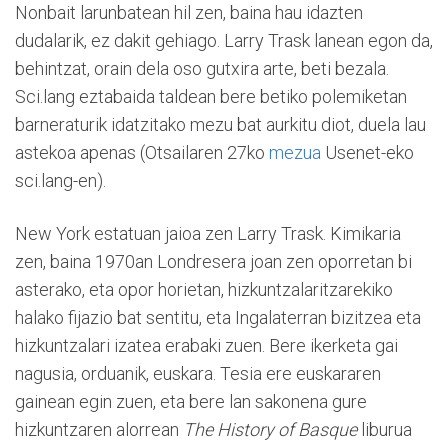
Nonbait larunbatean hil zen, baina hau idazten
dudalarik, ez dakit gehiago. Larry Trask lanean egon da,
behintzat, orain dela oso gutxira arte, beti bezala.
Sci.lang eztabaida taldean bere betiko polemiketan
barneraturik idatzitako mezu bat aurkitu diot, duela lau
astekoa apenas (Otsailaren 27ko
mezua
Usenet-eko
sci.lang-en).
New York estatuan jaioa zen Larry Trask. Kimikaria
zen, baina 1970an Londresera joan zen oporretan bi
asterako, eta opor horietan, hizkuntzalaritzarekiko
halako fijazio bat sentitu, eta Ingalaterran bizitzea eta
hizkuntzalari izatea erabaki zuen. Bere ikerketa gai
nagusia, orduanik, euskara. Tesia ere euskararen
gainean egin zuen, eta bere lan sakonena gure
hizkuntzaren alorrean
The History of Basque
liburua