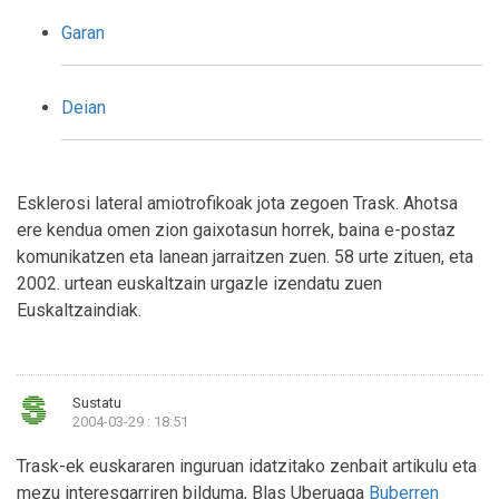
Garan
Deian
Esklerosi lateral amiotrofikoak jota zegoen Trask. Ahotsa
ere kendua omen zion gaixotasun horrek, baina e-postaz
komunikatzen eta lanean jarraitzen zuen. 58 urte zituen, eta
2002. urtean euskaltzain urgazle izendatu zuen
Euskaltzaindiak.
Sustatu
2004-03-29 : 18:51
Trask-ek euskararen inguruan idatzitako zenbait artikulu eta
mezu interesgarriren bilduma, Blas Uberuaga
Buberren