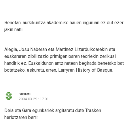
Benetan, aurkikuntza akademiko hauen inguruan ez dut ezer
jakin nahi.
Alegia, Josu Naberan eta Martinez Lizarduikoarekin eta
euskararen zibilizazio primigenioaren teoriekin zerikusi
handirik ez. Euskaldunon antzinatean begirada benetako bat
botatzeko, eskuratu, arren, Larryren History of Basque.
Sustatu
2004-03-29 : 17:01
Deia eta Gara egunkariek argitaratu dute Trasken
heriotzaren berri: