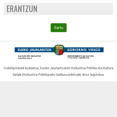
ERANTZUN
Sartu
CodeSyntaxek kudeatua,
Eusko Jaurlaritzaren Hizkuntza Politika eta Kultura
Sailak (Hizkuntza Politikarako Sailburuordetzak)
diruz lagundua.