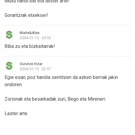
Muxu handi bat eta laister arte!
Gorantziak etxekoei!
Maite&Alex
2004-01-15 : 20:32
Biba zu eta bizkaitarrak!
Gurutze Irizar
2004-01-15 : 22:57
Egie esan, poz handia sentitzen da azken berriak jakin
ondoren.
Zorionak eta besarkadak zuri, Bego eta Mireneri.
Laster arte.