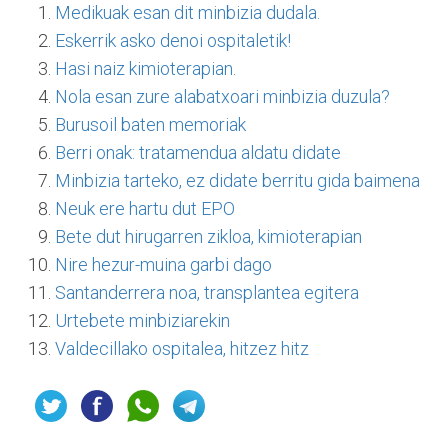
Medikuak esan dit minbizia dudala.
Eskerrik asko denoi ospitaletik!
Hasi naiz kimioterapian.
Nola esan zure alabatxoari minbizia duzula?
Burusoil baten memoriak
Berri onak: tratamendua aldatu didate
Minbizia tarteko, ez didate berritu gida baimena
Neuk ere hartu dut EPO
Bete dut hirugarren zikloa, kimioterapian
Nire hezur-muina garbi dago
Santanderrera noa, transplantea egitera
Urtebete minbiziarekin
Valdecillako ospitalea, hitzez hitz