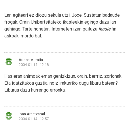
Lan egiteari ez diozu sekula utzi, Joxe. Sustatun badaude
frogak. Orain Unibertsitateko ikasleekin egingo duzu lan
gehiago. Tarte honetan, Interneten izan gaituzu
ikasle
fin
askoak, mordo bat.
Arrasate Irratia
2004-01-14 : 12:18
Hasieran animoak eman genizkizun, orain, berrriz, zorionak.
Eta idatzitakoa guztia, noiz irakurriko dugu liburu batean?
Liburua duzu hurrengo erronka.
Iban Arantzabal
2004-01-14 : 12:57