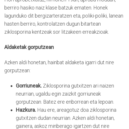
berriro hasiko naiz klase batzuk ematen. Honek
lagunduko dit bergizarteratzen eta, poliki-poliki, lanean
hasten berriro, kontrolatzen dugun bitartean
ziklosporina kentzeak sor litzakeen erreakzioak.
Aldaketak gorputzean
Azken aldi honetan, hainbat aldaketa igarri dut nire
gorputzean:
Gorriuneak.
Ziklosporina gutxitzen ari naizen
neurrian, ugaldu egin zaizkit gorriuneak
gorputzean. Batez ere enborrean eta lepoan.
Hazkura.
Hau ere, areagotuz doa ziklosporina
gutxitzen dudan neurrian. Azken aldi honetan,
gainera, askoz minberago igartzen dut nire