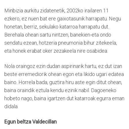
Minbizia aurkitu zidatenetik, 2002ko irailaren 11
ezkero, ez nuen bat ere gaixotasunik harrapatu. Negu
honetan, berriz, sekulako katarroa harrapatu dut.
Berehala ohean sartu nintzen, banekien-eta ondo
sendatu ezean, hotzeria pneumonia bihur zitekeela,
eta honek erabat oker zezakeela nire osabidea.
Nola oraingoz ezin dudan aspirinarik hartu, ez dut izan
beste erremediorik ohean egon eta likido ugari edatea
baino. Horrela bada, guztira hiru aste egin ditut ohean,
baina oraindik eztula kendu ezinik nabil. Dagoeneko
hobeto nago, baina igartzen dut katarroak egurra eman
didala.
Egun beltza Valdecillan