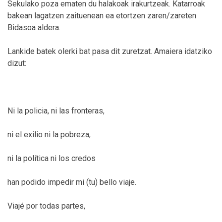
Sekulako poza ematen du halakoak irakurtzeak. Katarroak
bakean lagatzen zaituenean ea etortzen zaren/zareten
Bidasoa aldera.
Lankide batek olerki bat pasa dit zuretzat. Amaiera idatziko
dizut:
Ni la policia, ni las fronteras,
ni el exilio ni la pobreza,
ni la política ni los credos
han podido impedir mi (tu) bello viaje.
Viajé por todas partes,