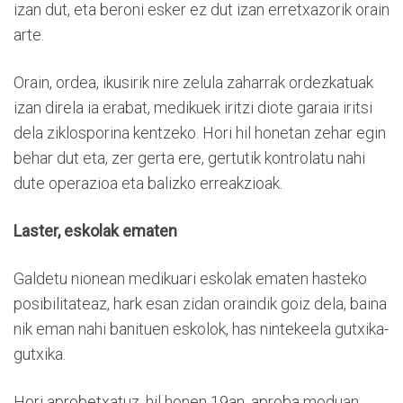
izan dut, eta beroni esker ez dut izan erretxazorik orain
arte.
Orain, ordea, ikusirik nire zelula zaharrak ordezkatuak
izan direla ia erabat, medikuek iritzi diote garaia iritsi
dela ziklosporina kentzeko. Hori hil honetan zehar egin
behar dut eta, zer gerta ere, gertutik kontrolatu nahi
dute operazioa eta balizko erreakzioak.
Laster, eskolak ematen
Galdetu nionean medikuari eskolak ematen hasteko
posibilitateaz, hark esan zidan oraindik goiz dela, baina
nik eman nahi banituen eskolok, has nintekeela gutxika-
gutxika.
Hori aprobetxatuz, hil honen 19an, aproba moduan,