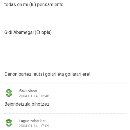
todas en mi (tu) pensamiento.
Gidi Abamegal (Etiopia)
Denon partez, eutsi goiari eta goilarari ere!
iñaki olano
2004-01-14 : 15:48
Bejondeizula bihotzez.
Lagun zahar bat...
2004-01-14 : 17:09