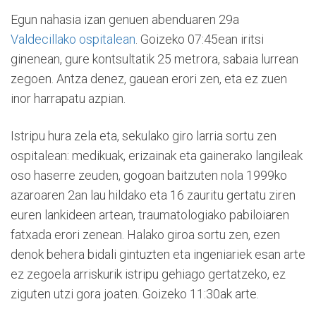
Egun nahasia izan genuen abenduaren 29a
Valdecillako ospitalean
. Goizeko 07:45ean iritsi
ginenean, gure kontsultatik 25 metrora, sabaia lurrean
zegoen. Antza denez, gauean erori zen, eta ez zuen
inor harrapatu azpian.
Istripu hura zela eta, sekulako giro larria sortu zen
ospitalean: medikuak, erizainak eta gainerako langileak
oso haserre zeuden, gogoan baitzuten nola 1999ko
azaroaren 2an lau hildako eta 16 zauritu gertatu ziren
euren lankideen artean, traumatologiako pabiloiaren
fatxada erori zenean. Halako giroa sortu zen, ezen
denok behera bidali gintuzten eta ingeniariek esan arte
ez zegoela arriskurik istripu gehiago gertatzeko, ez
ziguten utzi gora joaten. Goizeko 11:30ak arte.