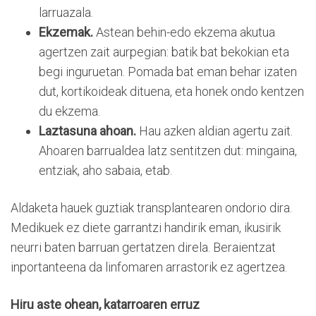
larruazala.
Ekzemak.
Astean behin-edo ekzema akutua
agertzen zait aurpegian: batik bat bekokian eta
begi inguruetan. Pomada bat eman behar izaten
dut, kortikoideak dituena, eta honek ondo kentzen
du ekzema.
Laztasuna ahoan.
Hau azken aldian agertu zait.
Ahoaren barrualdea latz sentitzen dut: mingaina,
entziak, aho sabaia, etab.
Aldaketa hauek guztiak transplantearen ondorio dira.
Medikuek ez diete garrantzi handirik eman, ikusirik
neurri baten barruan gertatzen direla. Beraientzat
inportanteena da linfomaren arrastorik ez agertzea.
Hiru aste ohean, katarroaren erruz