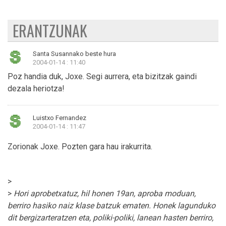
ERANTZUNAK
Santa Susannako beste hura
2004-01-14 : 11:40
Poz handia duk, Joxe. Segi aurrera, eta bizitzak gaindi
dezala heriotza!
Luistxo Fernandez
2004-01-14 : 11:47
Zorionak Joxe. Pozten gara hau irakurrita.
>
>
Hori aprobetxatuz, hil honen 19an, aproba moduan,
berriro hasiko naiz klase batzuk ematen. Honek lagunduko
dit bergizarteratzen eta, poliki-poliki, lanean hasten berriro,