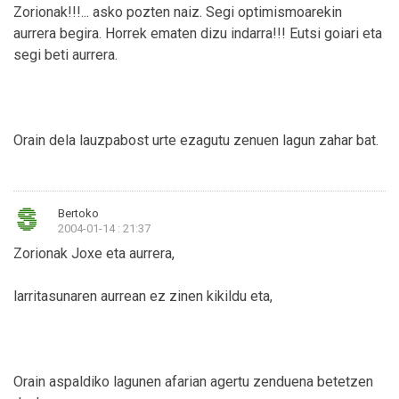
Zorionak!!!... asko pozten naiz. Segi optimismoarekin
aurrera begira. Horrek ematen dizu indarra!!! Eutsi goiari eta
segi beti aurrera.
Orain dela lauzpabost urte ezagutu zenuen lagun zahar bat.
Bertoko
2004-01-14 : 21:37
Zorionak Joxe eta aurrera,
larritasunaren aurrean ez zinen kikildu eta,
Orain aspaldiko lagunen afarian agertu zenduena betetzen