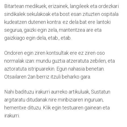
Bitartean medikuek, erizainek, langileek eta ordezkari
sindikalek sekulakoak eta bost esan zituzten ospitala
kudeatzen dutenen kontra: ez dela bat ere lantoki
segurua, gaizki egin zela, mantentzea are eta
gaizkiago egin dela, etab., etab.
Ondoren egin ziren kontsultak ere ez ziren oso
normalak izan: mundu guztia atzeratuta zebilen, eta
aztoratuta istripuarekin. Egun nahasia benetan.
Otsailaren 2an berriz itzuli beharko gara.
Nahi badituzu irakurri aurreko artikuluak, Sustatun
argitaratu ditudanak nire minbiziaren inguruan,
hementxe dituzu. Klik egin testuaren gainean eta
irakurri.