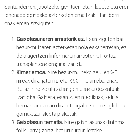
Santanderren, jasotzeko genituen-eta hilabete eta erdi
lehenago egindako azterketen emaitzak. Han, berri
onak eman zizkiguten:
Gaixotasunaren arrastorik ez.
Esan ziguten bai
hezur-muinaren azterketan nola eskanerretan, ez
dela agertzen linformaren arrastorik. Hortaz,
transplanteak eragina izan du.
Kimerismoa.
Nire hezur-muineko zelulen %5
nireak dira, jatorriz; eta %95 nire arrebarenak.
Beraz, nire zelula zahar gehienak ordezkatuak
izan dira. Gainera, esan zuen medikuak, zelula
berriak lanean ari dira, etengabe sortzen globulu
gorriak, zuriak eta plaketak.
Gaixotasun tematia.
Nire gaixotasunak (linfoma
folikularra) zortzi bat urte iraun lezake