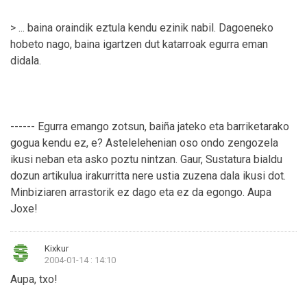
> ... baina oraindik eztula kendu ezinik nabil. Dagoeneko
hobeto nago, baina igartzen dut katarroak egurra eman
didala.
------ Egurra emango zotsun, baiña jateko eta barriketarako
gogua kendu ez, e? Astelelehenian oso ondo zengozela
ikusi neban eta asko poztu nintzan. Gaur, Sustatura bialdu
dozun artikulua irakurritta nere ustia zuzena dala ikusi dot.
Minbiziaren arrastorik ez dago eta ez da egongo. Aupa
Joxe!
Kixkur
2004-01-14 : 14:10
Aupa, txo!