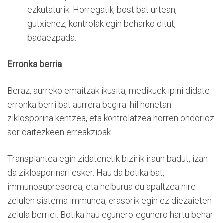
ezkutaturik. Horregatik, bost bat urtean,
gutxienez, kontrolak egin beharko ditut,
badaezpada.
Erronka berria
Beraz, aurreko emaitzak ikusita, medikuek ipini didate
erronka berri bat aurrera begira: hil honetan
ziklosporina kentzea, eta kontrolatzea horren ondorioz
sor daitezkeen erreakzioak.
Transplantea egin zidatenetik bizirik iraun badut, izan
da ziklosporinari esker. Hau da botika bat,
immunosupresorea, eta helburua du apaltzea nire
zelulen sistema immunea, erasorik egin ez diezaieten
zelula berriei. Botika hau egunero-egunero hartu behar