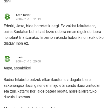
dan!
Asto Rider
2004-01-15 : 11:13
Ederki, Joxe, bide horretatik segi. Ez zakiat fakultatean,
baina Sustatun behintzat lezio ederra eman diguk denbora
honetan! Bizitzarako, hi baino irakasle hoberik non aurkiutko
diagu? Inon ez.
marijo
2004-01-15 : 20:00
Aupa, aspaldiko!
Badira hilabete batzuk elkar ikusten ez dugula, baina
azkenengoz ikusi ginenean majo eta sendo ikusi zintudan
eta ziur, katarro hori alde batera lagata, horrela jarraituko
duzula luzaroan.