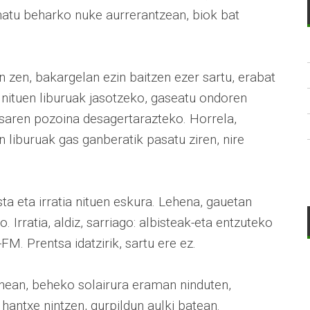
inatu beharko nuke aurrerantzean, biok bat
n zen, bakargelan ezin baitzen ezer sartu, erabat
n nituen liburuak jasotzeko, gaseatu ondoren
asaren pozoina desagertarazteko. Horrela,
 liburuak gas ganberatik pasatu ziren, nire
ta eta irratia nituen eskura. Lehena, gauetan
. Irratia, aldiz, sarriago: albisteak-eta entzuteko
M. Prentsa idatzirik, sartu ere ez.
unean, beheko solairura eraman ninduten,
hantxe nintzen, gurpildun aulki batean.