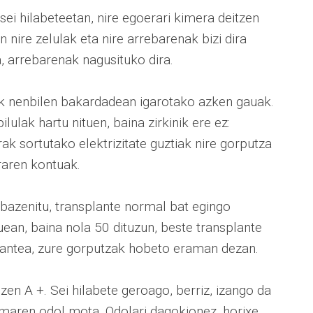
ei hilabeteetan, nire egoerari kimera deitzen
 nire zelulak eta nire arrebarenak bizi dira
, arrebarenak nagusituko dira.
inik nenbilen bakardadean igarotako azken gauak.
ilulak hartu nituen, baina zirkinik ere ez:
ak sortutako elektrizitate guztiak nire gorputza
raren kontuak.
 bazenitu, transplante normal bat egingo
ean, baina nola 50 dituzun, beste transplante
lantea, zure gorputzak hobeto eraman dezan.
zen A +. Sei hilabete geroago, berriz, izango da
timaren odol mota. Odolari dagokionez, horixe