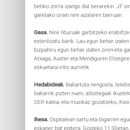
betiko zorra izango dut berarekin. JF s
garelako orain nire azalaren barruan.
Gasa.
Nire liburuak garbitzeko erabiltze
esterilizatu barik. Lau egun behar izate
bizpahiru egun behar izaten ziren-eta g
Atxaga, Auster eta Mendiguren Elizegiren
eskuetara iritsi aurretik.
Hedabideak.
Bakartuta nengoela, telebis
bakarrik pizten nuen, albistegiak ikusteko
SER katea; eta musikaz gozatzeko, Kiss-F
Ihesa.
Ospitalean sartu eta bigarren eg
eskaner bat egitera. Goizeko 11:30etan, 