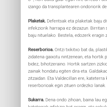
izango da transplantearen ondoriorik de
Plaketak.
Defentsak eta plaketak baju di
infekziorik harrapa ez dezazun. Birritan
baju nituelako. Bestela, edozerk eragin
Reserborioa.
Ontzi txikitxo bat da, plas
zidatena gaixotu nintzenean, eta hortik 
bidez, bihotzeraino. Hortik sartzen zizk
zainak hondatu egiten dira eta. Galdakaon
zitzaidan. Eta Valdecillan ere, kateterra
reserborioak egin zituen ordezko lanak.
Sukarra.
Dena ondo zihoan, baina lau egun
kateterrak infekzio bat eragin, eta seku