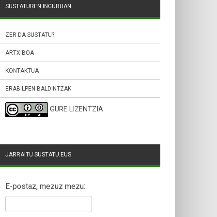
SUSTATUREN INGURUAN
ZER DA SUSTATU?
ARTXIBOA
KONTAKTUA
ERABILPEN BALDINTZAK
GURE LIZENTZIA
JARRAITU SUSTATU.EUS
E-postaz, mezuz mezu: