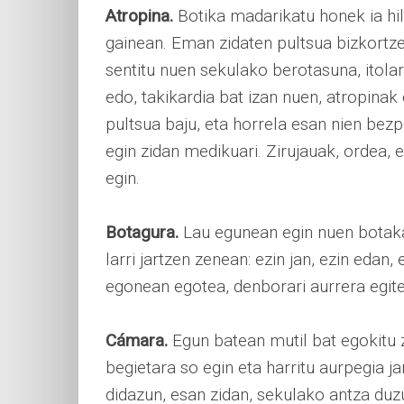
Atropina.
Botika madarikatu honek ia hi
gainean. Eman zidaten pultsua bizkortzek
sentitu nuen sekulako berotasuna, itolar
edo, takikardia bat izan nuen, atropinak
pultsua baju, eta horrela esan nien bez
egin zidan medikuari. Zirujauak, ordea, e
egin.
Botagura.
Lau egunean egin nuen botaka,
larri jartzen zenean: ezin jan, ezin edan
egonean egotea, denborari aurrera egite
Cámara.
Egun batean mutil bat egokitu z
begietara so egin eta harritu aurpegia ja
didazun, esan zidan, sekulako antza d