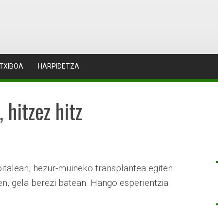
TXIBOA
HARPIDETZA
 hitzez hitz
italean, hezur-muineko transplantea egiten.
n, gela berezi batean. Hango esperientzia