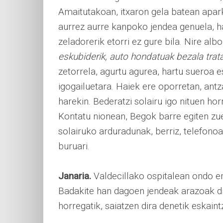
Amaitutakoan, itxaron gela batean apark
aurrez aurre kanpoko jendea genuela, ha
zeladorerik etorri ez gure bila. Nire al
eskubiderik, auto hondatuak bezala trata
zetorrela, agurtu agurea, hartu sueroa e
igogailuetara. Haiek ere oporretan, antza
harekin. Bederatzi solairu igo nituen hor
Kontatu nionean, Begok barre egiten zue
solairuko arduradunak, berriz, telefonoa
buruari.
Janaria.
Valdecillako ospitalean ondo em
Badakite han dagoen jendeak arazoak dit
horregatik, saiatzen dira denetik eskaint