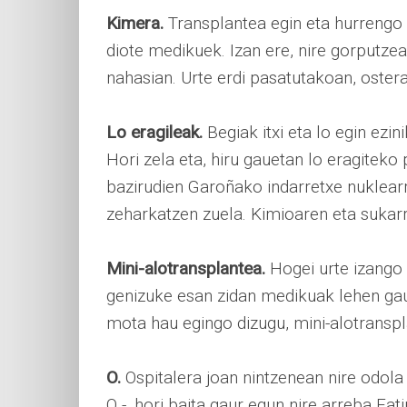
Kimera.
Transplantea egin eta hurrengo s
diote medikuek. Izan ere, nire gorputzean
nahasian. Urte erdi pasatutakoan, ostera
Lo eragileak.
Begiak itxi eta lo egin ez
Hori zela eta, hiru gauetan lo eragiteko p
bazirudien Garoñako indarretxe nuklearr
zeharkatzen zuela. Kimioaren eta sukar
Mini-alotransplantea.
Hogei urte izango
genizuke esan zidan medikuak lehen gau
mota hau egingo dizugu, mini-alotransp
O.
Ospitalera joan nintzenean nire odola 
O -, hori baita gaur egun nire arreba Fa