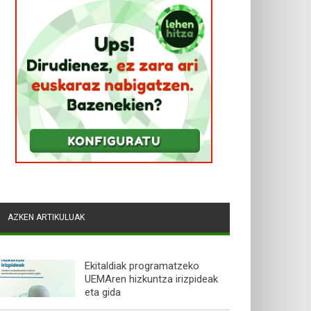
AZKEN ARTIKULUAK
Ekitaldiak programatzeko
UEMAren hizkuntza irizpideak
eta gida