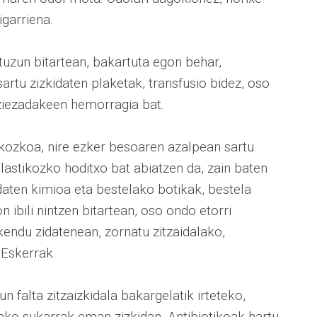
igarriena.
tuzun bitartean, bakartuta egon behar,
 sartu zizkidaten plaketak, transfusio bidez, oso
 ziezadakeen hemorragia bat.
tikozkoa, nire ezker besoaren azalpean sartu
plastikozko hoditxo bat abiatzen da, zain baten
idaten kimioa eta bestelako botikak, bestela
 ibili nintzen bitartean, oso ondo etorri
 kendu zidatenean, zornatu zitzaidalako,
 Eskerrak.
 falta zitzaizkidala bakargelatik irteteko,
lako sukarrak eman zizkidan. Antibiotikoak hartu