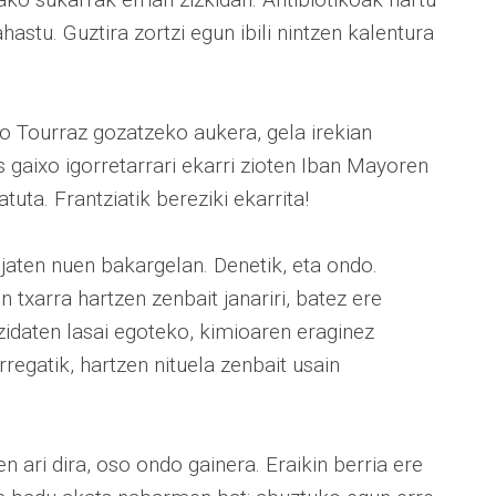
astu. Guztira zortzi egun ibili nintzen kalentura
o Tourraz gozatzeko aukera, gela irekian
 gaixo igorretarrari ekarri zioten Iban Mayoren
atuta. Frantziatik bereziki ekarrita!
aten nuen bakargelan. Denetik, eta ondo.
n txarra hartzen zenbait janariri, batez ere
 zidaten lasai egoteko, kimioaren eraginez
rregatik, hartzen nituela zenbait usain
n ari dira, oso ondo gainera. Eraikin berria ere