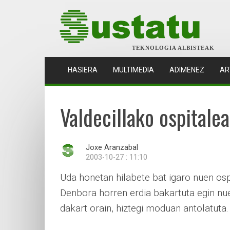
TEKNOLOGIA ALBISTEAK
(CURRENT)
HASIERA
MULTIMEDIA
ADIMENEZ
AR
Valdecillako ospitalea,
Joxe Aranzabal
2003-10-27 : 11:10
Uda honetan hilabete bat igaro nuen osp
Denbora horren erdia bakartuta egin nue
dakart orain, hiztegi moduan antolatuta.