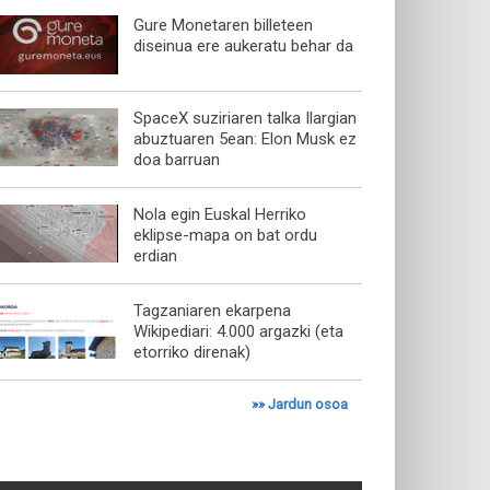
Gure Monetaren billeteen
diseinua ere aukeratu behar da
SpaceX suziriaren talka Ilargian
abuztuaren 5ean: Elon Musk ez
doa barruan
Nola egin Euskal Herriko
eklipse-mapa on bat ordu
erdian
Tagzaniaren ekarpena
Wikipediari: 4.000 argazki (eta
etorriko direnak)
»»
Jardun osoa