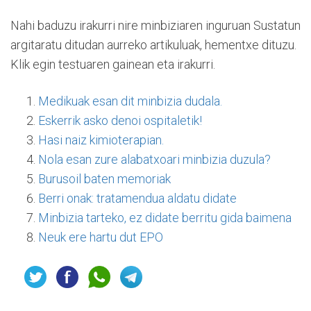
Nahi baduzu irakurri nire minbiziaren inguruan Sustatun
argitaratu ditudan aurreko artikuluak, hementxe dituzu.
Klik egin testuaren gainean eta irakurri.
Medikuak esan dit minbizia dudala.
Eskerrik asko denoi ospitaletik!
Hasi naiz kimioterapian.
Nola esan zure alabatxoari minbizia duzula?
Burusoil baten memoriak
Berri onak: tratamendua aldatu didate
Minbizia tarteko, ez didate berritu gida baimena
Neuk ere hartu dut EPO