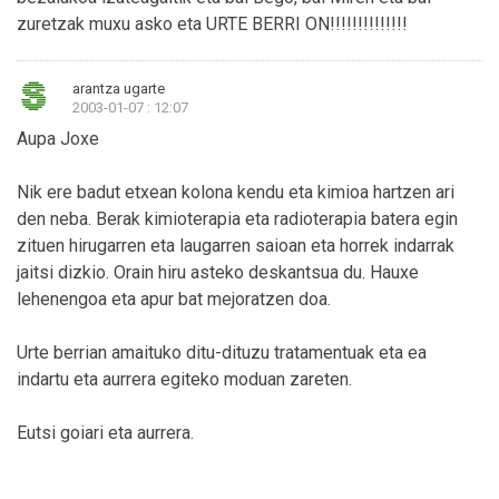
zuretzak muxu asko eta URTE BERRI ON!!!!!!!!!!!!!!
arantza ugarte
2003-01-07 : 12:07
Aupa Joxe
Nik ere badut etxean kolona kendu eta kimioa hartzen ari
den neba. Berak kimioterapia eta radioterapia batera egin
zituen hirugarren eta laugarren saioan eta horrek indarrak
jaitsi dizkio. Orain hiru asteko deskantsua du. Hauxe
lehenengoa eta apur bat mejoratzen doa.
Urte berrian amaituko ditu-dituzu tratamentuak eta ea
indartu eta aurrera egiteko moduan zareten.
Eutsi goiari eta aurrera.