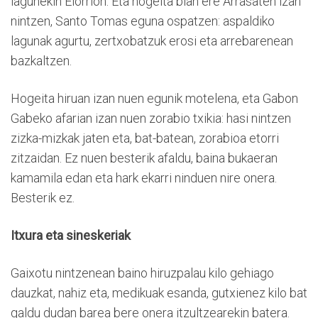
lagunekin Elorrion. Eta hogeita bian ere Arrasaten izan
nintzen, Santo Tomas eguna ospatzen: aspaldiko
lagunak agurtu, zertxobatzuk erosi eta arrebarenean
bazkaltzen.
Hogeita hiruan izan nuen egunik motelena, eta Gabon
Gabeko afarian izan nuen zorabio txikia: hasi nintzen
zizka-mizkak jaten eta, bat-batean, zorabioa etorri
zitzaidan. Ez nuen besterik afaldu, baina bukaeran
kamamila edan eta hark ekarri ninduen nire onera.
Besterik ez.
Itxura eta sineskeriak
Gaixotu nintzenean baino hiruzpalau kilo gehiago
dauzkat, nahiz eta, medikuak esanda, gutxienez kilo bat
galdu dudan barea bere onera itzultzearekin batera.