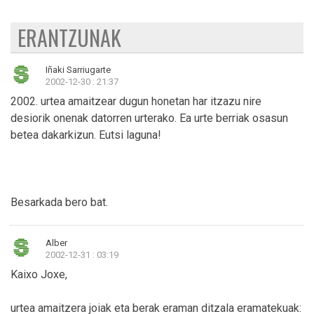
ERANTZUNAK
Iñaki Sarriugarte
2002-12-30 : 21:37
2002. urtea amaitzear dugun honetan har itzazu nire
desiorik onenak datorren urterako. Ea urte berriak osasun
betea dakarkizun. Eutsi laguna!
Besarkada bero bat.
Alber
2002-12-31 : 03:19
Kaixo Joxe,
urtea amaitzera joiak eta berak eraman ditzala eramatekuak: