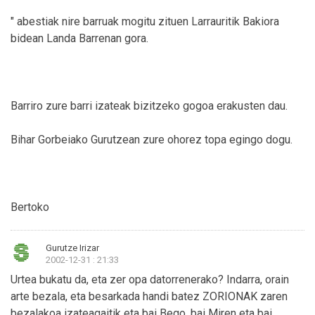
" abestiak nire barruak mogitu zituen Larrauritik Bakiora
bidean Landa Barrenan gora.
Barriro zure barri izateak bizitzeko gogoa erakusten dau.
Bihar Gorbeiako Gurutzean zure ohorez topa egingo dogu.
Bertoko
Gurutze Irizar
2002-12-31 : 21:33
Urtea bukatu da, eta zer opa datorrenerako? Indarra, orain
arte bezala, eta besarkada handi batez ZORIONAK zaren
bezalakoa izateagaitik eta bai Bego, bai Miren eta bai