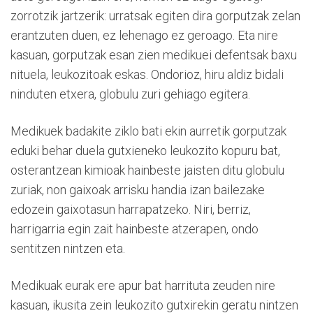
zorrotzik jartzerik: urratsak egiten dira gorputzak zelan
erantzuten duen, ez lehenago ez geroago. Eta nire
kasuan, gorputzak esan zien medikuei defentsak baxu
nituela, leukozitoak eskas. Ondorioz, hiru aldiz bidali
ninduten etxera, globulu zuri gehiago egitera.
Medikuek badakite ziklo bati ekin aurretik gorputzak
eduki behar duela gutxieneko leukozito kopuru bat,
osterantzean kimioak hainbeste jaisten ditu globulu
zuriak, non gaixoak arrisku handia izan bailezake
edozein gaixotasun harrapatzeko. Niri, berriz,
harrigarria egin zait hainbeste atzerapen, ondo
sentitzen nintzen eta.
Medikuak eurak ere apur bat harrituta zeuden nire
kasuan, ikusita zein leukozito gutxirekin geratu nintzen