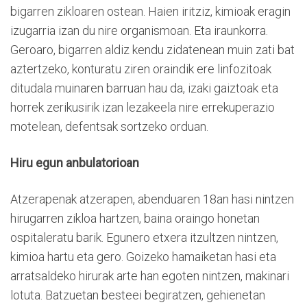
bigarren zikloaren ostean. Haien iritziz, kimioak eragin
izugarria izan du nire organismoan. Eta iraunkorra.
Geroaro, bigarren aldiz kendu zidatenean muin zati bat
aztertzeko, konturatu ziren oraindik ere linfozitoak
ditudala muinaren barruan hau da, izaki gaiztoak eta
horrek zerikusirik izan lezakeela nire errekuperazio
motelean, defentsak sortzeko orduan.
Hiru egun anbulatorioan
Atzerapenak atzerapen, abenduaren 18an hasi nintzen
hirugarren zikloa hartzen, baina oraingo honetan
ospitaleratu barik. Egunero etxera itzultzen nintzen,
kimioa hartu eta gero. Goizeko hamaiketan hasi eta
arratsaldeko hirurak arte han egoten nintzen, makinari
lotuta. Batzuetan besteei begiratzen, gehienetan