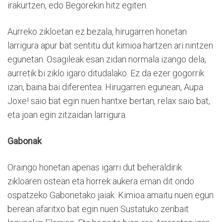
irakurtzen, edo Begorekin hitz egiten.
Aurreko zikloetan ez bezala, hirugarren honetan
larrigura apur bat sentitu dut kimioa hartzen ari nintzen
egunetan. Osagileak esan zidan normala izango dela,
aurretik bi ziklo igaro ditudalako. Ez da ezer gogorrik
izan, baina bai diferentea. Hirugarren egunean, Aupa
Joxe! saio bat egin nuen hantxe bertan, relax saio bat,
eta joan egin zitzaidan larrigura.
Gabonak
Oraingo honetan apenas igarri dut beheraldirik
zikloaren ostean eta horrek aukera eman dit ondo
ospatzeko Gabonetako jaiak. Kimioa amaitu nuen egun
berean afaritxo bat egin nuen Sustatuko zenbait