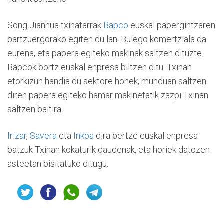
Song Jianhua txinatarrak
Bapco
euskal papergintzaren
partzuergorako egiten du lan. Bulego komertziala da
eurena, eta papera egiteko makinak saltzen dituzte.
Bapcok bortz euskal enpresa biltzen ditu. Txinan
etorkizun handia du sektore honek, munduan saltzen
diren papera egiteko hamar makinetatik zazpi Txinan
saltzen baitira.
Irizar
,
Savera
eta
Inkoa
dira bertze euskal enpresa
batzuk Txinan kokaturik daudenak, eta horiek datozen
asteetan bisitatuko ditugu.