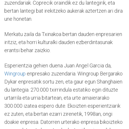
zuzendariak. Coprecik oraindik ez du lantegirik, eta
bertan lantegi bat irekitzeko aukerak aztertzen ari dira
une honetan.
Merkatu zaila da Txinakoa bertan dauden enpresarien
iritziz, eta horri kulturalki dauden ezberdintasunak
erantsi behar zaizkio.
Esperientzia gehien duena Juan Angel Garcia da,
Wingroup
enpresako zuzendaria. Wingroup Bergarako
Dykar enpresatik sortu zen, eta gaur egun Shanghaien
du lantegia. 270.000 txirrindula estatiko egin dituzte
urtarrila eta urria bitartean, eta urte amaierarako
300.000 izatea espero dute. Ekoizten esperientziarik
ez zuten, eta bertan ezarri zirenetik, 1998an, ongi
doakie enpresa. Datorren urterako enpresa bikoizteko