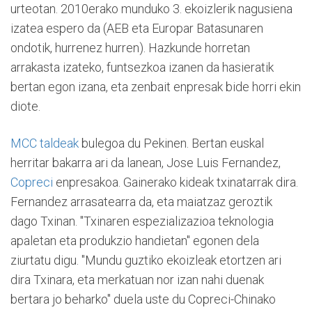
urteotan. 2010erako munduko 3. ekoizlerik nagusiena
izatea espero da (AEB eta Europar Batasunaren
ondotik, hurrenez hurren). Hazkunde horretan
arrakasta izateko, funtsezkoa izanen da hasieratik
bertan egon izana, eta zenbait enpresak bide horri ekin
diote.
MCC taldeak
bulegoa du Pekinen. Bertan euskal
herritar bakarra ari da lanean, Jose Luis Fernandez,
Copreci
enpresakoa. Gainerako kideak txinatarrak dira.
Fernandez arrasatearra da, eta maiatzaz geroztik
dago Txinan. "Txinaren espezializazioa teknologia
apaletan eta produkzio handietan" egonen dela
ziurtatu digu. "Mundu guztiko ekoizleak etortzen ari
dira Txinara, eta merkatuan nor izan nahi duenak
bertara jo beharko" duela uste du Copreci-Chinako