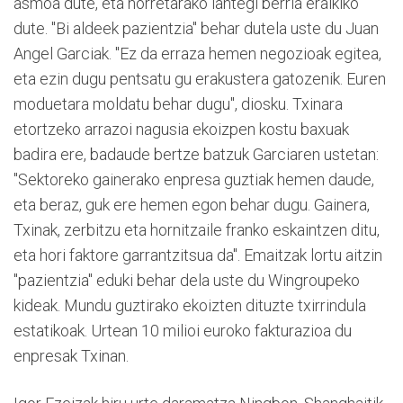
asmoa dute, eta horretarako lantegi berria eraikiko
dute. "Bi aldeek pazientzia" behar dutela uste du Juan
Angel Garciak. "Ez da erraza hemen negozioak egitea,
eta ezin dugu pentsatu gu erakustera gatozenik. Euren
moduetara moldatu behar dugu", diosku. Txinara
etortzeko arrazoi nagusia ekoizpen kostu baxuak
badira ere, badaude bertze batzuk Garciaren ustetan:
"Sektoreko gainerako enpresa guztiak hemen daude,
eta beraz, guk ere hemen egon behar dugu. Gainera,
Txinak, zerbitzu eta hornitzaile franko eskaintzen ditu,
eta hori faktore garrantzitsua da". Emaitzak lortu aitzin
"pazientzia" eduki behar dela uste du Wingroupeko
kideak. Mundu guztirako ekoizten dituzte txirrindula
estatikoak. Urtean 10 milioi euroko fakturazioa du
enpresak Txinan.