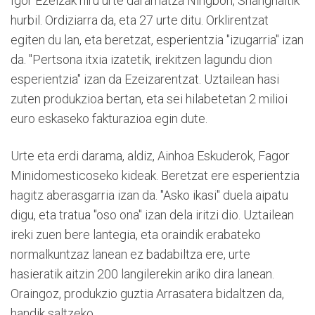
Igor Ezeizak hiru urte daramatza Ningbon, Shanghaitik
hurbil. Ordiziarra da, eta 27 urte ditu. Orklirentzat
egiten du lan, eta beretzat, esperientzia "izugarria" izan
da. "Pertsona itxia izatetik, irekitzen lagundu dion
esperientzia" izan da Ezeizarentzat. Uztailean hasi
zuten produkzioa bertan, eta sei hilabetetan 2 milioi
euro eskaseko fakturazioa egin dute.
Urte eta erdi darama, aldiz, Ainhoa Eskuderok, Fagor
Minidomesticoseko kideak. Beretzat ere esperientzia
hagitz aberasgarria izan da. "Asko ikasi" duela aipatu
digu, eta tratua "oso ona" izan dela iritzi dio. Uztailean
ireki zuen bere lantegia, eta oraindik erabateko
normalkuntzaz lanean ez badabiltza ere, urte
hasieratik aitzin 200 langilerekin ariko dira lanean.
Oraingoz, produkzio guztia Arrasatera bidaltzen da,
handik saltzeko.