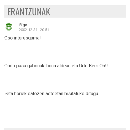
ERANTZUNAK
Iñigo
2002-12-31 : 20:51
Oso interesgarria!
Ondo pasa gabonak Txina aldean eta Urte Berri On!!
>eta horiek datozen asteetan bisitatuko ditugu.